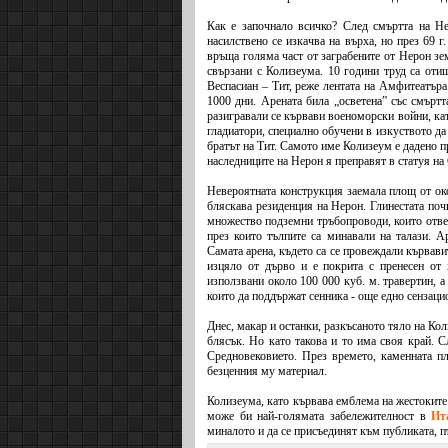
Как е започнало всичко? След смъртта на Не
насилствено се изкачва на върха, но през 69 г
връща голяма част от заграбените от Нерон зе
свързани с Колизеума. 10 години труд са отиш
Веспасиан – Тит, реже лентата на Амфитеатъра
1000 дни. Арената била „осветена” със смърт
разигравали се кървави военоморски войни, кат
гладиатори, специално обучени в изкуството да
братът на Тит. Самото име Колизеум е дадено п
наследниците на Нерон я преправят в статуя на
Невероятната конструкция заемала площ от око
бляскава резиденция на Нерон. Глинестата поч
множество подземни тръбопроводи, които отвеж
през които тълпите са минавали на талази. А
Самата арена, където са се провеждали кървавит
изцяло от дърво и е покрита с пренесен от
използвани около 100 000 куб. м. травертин, 
които да поддържат сенника - още едно сензаци
Днес, макар и останки, разкъсаното тяло на Ко
блясък. Но като такова и то има своя край. С
Средновековието. През времето, каменната пл
безценния му материал.
Колизеума, като кървава емблема на жестоките
може би най-голямата забележителност в
Ит
миналото и да се присъединят към публиката, 