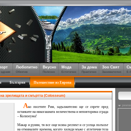
порт
Любопитно
Вкусно
Мода
За дома
Зоо Свят
С
 здраве
Обектив
Полезно
Естетично
Практично
Занимателно
E-
я
България
Пътешествие из Европа
 на зрелищата и смъртта (Colosseum)
А
рекла
ко посетите Рим, задължително ще се спрете пред
останките на някогашната величествена и неповторима сграда
– Колизеума!
Макар и руини, тя все още всява респект и се усеща полъхът
на отминалите времена, когато хиляди мъже с атлетични тела