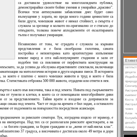
са доставяли удоволствие на многохилядната публика,
демонстрирайки своите бойни умения и умирайки „красиво”.
Всички тези антихуманни забавления днес будят само
възмущение у хората, но преди много години ценностите са
били други, човешкия живот е нямал стойност, а смъртта е
служила за зрелище и колкото по-оригинално се е стигало до
отвъдното, толкова повече аплодисменти от екзалтираната
тълпа е получавал умиращия.
Независимо от това, че сградата е служила за кървави
представления и е била своебразна гилотина, самата
постройка е неповторима като архитектурно изпълнение
векове наред и сега най-популярните стадиони и зали от
Етике
подобен тип са повлияни от перфектната конструкция на
рекъснато, за да успява да обслужва атрактивните спектакли, включващи
затлъст
раматизации на митологични истории и други кървави пиеси. В историята
децата
а, за която е платено с много човешки животи и труд и която е била
Индийс
лка. Статистиката отброява 500 000 живота, отдадени или отнети в нея.
природ
Сингапу
мъртта е както във височина, така и под земята. Нивата под съоръжението
Австрия
ежа от тунели и клетки, в които са се помещавали многобройните диви
къмпинг
и се за представлението. Тайни врати и входове са допринасяли за
Коста 
ащи сякаш под земята. Част от пода на арената е бил зидан, а останалото
Aвстра
ижение от подземията на повърхността посредством асансьори.
човек
Алпи
ч
редназначен за римските сенатори. Тук, изградена изцяло от мрамор, е
Колумб
 на императора. Над тях са се разполагали римските аристократи, а на
дизайн
 – за богати граждани, за бедни граждани и за „жени от най-нисък клас”.
Алжир
риблизително 37 градуса, а височината е достигала около 49 метра и дори
обър.