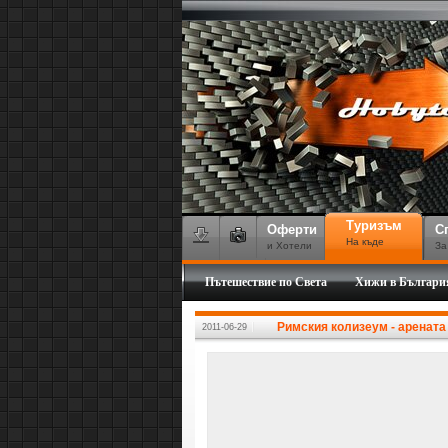
Туризъм
Оферти
С
На къде
и Хотели
За
Пътешествие по Света
Хижи в Българи
Римския колизеум - арената
2011-06-29