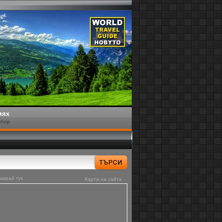
мях
Shop
мирай тук
Карта на сайта