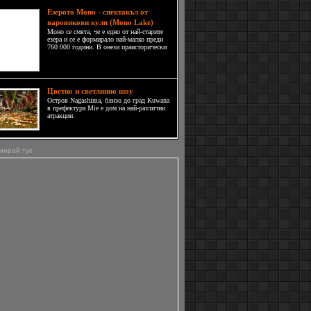
Езерото Моно - спектакъл от
варовикови кули (Mono Lake)
Моно се смята, че е едно от най-старите
езера и се е формирало най-малко преди
760 000 години. В онези праисторически
времена езерото се е захранвало от
огромни ледници и е било около 60 пъти
по-голямо отколкото е днес. Към момента
Моно се разпростира на
Цветно и светлинно шоу
Остров Nagashima, близо до град Kuwana
в префектура Mie е дом на най-различни
атракции.
мирай тук