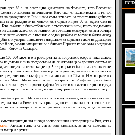
ПОПУ
рон през 68 г. на власт идва династията на Флавиите, като Веспасиан
. Сената го признава за император. Като част от политическата игра, той
ми на гражданите на Рим и така слага началото на строителните дейности
ли за изграждането на монолитната сграда и през 80-та година сина на
. Това събитие е било отбелязано с тържествени игри, които продължили
та на хиляди животни, изпълнили се зрелищни екзекуции на затворници,
о за целта арената се е пълнила с вода и разбира се митични битки между
 убиват и умират. Финалното завършване на сградата е дело на Димициан,
рез 8 век, заради намиращия се в близост Неронов колос, като след време
 Сол – богът на Слънцето.
ло 160 000 кв.м. и е играела ролята на изкуствено езеро в някогашната
ва на дъното е била предпоставка да се изгради цяла дренажа система от
дали водите в големи кладенци. Четири арки са били главните входове,
рхитектурният стил е бил смесица от дорийски, йонийски и коринтски.
е представления е във формата на елипса с оси 76 м на 44 м, направена е
 хълма Monte Mario жълт пясък. За строежа на Амфитеатъра са били
а също така и тухли, цимент, туфени блокове и множество дървени греди,
онно за времето си откритие, предпазващ зрителите от парещото слънце.
лизея буди респект. Можем само да си представяме древното му величие и
лед залезът на Римската империя, чудото се е ползвало за крепост през
ът на амфитеатъра е била разграбвана парче по парче, за да се ползва
 смъртни присъди над хиляди военопленници и затворници на Рим, сега е
алия
. Хиляди туристи се стичат към столицата, за да се докоснат до
пък макар и в руини.