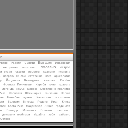
ти
съвети
България
яване
Родопи
Индонезия
полезно
остров
екстремно
позитивно
ки океан
съвети
рецепти
хранене
планина
а
направи си сам
естетично
коса
археология
р
Йордания
Венецуела
животни
Сърбия
Френска Полинезия
Кариби
кино
красота
легенда
замък
Мароко
Обединено Кралство
Рика
Словакия
Швейцария
Танзания
Полша
лия
Намибия
вулкан
Казахстан
психология
ски
Боливия
Витоша
Родопи
Иран
Кипър
овек
Коста Рика
Мадагаскар
Либия
градината
ия
Еквадор
Монголия
Боливия
фестивал
домашни любимци
Украйна
хоби
забавно
Остров