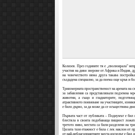
Колизея. През годините тя е „еволюирала” неп
участия на диви зверове от Африка и Индия, д
на човечеството няма друга такава постройк
създадена специално, за да поема още кръв и бо
Триизмерната пространственост на арената на с
за забавления са представлявали подземна мр
животни, а също и гладиаторите, подготвящ
атрактивното появяване на участниците, изникв
е било дърво, за да може да се осъществява дв
Първата част от публиката – Подиумът е бил п
блестяла в своята подобаваща пищност ложата
третото ниво, местата са били разделени на три
Цялата тази етажност е била с лек наклон от п
от най-неблагоприятните места изгледът е бил д