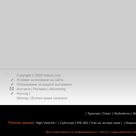
Copyright © 2009 hobyto.com
Условия за ползване на сайта
Публикуване на вашите материали
Контакти
|
Реклама
|
Advertising
Host.bg
|
Sitemap
| Всички права запазени
|
Туризъм
|
Спорт
|
Любопитно
|
В
Полезни линкове:
High View Art
| |
Субтитри
|
FHL.BG
|
Очи на четири лапи
| |
Новин
При използване на информация от сайта е задължително поз