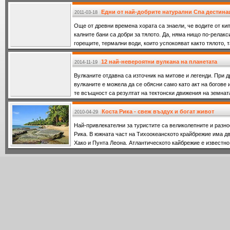
Едни от най-добрите натурални Спа дестин
2011-03-18
Още от древни времена хората са знаели, че водите от к
калните бани са добри за тялото. Да, няма нищо по-релакс
горещите, термални води, които успокояват както тялото, т
12 най-невероятни вулканa на планетата
2014-11-19
Вулканите отдавна са източник на митове и легенди. При д
вулканите е можела да се обясни само като акт на богове 
те всъщност са резултат на тектонски движения на земната
Коста Рика - свеж въздух и богат живот
2010-04-29
Най-привлекателни за туристите са великолепните и разн
Рика. В южната част на Тихоокеанското крайбрежие има дв
Хако и Пунта Леона. Атлантическото кайбрежие е известно