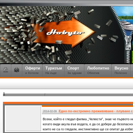
Оферти
Туризъм
Спорт
Любопитно
Вкусно
и Хотели
На къде
За здраве
Обектив
Полезно
1
Едно по-екстремно преживяване - плуване с
2014-02-09
Всеки, който е гледал филма „Челюсти”, знае че първото н
когато види акула във водата, е да се добере до безопасно
които не са го гледали, инстинктивно ще се опитат да изб