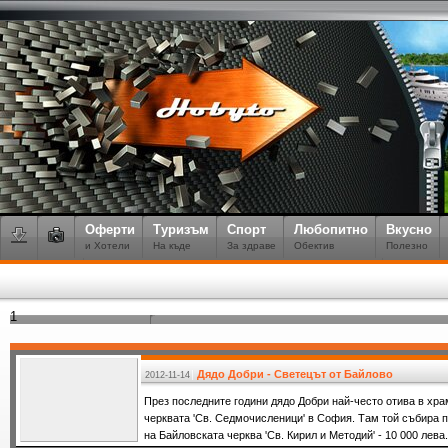
Оферти
Туризъм
Спорт
Любопитно
Вкусно
и Хотели
На къде
За здраве
Обектив
Полезно
1
Дядо Добри - Светецът от Байлово
2012-11-14
През последните години дядо Добри най-често отива в хра
черквата 'Св. Седмочисленици' в София. Там той събира п
на Байловската черква 'Св. Кирил и Методий' - 10 000 лева