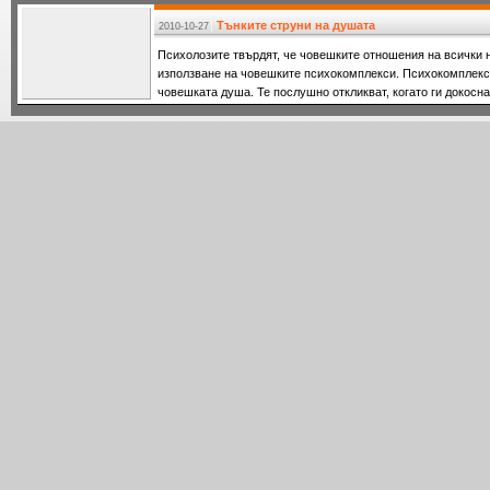
обновяването на черквите в Калофер и Поибрене. Общо 25
реставрацията на Елешнишкия манастир и на храма в Гор
Тънките струни на душата
2010-10-27
Психолозите твърдят, че човешките отношения на всички 
използване на човешките психокомплекси. Психокомплекси
човешката душа. Те послушно откликват, когато ги докосна
Когато в ч