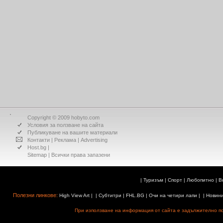
Copyright © 2009 hobyto.com
Условия за ползване на сайта
Публикуване на вашите материали
Контакти
|
Реклама
|
Advertising
Host.bg
|
Sitemap
| Всички права запазени
|
Туризъм
|
Спорт
|
Любопитно
|
В
Полезни линкове:
High View Art
| |
Субтитри
|
FHL.BG
|
Очи на четири лапи
| |
Новин
При използване на информация от сайта е задължително поз