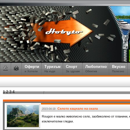
Оферти
Туризъм
Спорт
Любопитно
Вкусно
и Хотели
На къде
За здраве
Обектив
Полезно
1
2
3
4
Селото кацнало на скала
2015-04-19
Rougon е малко живописно село, заобиколено от планини, 
изключителни гледки.