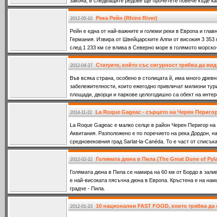
закона, в следващите редове ще прочетете повече къде ка
внимание!
Река Рейн (Rhine River)
2012-05-10
Рейн е една от най-важните и големи реки в Европа и глав
Германия. Извира от Швейцарските Алпи от високия 3 353
след 1 233 км се влива в Северно море в голямото морск
Ротердам.
Статуите, който със сигурност трябва да вид
2012-04-27
Във всяка страна, особено в столицата й, има много древ
забележителности, които ежегодно привличат милиони тур
площади, дворци и паркове целогодишно са обект на интере
който имат същата
La Roque Gageac - сърцето на Черен Периго
2014-11-22
La Roque Gageac е малко селце в район Черен Перигор на
Аквитания. Разположено е по поречието на река Дордон, на
средновековния град Sarlat-la-Canéda. То е част от списък
Франция.
Голямата дюна в Пила (The Great Dune of Pyl
2012-02-22
Голямата дюна в Пила се намира на 60 км от Бордо в зали
е най-високата пясъчна дюна в Европа. Кръстена е на нам
градче - Пила.
10 национални FAST FOOD, които трябва да 
2012-01-23