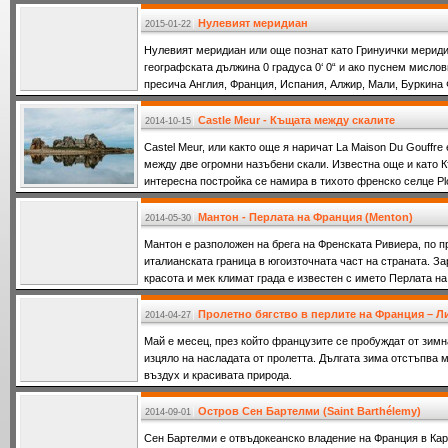
Нулевият меридиан
2015-01-22
Нулевият меридиан или още познат като Гринуички мерид
географската дължина 0 градуса 0‘ 0“ и ако пуснем мислов
пресича Англия, Франция, Испания, Алжир, Мали, Буркина Ф
Castle Meur - Къщата между скалите
2014-10-15
Castel Meur, или както още я наричат La Maison Du Gouffr
между две огромни назъбени скали. Известна още и като 
интересна постройка се намира в тихото френско селце Pl
във Франция.
Мантон - Перлата на Франция (Menton)
2014-05-30
Мантон е разположен на брега на Френската Ривиера, по 
италианската граница в югоизточната част на страната. З
красота и мек климат града е известен с името Перлата н
Пролетно бягство в перлите на Франция – 
2014-04-27
Май е месец, през който французите се пробуждат от зимн
изцяло на насладата от пролетта. Дългата зима отстъпва 
въздух и красивата природа.
Остров Сен Бартелми (Saint Barthélemy)
2014-09-01
Сен Бартелми е отвъдокеанско владение на Франция в Кар