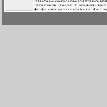
Всяка страна си има своите национални ястия и специалит
трябва да опитате. Това е ясно! Но някои държави си имат
фаст фуд, които също не са за пренебрегване. Можете ли 
Белгия