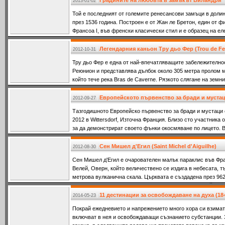
Градините на любовта в замъкът Виландри
2013-01-02
Той е последният от големите ренесансови замъци в доли
през 1536 година. Построен е от Жан ле Бретон, един от 
Франсоа I, във френски класически стил и е образец на ел
си, но и в наши дни.
Легендарния каньон Тру дьо Фер (Trou de Fe
2012-10-31
Тру дьо Фер е една от най-впечатляващите забележително
Реюнион и представлява дълбок около 305 метра пролом м
който тече река Bras de Caverne. Рязкото слягане на земн
създали “произведение” каквото не може да бъде срещнато
името му в превод означава Желязната дупка.
Европейското първенство за бради и мустац
2012-09-27
Тазгодишното Европейско първенство за бради и мустаци 
2012 в Wittersdorf, Източна Франция. Близо сто участника 
за да демонстрират своето фънки окосмяване по лицето. 
ексцентричните им бради и мустаци те заложиха и на луди
Сен Мишел д'Егил (Saint Michel d'Aiguilhe)
2012-08-30
Сен Мишел д'Егил е очарователен малък параклис във Фра
Велей, Оверн, който величествено се издига в небесата, т
метрова вулканична скала. Църквата е създадена през 962
канара е свещено място от хиляди години. На върха й са 
праисторически долмен, който римляните посветили на Ме
11 дестинации за освобождаване на духа (1
2014-05-23
лъвовете, а след това християните изградили параклис на
Покрай ежедневието и напрежението много хора си взимат 
включват в нея и освобождаващи съзнанието субстанции. З