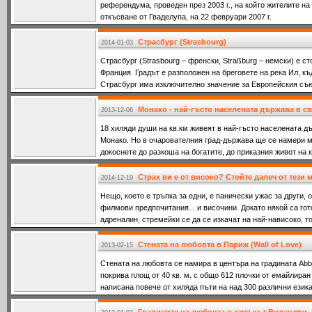
референдума, проведен през 2003 г., на който жителите на
откъсване от Гваделупа, на 22 февруари 2007 г.
Страсбург (Strasbourg)
2014-01-03
Страсбург (Strasbourg – френски, Straßburg – немски) е с
Франция. Градът е разположен на бреговете на река Ил, къ
Страсбург има изключително значение за Европейския съю
Монако - най-гъсто населената държава в св
2013-12-06
18 хиляди души на кв.км живеят в най-гъсто населената д
Монако. Но в очарователния град-държава ще се намери мя
докоснете до разкоша на богатите, до приказния живот на 
Страх ви е от високо? Стойте далеч от тези м
2014-12-19
Нещо, което е тръпка за едни, е панически ужас за други, 
филмови предпочитания... и височини. Докато някой са гот
адреналин, стремейки се да се изкачат на най-нависоко, то
помислят без да им се завие свят и да им прилошее. Ако ви
далеч от тези 11 дестинации, които със сигурност ще пред
Стената на любовта в Париж (Wall of Love)
2013-02-15
Стената на любовта се намира в центъра на градината Ab
покрива площ от 40 кв. м. с общо 612 плочки от емайлиран 
написана повече от хиляда пъти на над 300 различни езика