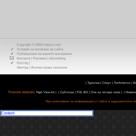
Copyright © 2009 hobyto.com
Условия за ползване на сайта
Публикуване на вашите материали
Контакти
|
Реклама
|
Advertising
Host.bg
|
Sitemap
| Всички права запазени
|
Туризъм
|
Спорт
|
Любопитно
|
В
Полезни линкове:
High View Art
| |
Субтитри
|
FHL.BG
|
Очи на четири лапи
| |
Новин
При използване на информация от сайта е задължително поз
Content