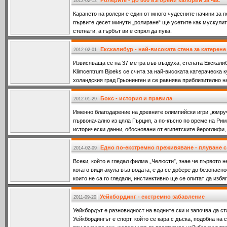
Ролерите - до 800 изгорени калории за час
2012-02-12
Карането на ролери е един от много чудесните начини за 
първите десет минути „ролиране“ ще усетите как мускулит
стегнати, а гърбът ви е спрял да пука.
Екскалибур - най-високата стена за катерене
2012-02-01
Извисяваща се на 37 метра във въздуха, стената Екскали
Klimcentrum Bjoeks се счита за най-високата катераческа к
холандския град Грьонинген и се равнява приблизително н
етажна
Бокс - история и правила
2012-01-29
Именно благодарение на древните олимпийски игри „юмруч
първоначално из цяла Гърция, а по-късно по време на Ри
исторически данни, обосновани от египетските йероглифи,
Египет
Едно по-екстремно преживяване - плуване с
2014-02-09
Всеки, който е гледал филма „Челюсти”, знае че първото н
когато види акула във водата, е да се добере до безопасно
които не са го гледали, инстинктивно ще се опитат да изб
Уейкбординг - екстремно забавление
2011-09-20
Уейкбордът е разновидност на водните ски и започва да ст
Уейкбордингът е спорт, който се кара с дъска, подобна на 