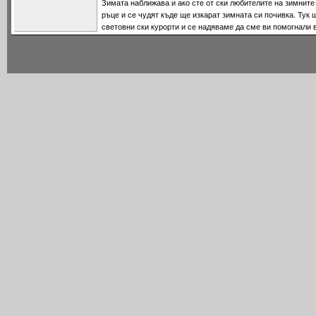
Зимата наближава и ако сте от ски любителите на зимните
ръце и се чудят къде ще изкарат зимната си почивка. Тук
световни ски курорти и се надяваме да сме ви помогнали в
с