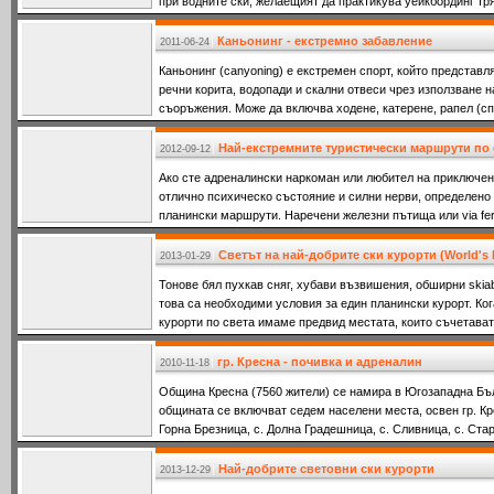
при водните ски, желаещият да практикува уейкбординг тря
Каньонинг - екстремно забавление
2011-06-24
Каньонинг (canyoning) е екстремен спорт, който представ
речни корита, водопади и скални отвеси чрез използване н
съоръжения. Може да включва ходене, катерене, рапел (сп
скачане, плуване.
Най-екстремните туристически маршрути по 
2012-09-12
Ако сте адреналински наркоман или любител на приключени
отлично психическо състояние и силни нерви, определено 
планински маршрути. Наречени железни пътища или via fer
Светът на най-добрите ски курорти (World's
2013-01-29
Тонове бял пухкав сняг, хубави възвишения, обширни skiab
това са необходими условия за един планински курорт. Ког
курорти по света имаме предвид местата, които съчетава
гр. Кресна - почивка и адреналин
2010-11-18
Община Кресна (7560 жители) се намира в Югозападна Бъл
общината се включват седем населени места, освен гр. Крес
Горна Брезница, с. Долна Градешница, с. Сливница, с. Ста
обхваща
Най-добрите световни ски курорти
2013-12-29