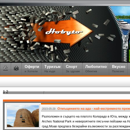
Оферти
Туризъм
Спорт
Любопитно
Вкусно
и Хотели
На къде
За здраве
Обектив
Полезно
1
2
Отмъщението на ада - най-екстремното пре
2015-05-29
Разположен в сърцето на платото Колорадо в Юта, между 
Arches National Park и невероятните пясъчни пейзажи на 
град Моав предлага безкрайни възможности за разглеждан