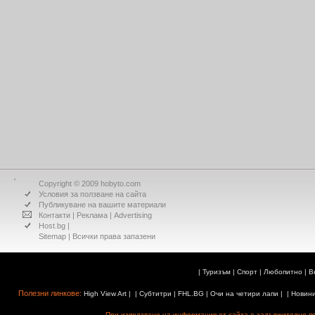
Copyright © 2009 hobyto.com
Условия за ползване на сайта
Публикуване на вашите материали
Контакти
|
Реклама
|
Advertising
Host.bg
|
Sitemap
| Всички права запазени
|
Туризъм
|
Спорт
|
Любопитно
|
В
Полезни линкове:
High View Art
| |
Субтитри
|
FHL.BG
|
Очи на четири лапи
| |
Новин
При използване на информация от сайта е задължително поз