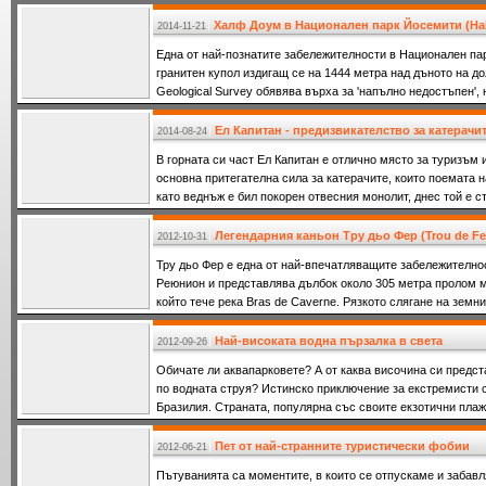
забележителности.
Халф Доум в Национален парк Йосемити (Ha
2014-11-21
Една от най-познатите забележителности в Национален па
гранитен купол издигащ се на 1444 метра над дъното на доли
Geological Survey обявява върха за 'напълно недостъпен',
G. Anderson го покорява.
Ел Капитан - предизвикателство за катерачит
2014-08-24
В горната си част Ел Капитан е отлично място за туризъм и
основна притегателна сила за катерачите, които поемата н
като веднъж е бил покорен отвесния монолит, днес той е ст
Легендарния каньон Тру дьо Фер (Trou de Fe
2012-10-31
Тру дьо Фер е една от най-впечатляващите забележително
Реюнион и представлява дълбок около 305 метра пролом м
който тече река Bras de Caverne. Рязкото слягане на земн
създали “произведение” каквото не може да бъде срещнато
името му в превод означава Желязната дупка.
Най-високата водна пързалка в света
2012-09-26
Обичате ли аквапарковете? А от каква височина си предст
по водната струя? Истинско приключение за екстремисти 
Бразилия. Страната, популярна със своите екзотични плаж
Пет от най-странните туристически фобии
2012-06-21
Пътуванията са моментите, в които се отпускаме и забавл