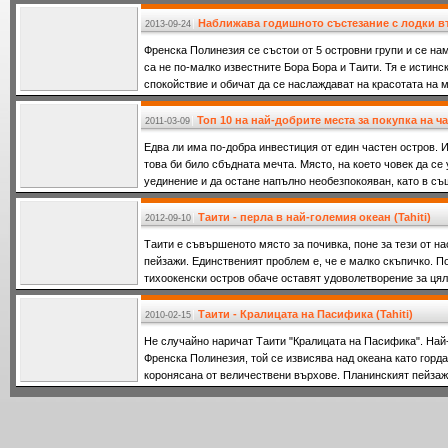
за най-екологично чисто място сред Полинезийските остро
Наближава годишното състезание с лодки 
2013-09-24
Френска Полинезия се състои от 5 островни групи и се нам
са не по-малко известните Бора Бора и Таити. Тя е истинск
спокойствие и обичат да се наслаждават на красотата на м
Топ 10 на най-добрите места за покупка на ч
2011-03-09
Едва ли има по-добра инвестиция от един частен остров. И
това би било сбъдната мечта. Място, на което човек да се 
уединение и да остане напълно необезпокояван, като в съ
Таити - перла в най-големия океaн (Tahiti)
2012-09-10
Таити е съвършеното място за почивка, поне за тези от на
пейзажи. Единственият проблем е, че е малко скъпичко. П
тихоокенски остров обаче оставят удоволетворение за цял
Таити - Кралицата на Пасифика (Tahiti)
2010-02-15
Не случайно наричат Таити "Кралицата на Пасифика". Най
Френска Полинезия, той се извисява над океана като горда
коронясана от величествени върхове. Планинският пейзаж
долин