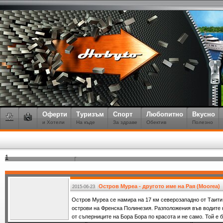
Оферти
Туризъм
Спорт
Любопитно
Вкусно
и Хотели
На къде
За здраве
Обектив
Полезно
1
Остров Муреа - другото име на Рая (Moorea)
2015-06-23
Остров Муреа се намира на 17 км северозападно от Таити 
острови на Френска Полинезия. Разположения във водите 
от съперниците на Бора Бора по красота и не само. Той е 