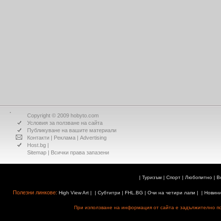
Copyright © 2009 hobyto.com
Условия за ползване на сайта
Публикуване на вашите материали
Контакти
|
Реклама
|
Advertising
Host.bg
|
Sitemap
| Всички права запазени
|
Туризъм
|
Спорт
|
Любопитно
|
В
Полезни линкове:
High View Art
| |
Субтитри
|
FHL.BG
|
Очи на четири лапи
| |
Новин
При използване на информация от сайта е задължително поз