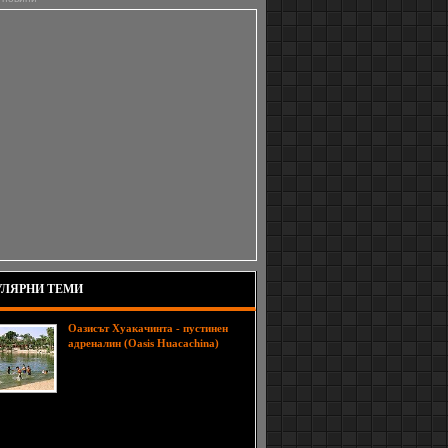
ЛЯРНИ ТЕМИ
Oазисът Хуакачинта - пустинен
адреналин (Oasis Huacachina)
Оазиса, наречен още Оазис на
Америка, е съставен от няколко
курортни комплекса и ресторанти,
служат за почивка на местните семейства, но
енно курорта се превръща във все по-атрактивна
ическа дестинация и за търсачите на силни