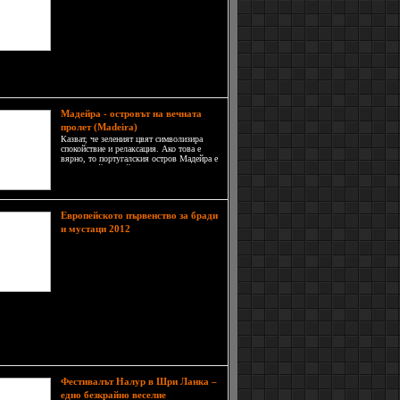
югозападно крайбрежие на
Тайланд е познато не само с
красотата си, но и с девствената
природа и спокойната атмосфера.
Кох Липе е част от островна група,
се намира на около 50 км от континенталната
Мадейра - островът на вечната
пролет (Madeira)
Казват, че зеленият цвят символизира
спокойствие и релаксация. Ако това е
вярно, то португалския остров Мадейра е
една от най-спокойните и релаксиращи
дестинации в света. Буйната растителност,
покриваща всеки сантиметър от острова и
чистия въздух правят
Европейското първенство за бради
Тазгодишното
и мустаци 2012
Европейско първенство за бради и
мустаци се проведе на 22
септември 2012 в Wittersdorf,
Източна Франция. Близо сто
участника от цял свят се събраха в
 за да демонстрират своето фънки окосмяване по
. В допълнение на ексцентричните им бради и
и те заложиха и на луди костюми и странни
.
Фестивалът Налур в Шри Ланка –
Шри
едно безкрайно веселие