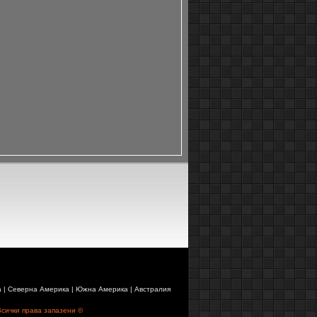
а
|
Северна Америка
|
Южна Америка
|
Австралия
Всички права запазени ©