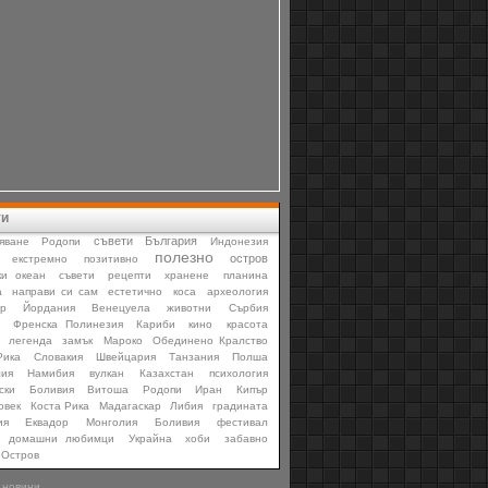
ти
съвети
България
яване
Родопи
Индонезия
полезно
остров
екстремно
позитивно
ки океан
съвети
рецепти
хранене
планина
а
направи си сам
естетично
коса
археология
р
Йордания
Венецуела
животни
Сърбия
Френска Полинезия
Кариби
кино
красота
легенда
замък
Мароко
Обединено Кралство
Рика
Словакия
Швейцария
Танзания
Полша
лия
Намибия
вулкан
Казахстан
психология
ски
Боливия
Витоша
Родопи
Иран
Кипър
овек
Коста Рика
Мадагаскар
Либия
градината
ия
Еквадор
Монголия
Боливия
фестивал
домашни любимци
Украйна
хоби
забавно
Остров
 новини