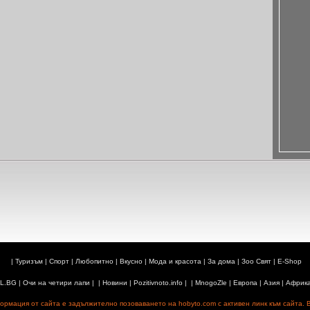
|
Туризъм
|
Спорт
|
Любопитно
|
Вкусно
|
Мода и красота
|
За дома
|
Зоо Свят
|
E-Shop
L.BG
|
Очи на четири лапи
| |
Новини
|
Pozitivnoto.info
| |
MnogoZle
|
Европа
|
Азия
|
Африк
рмация от сайта е задължително позоваването на hobyto.com с активен линк към сайта. 