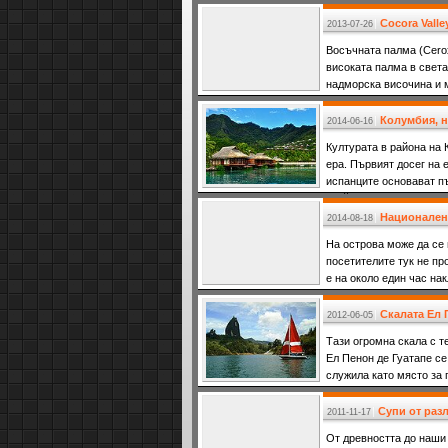
Cocora Vall
2013-07-26
Восъчната палма (Cerox
високата палма в света
надморска височина и м
Колумбия, 
2014-06-16
Културата в района на
ера. Първият досег на 
испанците основават пъ
крайбрежието на Кариб
Национален 
2014-08-18
На острова може да се
посетителите тук не про
е на около един час нак
Скалата Ел 
2012-06-05
Тази огромна скала с т
Ел Пенон де Гуатапе се
служила като място за
Супи от раз
2011-11-17
От древността до наши 