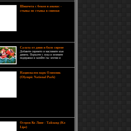
Шишчета с бекон и ананас -
Освен
стъпка по стъпка в снимки
тези на пръв поглед несъвместими
храни, към рецептата се прибавят и
още няколко много интересни
съставки, които не трябва да ви
стряскат. Всичко е въпрос на
но съчетаване и правилни пропорции.
Салата от диня и бяло сирене
Добавете сиренето и маслините към
динята. Поръсете с лука и зелените
подправки и залейте със зехтин и
балсамов оцет на вкус. Поднесете с
напитките.
Национален парк Олимпик
(Olympic National Park)
Национален парк „Олимпик“ е
разположен на полуостров
Олимпик в планинска местност в
най-северозападните части на щата
Вашингтон, САЩ. Много често
определян като четири парка в едно, защото е
ен на четири основни зони - Тихоокеанското
режи
Остров Ко Липе - Тайланд (Ko
Богатото и разнообразно
Lipe)