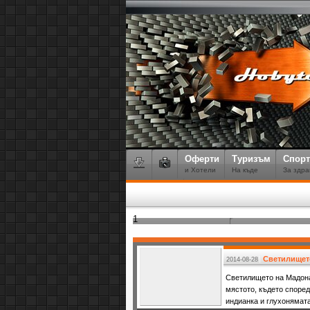
Оферти
Туризъм
Спорт
и Хотели
На къде
За здра
1
Светилището
2014-08-28
Светилището на Мадона
мястото, където според
индианка и глухонямат