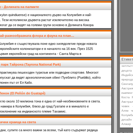
ey - Долината на палмите
ylon quindiuense) е националното дърво на Колумбия и най-
. Тези исполински дървета растат изключително на висока
огат да се видят на големи групи основно в Долината Кокора
най-разнообразната флора и фауна на план…
 Колумбия е съществувала поне едно хилядолетие преди новата
европейските колонизатори е в началото на 16 век. През 1525
рвия европейски град на континента - Санта Марта в
ско море.
Етике
парк Тайрона (Tayrona National Park)
затлъст
децата
 практикува пешеходен туризъм или подводни спортове. Многоот
Индийс
пускат да видят археологическия обект Пуеблито (Pueblito), който
природ
лонен път от Ел Кабо.
Сингапу
Австрия
къмпинг
Пенон (El Peñón de Guatapé)
Коста 
егло около 10 милиона тона е една от най-необикновените в света.
Aвстра
 намира в Колумбия, близо до град Гуатапе и в миналото е
човек
Алпи
ч
 поклонение на индианското племе Тахамис.
Колумб
дизайн
лични краища на света
Алжир
дни, супите са много важни за всеки, тъй като съдържат редица
видео