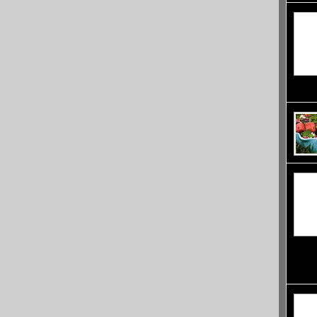
правил
той е 
раздел
крайб