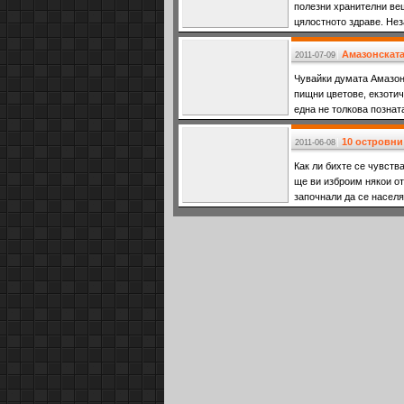
полезни хранителни ве
цялостното здраве. Нез
Амазонската
2011-07-09
Чувайки думата Амазони
пищни цветове, екзотич
една не толкова познат
10 островни
2011-06-08
Как ли бихте се чувств
ще ви изброим някои от
започнали да се населя