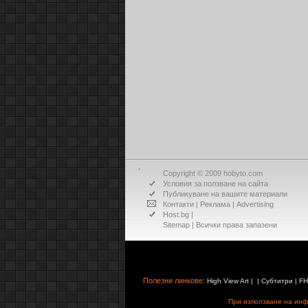
Copyright © 2009 hobyto.com
Условия за ползване на сайта
Публикуване на вашите материали
Контакти
|
Реклама
|
Advertising
Host.bg
|
Sitemap
| Всички права запазени
Полезни линкове:
High View Art
| |
Субтитри
|
FH
При използване на инфо