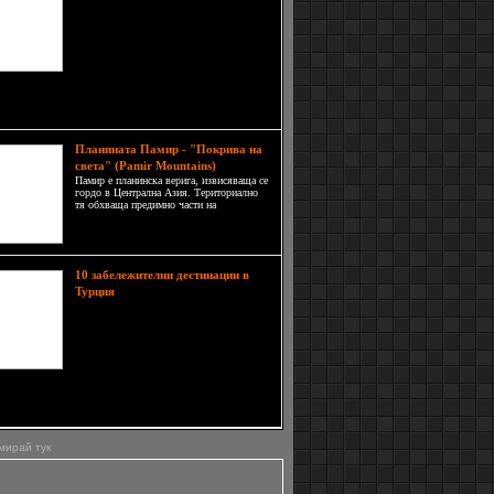
Ланка е далечна дестинация, но не
недостижима. Загадъчна и
непозната предлага много за
туристи търсещи приключения и
готови да се срещнат с нови хора и
а. Сега Шри Ланка и по-точно един от градовете
чен Налур (Nallur)е цел за посещение,
Планината Памир - "Покрива на
света" (Pamir Mountains)
Памир е планинска верига, извисяваща се
гордо в Централна Азия. Териториално
тя обхваща предимно части на
Таджикистан (Горнобадахшанска
автономна област) и Киргизстан, но се
простира и в Китай, Афганистан и
Пакистан. На персийски език Памир
означава &a
10 забележителни дестинации в
Турция предлага изобилие
Турция
от различни видове атракции за
гостите си. От купола и минарето в
силуета на Истанбул до римските
руини по западния и южния бряг,
от плажовете на Анталия и
земноморските крайбрежни курорти до
ите планини на Източно
мирай тук