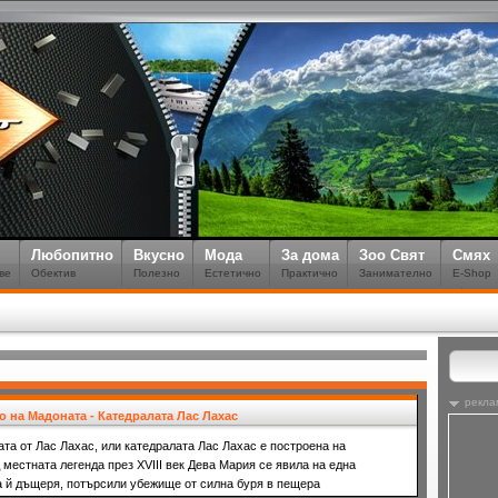
Любопитно
Вкусно
Мода
За дома
Зоо Свят
Смях
ве
Обектив
Полезно
Естетично
Практично
Занимателно
E-Shop
рекла
 на Мадоната - Катедралата Лас Лахас
та от Лас Лахас, или катедралата Лас Лахас е построена на
 местната легенда през XVIII век Дева Мария се явила на една
а й дъщеря, потърсили убежище от силна буря в пещера