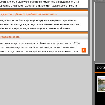
щества, спомагащи укрепването на имунитета и поддържането на
ависимо в коя част на земното кълбо сте, навсякъде се приготвят
 джунгла – „Белите дробове на планетата…
я, всеки може би се досеща за джунгла, индианци, тропически
ни животни и плодове, но зад тази привлекателна картина се крие
а на хората територия, привличаща все повече любопитни
 града по света
али ако попаднете на някой от необитаемите острови по света? Тук
 тях, които също някога са били самотни, но малко по малко са
ват и вследствие на силна урбанизация, в крайна сметка са се п
ПОПУ
които 
постеп
турист