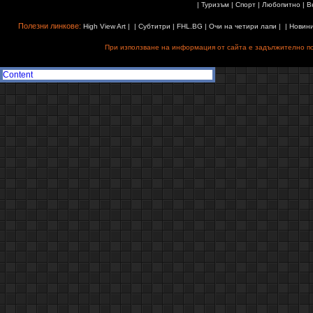
|
Туризъм
|
Спорт
|
Любопитно
|
В
Полезни линкове:
High View Art
| |
Субтитри
|
FHL.BG
|
Очи на четири лапи
| |
Новин
При използване на информация от сайта е задължително поз
Content