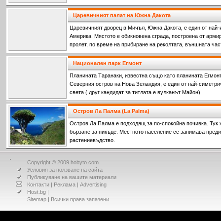
Царевичният палат на Южна Дакота
Царевичният дворец в Мичъл, Южна Дакота, е един от най-
Америка. Мястото е обикновена сграда, построена от армир
пролет, по време на прибиране на реколтата, външната час
Национален парк Егмонт
Планината Таранаки, известна също като планината Егмонт,
Северния остров на Нова Зеландия, е един от най-симетри
света ( друг кандидат за титлата е вулканът Майон).
Остров Ла Палма (La Palma)
Остров Ла Палма е подходящ за по-спокойна почивка. Тук 
бързане за никъде. Местното население се занимава пред
растениевъдство.
Copyright © 2009 hobyto.com
Условия за ползване на сайта
Публикуване на вашите материали
Контакти
|
Реклама
|
Advertising
Host.bg
|
Sitemap
| Всички права запазени