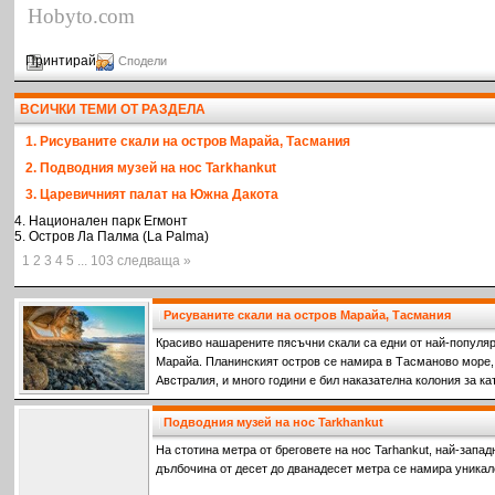
Hobyto.com
Принтирай
Сподели
ВСИЧКИ ТЕМИ ОТ РАЗДЕЛА
1. Рисуваните скали на остров Марайа, Тасмания
2. Подводния музей на нос Tarkhankut
3. Царевичният палат на Южна Дакота
4. Национален парк Егмонт
5. Остров Ла Палма (La Palma)
1 2 3 4 5 ... 103 следваща »
Рисуваните скали на остров Марайа, Тасмания
Красиво нашарените пясъчни скали са едни от най-популяр
Марайа. Планинският остров се намира в Тасманово море,
Австралия, и много години е бил наказателна колония за к
престъпления срещу френските колонизатори.
Подводния музей на нос Tarkhankut
На стотина метра от бреговете на нос Tarhankut, най-запад
дълбочина от десет до дванадесет метра се намира уникал