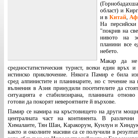
(Горнобада
област) и
Кирг
и в
Китай
,
Аф
На персийски
"покрив на све
нивото на зе
планини все е
небето.
Макар да не
средностатистическия турист, всеки един връх 
истинско приключение. Някога Памир е била из
сред алпинистите и планинарите, но с течение на
вълнения в Азия принудили посетителите да стоят
ситуацията е стабилизирана, планината отново 
готови да покорят невероятните й върхове.
Памир се намира на кръстовището на други мощн
централната част на континента. В различни
Хималаите, Тян Шан, Каракорум, Кунлун и Хинду
както и околните масиви са се получили в резултат