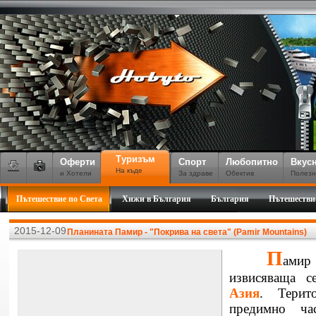
Туризъм
Оферти
Спорт
Любопитно
Вкус
На къде
и Хотели
За здраве
Обектив
Полезн
Пътешествие по Света
Хижи в България
България
Пътешестви
2015-12-09
Планината Памир - "Покрива на света" (Pamir Mountains)
П
амир
извисяваща с
Азия
. Терит
предимно ча