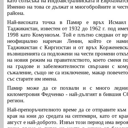
като сблъсъка на
Индоавстралийската и Евроазиатс
Именно на това се дължат и многобройните и чест
района.
Най-високата точка в Памир е връх Исмаил
Таджикистан, известен от
1932 до 1962 г. под име
1998 като Комунизъм.
Той е плътно следван от в
неофициално наричан Ленин, който се нами
Таджикистан с Киргизстан и от връх Корженевск
възвишенията са подложени на чести промени откъ
на новия режим на правителството, което сменя п
на градове и забележителности свързани с кому
съжаление, също не са изключение, макар повечето
със старите им имена.
Памир може да се похвали и с много ледни
километровия Федченко -
най-дългият в бившия 
регион.
Най-препоръчителното време да се отправите към 
края на юни до средата на септември, като от кра
август е най-доброто. Извън този период има вероя