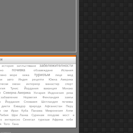
ти
забележителности
история
затлъстяване
почивка
мно
обзавеждане
Испания
туризъм
емно море
хижа
лице
мед
ни
авто
Индия
рецепти
Южна Америка
ически океан
интериор
манастир
спорт
гия
Тунис
Йордания
ваканция
Монако
я
Северна Америка
Унгария
Индонезия
река
забавление
Норвегия
Финландия
замък
ю
Йордания
Словакия
Шотландия
почивка
диети
Еквадор
природа
Афганистан
Перу
я
ски
Иран
Куба
Панама
Микронезия
Алпи
Либия
Шри Ланка
Суринам
плодове
мост
и
но
интересно
Сенегал
туризьм
Африка
хоби
я
Того
Гана
 новини