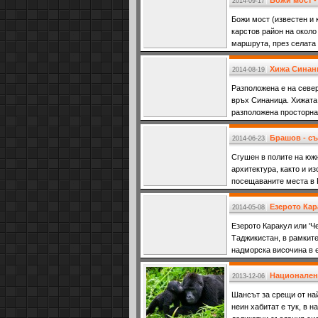
Божи мост 
2014-09-17
Божи мост (известен и 
карстов район на около
маршрута, през селата
Хижа Синан
2014-08-19
Разположена е на север
връх Синаница. Хижата
разположена просторна
Брашов - съ
2014-06-23
Сгушен в полите на южн
архитектура, както и и
посещаваните места в
Езерото Кар
2014-05-08
Езерото Каракул или 'Ч
Таджикистан, в рамките
надморска височина в 
то е изцяло заобиколен
Национален 
2013-12-06
Шансът за срещи от най
неин хабитат е тук, в н