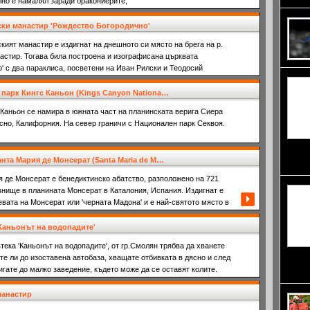
лно е намалял заради бракониерите,
ки манастир 'Рождество Богородично'
кият манастир е издигнат на днешното си място на брега на р.
астир. Тогава била построена и изографисана църквата
' с два параклиса, посветени на Иван Рилски и Теодосий
парк Кингс Каньон (Kings Canyon Nationa…
 Каньон се намира в южната част на планинската верига Сиера
сно, Калифорния. На север граничи с Национален парк Секвоя.
среди
нта Мария де Монсерат (Santa Maria de M…
мъглив
 де Монсерат е бенедиктинско абатство, разположено на 721
внище в планината Монсерат в Каталония, Испания. Издигнат е
Девата на Монсерат или 'черната Мадона' и е най-святото място в
зният комплекс се състои от базилика, манастир и постница, а
в него е малката дървена статуя на Черната Богородица,
Каньонът на водопадите'
 моренета (La Moreneta). Скулптурата датира от 12 в., а от 1881 г.
ътека 'Каньонът на водопадите', от гр.Смолян трябва да хванете
ка на цялата каталунска област.
ете ли до изоставена автобаза, хващате отбивката в дясно и след
няма к
игате до малко заведение, където може да се оставят колите.
дървет
манастир