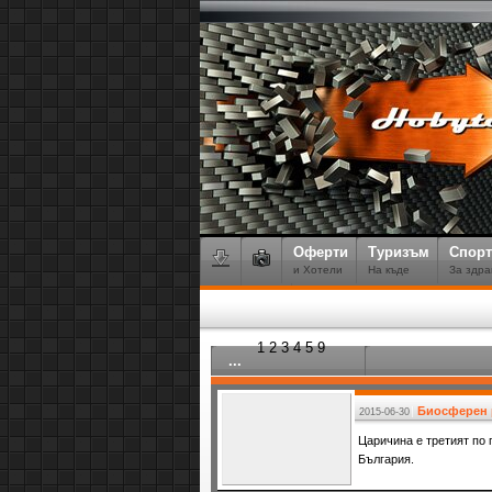
Оферти
Туризъм
Спорт
и Хотели
На къде
За здра
1
2
3
4
5
9
...
Биосферен р
2015-06-30
Царичина е третият по 
България.