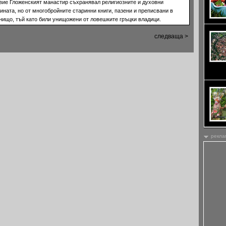
вие Гложенският манастир съхранявал религиозните и духовни
ната, но от многобройните старинни книги, пазени и преписвани в
 нищо, тъй като били унищожени от ловешките гръцки владици.
следваща >
остана
рекла