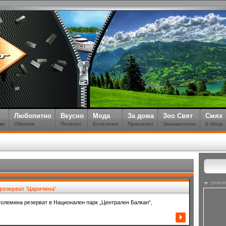
Любопитно
Вкусно
Мода
За дома
Зоо Свят
Смях
ве
Обектив
Полезно
Естетично
Практично
Занимателно
E-Shop
рекла
езерват 'Царичина'
големина резерват в Национален парк „Централен Балкан“,