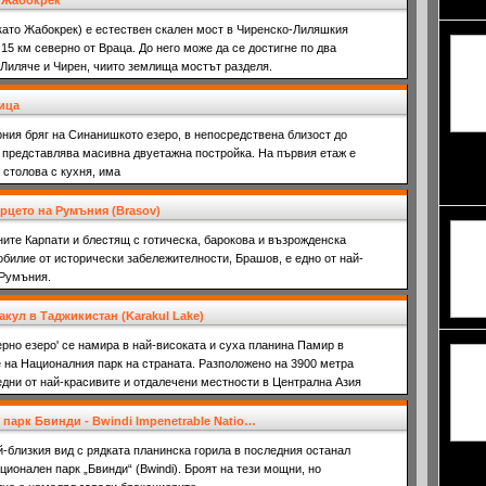
както 
- Жабокрек
като Жабокрек) е естествен скален мост в Чиренско-Лиляшкия
 15 км северно от Враца. До него може да се достигне по два
 Лиляче и Чирен, чиито землища мостът разделя.
ица
ния бряг на Синанишкото езеро, в непосредствена близост до
са меж
 представлява масивна двуетажна постройка. На първия етаж е
подобн
 столова с кухня, има
разцве
рцето на Румъния (Brasov)
ите Карпати и блестящ с готическа, барокова и възрожденска
зобилие от исторически забележителности, Брашов, е едно от най-
 Румъния.
акул в Таджикистан (Karakul Lake)
ерно езеро' се намира в най-високата и суха планина Памир в
 на Националния парк на страната. Разположено на 3900 метра
едни от най-красивите и отдалечени местности в Централна Азия
о от високи планини, които блокират влажните въздушни маси.
парк Бвинди - Bwindi Impenetrable Natio…
-близкия вид с рядката планинска горила в последния останал
използ
ационален парк „Бвинди“ (Bwindi). Броят на тези мощни, но
зеленч