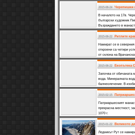
Черепишки 
2015-06-24
В началото на 17в. Чер
български художник Пим
Възраждането в манасти
Ритлите кр
2015-06-22
Намират се в северния
откроени са четири усп
от склона на Врачанска
Екопътека С
2015-06-22
Започва от обичаната 
вода. Минералната вод
балнеолечение. В изоб
девинчани.
Патриаршеск
2015-02-15
Патриаршеският манасти
прекрасна местност, за
1070 г.
Великото де
2015-01-22
Ледникът Рут се намир