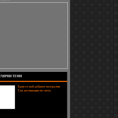
ЛЯРНИ ТЕМИ
Едни от най-добрите натурални
Още от
Спа дестинации по света
древни времена хората са знаели,
че водите от кипящите минерални
извори и калните бани са добри за
тялото. Да, няма нищо по-
релаксиращо от потапяне на
 в горещите, термални води, които успокояват