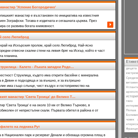
манастир 'Успение Богородично'
епишкият манастир е възстановен по инициатива на известния
ен Зографски. Тогава е издигната и сегашната църква. През
ра се развива богата книжовност.
ай село Лютиброд
 край на Искърския пролом, край село Лютиброд. Най-ясно
оредни отвесни скални стени на левия бряг на Искър, който е част
та планина.
Етике
труилица - Калето - Лъката западни Родо…
децата
екстре
местност Струилица, където има открити басейни с минерална
Средиз
а в Девин е подходяща и за външно, и за вътрешно
витами
илие има също слънце, чист въздух и гостоприемство на
Атлант
археоло
истори
ият манастир 'Света Троица' до Велико Т…
тяло
р 'Света Троица' е на около 10 км от Велико Търново, в
интерв
обиколен от непристъпни скали. Първата обител в района е от
Полша
Боливи
човек
нтерес
филето на ледника Рут
Франци
а в Национален парк и резерват Денали и обхваща огромна площ в
видео