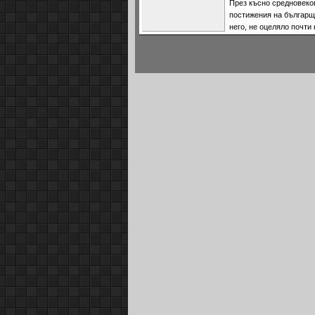
През късно средновеко
постижения на българщи
него, не оцеляло почти