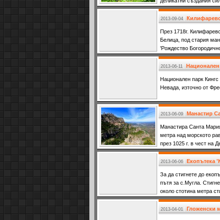
деликатни създания си
Килифаревс
2013-09-04
През 1718г. Килифаревс
Белица, под стария ман
'Рождество Богородично
Търновски.
Национален 
2013-06-11
Национален парк Кингс
Невада, източно от Фре
Манастир Са
2013-06-09
Манастира Санта Мария
метра над морското ра
през 1025 г. в чест на 
цялата област. Религио
безспорно най-ценното 
Екопътека '
2013-06-06
наричана от местните Ла
За да стигнете до екоп
се счита за покровител
пътя за с.Мугла. Стигн
около стотина метра ст
Гложенски 
2013-04-01