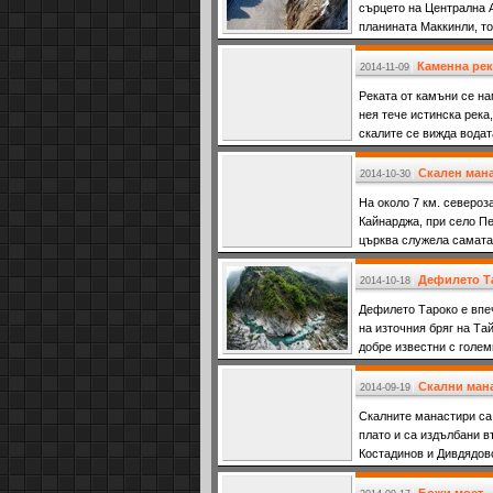
сърцето на Централна А
планината Маккинли, то
планината в местност,
Каменна рек
2014-11-09
Реката от камъни се на
нея тече истинска река,
скалите се вижда водат
Скален мана
2014-10-30
На около 7 км. североз
Кайнарджа, при село Пе
църква служела самата 
Дефилето Та
2014-10-18
Дефилето Тароко е впе
на източния бряг на Та
добре известни с голе
дефиле.
Скални ман
2014-09-19
Скалните манастири са
плато и са издълбани 
Костадинов и Дивдядов