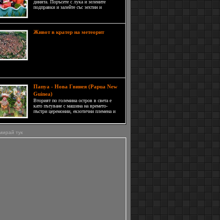
динята. Поръсете с лука и зелените
подправки и залейте със зехтин и
балсамов оцет на вкус. Поднесете с
напитките.
Град
Живот в кратер на метеорит
Ньордлинген в окръг Donau-Ries,
Бавария не прилича на никой друг
град в района. В действителност,
той може би е различен от всички
ли градове на планетата.
Папуа - Нова Гвинея (Papua New
Guinea)
Вторият по големина остров в света е
като пътуване с машина на времето-
пъстри церемонии, екзотични племена и
уникална природа. Папуа Нова Гвинея
или както за кратко го наричат ПНГ е
името на втората- източна част на остров
мирай тук
Нова Гвинея.