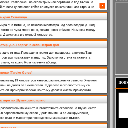
ляска. Разположен на около три мили вертикално под върха на
й събира целия сняг, който се спуска на югоизточната страна на
 наречена Великото дефиле.
а край Селимица
мира във Витоша, на няколко километра над село Кладница. Под
 която се чува много ясно, когато човек е близо. На места между
а. Дължината и е около 2 километра.
стир „Св. Георги“ в село Петров дол
ападно от град Провадия в горист дол на широката поляна Таш
тров дол има скален манастир. За източна стена на скалната
скала, на която била изсечена абсида.
роко (Taroko Gorge)
чатляващ 19 километров каньон, разположен на север от Хуалиен
ПОПУ
йван, не далеч от Тихия океан. Ждрелото и околностите му са
мите си мраморни залежи, които му дават и името Мраморното
астири по Шуменското плато
 разположени по южните и югоизточните склонове на Шуменското
във варовиковите му скали. Достъпни пеша са Ханкрумовски,
ски скални манастири посредством маркирани пътеки.
тялото