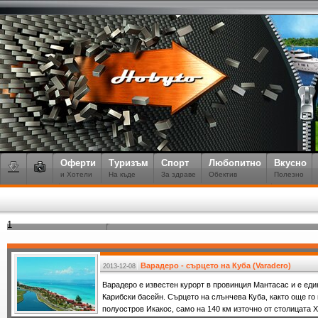
Оферти
Туризъм
Спорт
Любопитно
Вкусно
и Хотели
На къде
За здраве
Обектив
Полезно
1
Варадеро - сърцето на Куба (Varadero)
2013-12-08
Варадеро е известен курорт в провинция Мантасас и е еди
Карибски басейн. Сърцето на слънчева Куба, както още го 
полуостров Икакос, само на 140 км източно от столицата 