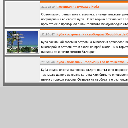
Фестивал на пурата в Куба
2012-02-29
Освен като страна пълна с екзотика, слънце, плажове, ром
популярна и със своите пури. Всяка година в тяхна чест с
времето се е превърнал в най-голямото международно съб
февруари
Куба - островът на свободата (Republica de 
2013-01-17
Куба заема най-големия остров на Антилския архипелаг. З
многобройни островчета и скали на брой около 1600 територ
си площ тя е почти колкото България.
Куба - полезна информация за пътеществен
2010-01-29
Куба е една екзотична посока, където светът е по-шарен о
там може да не е луксозна като на Карибите, но е неверо
пълна с горещи емоции. Острова на свободата е разполож