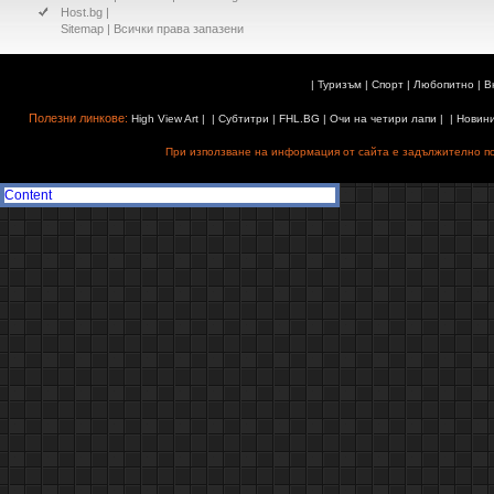
Host.bg
|
Sitemap
| Всички права запазени
|
Туризъм
|
Спорт
|
Любопитно
|
В
Полезни линкове:
High View Art
| |
Субтитри
|
FHL.BG
|
Очи на четири лапи
| |
Новин
При използване на информация от сайта е задължително поз
Content