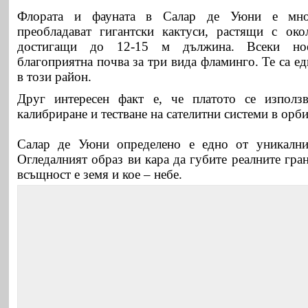
Флората и фауната в Салар де Уюни е мно
преобладават гигантски кактуси, растящи с ок
достигащи до 12-15 м дължина. Всеки ное
благоприятна почва за три вида фламинго. Те са е
в този район.
Друг интересен факт е, че платото се използв
калибриране и тестване на сателитни системи в орби
Салар де Уюни определено е едно от уникалнит
Огледалният образ ви кара да губите реалните гран
всъщност е земя и кое – небе.