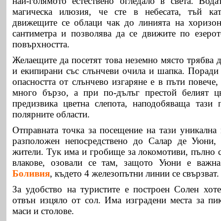
най-голямото естествено огледало в света. В
ода
магическа илюзия, че сте в небесата, тъй ка
движещите се облаци чак до линията на хоризон
сантиметра и позволява да се движите по езерот
повърхността.
Желаещите да посетят това неземно място трябва 
и екипирани със слънчеви очила и шапка. Поради 
опасността от слънчево изгаряне е в пъти повече,
много бързо,
а при по-дълъг престой белият ц
предизвика цветна слепота, наподобяваща тази 
полярните области.
Отправната точка за посещение на тази уникална 
разположен непосредствено до Салар де Уюни, 
жители. Тук има и гробище
за локомотиви, пълно 
влакове, озовали се там, защото Уюни е важна
Боливия
, където 4 железопътни линии се свързват.
За удобство на туристите е построен Солен хоте
отвън изцяло от сол. Има изградени места за пи
маси и столове.