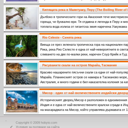
Кипящата река в Маянтуаку, Перу (The Boiling River of
Дълбоко в тропическите гори на Амазония тече мистериозна
гореща, че буквално ври. Тя отдавна е легенда в Перу и ме
топлата вода излиза от гигантска змия наречена Уакумама
водите.
Rio Celeste - Синята река
Виеща се през зелената тропическа гора на национален парк
Рика, река Рио Селесте е една от най-невероятните в света
сливането на две по-малки реки, наречен Соур Крийк и Гуд
на двете напълно прозрачни реки се срещат, се образува п
Рисуваните скали на остров Марайа, Тасмания
Красиво нашарените пясъчни скали са едни от най-популяр
Марайа. Планинският остров се намира в Тасманово море,
Австралия, и много години е бил наказателна колония за к
престъпления срещу френските колонизатори.
Мисор - един от най-величествените индийски дворц
Историческият дворец Мисор е разположен в едноименния 
Индия и е една от най-величествените кралски сгради в И
на махараджата на Мисор, който управлява държавата от 13
Copyright © 2009 hobyto.com
Условия за ползване на сайта