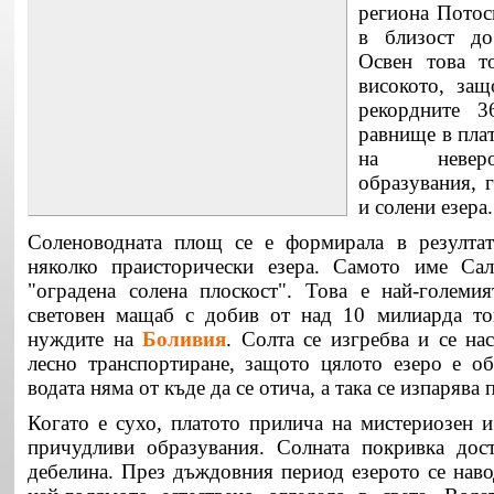
региона Пото
в близост до
Освен това т
високото, защ
рекордните 
равнище в пла
на неверо
образувания, 
и солени езер
Соленоводната площ се е формирала в резултат
няколко праисторически езера.
Самото име
Сал
"оградена солена плоскост".
Това е най-големия
световен мащаб с добив от над 10 милиарда тон
нуждите на
Боливия
.
Солта се изгребва и се на
лесно транспортиране, защото цялото езеро е о
водата няма от къде да се отича, а така се изпарява 
Когато е сухо
, платото прилича на мистериозен и
причудливи образувания.
Солната покривка дос
дебелина. През дъждовния период езерото се наво