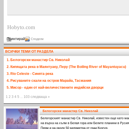
Hobyto.com
Принтирай
Сподели
ВСИЧКИ ТЕМИ ОТ РАЗДЕЛА
1. Белогорски манастир Св. Николай
2. Кипящата река в Маянтуаку, Перу (The Boiling River of Mayantuyacu)
3. Rio Celeste - Синята река
4. Рисуваните скали на остров Марайа, Тасмания
5. Мисор - един от най-величествените индийски дворци
1 2 3 4 5 ... 103 следваща »
Белогорски манастир Св. Николай
Белогорският манастир Св. Николай, известен още като ма
на върха на хълм в Белая гора или Белите планини в Русия,
Перм и на около 50 километра от град Кунгур.