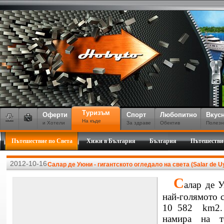
Туризъм
Оферти
Спорт
Любопитно
Вкус
На къде
и Хотели
За здраве
Обектив
Полезн
Пътешествие по Света
Хижи в България
България
Пътешестви
2012-10-16
Салар де Уюни - гигантското огледало на света (Salar de U
С
алар де У
най-голямото 
10 582 km2. 
намира на т