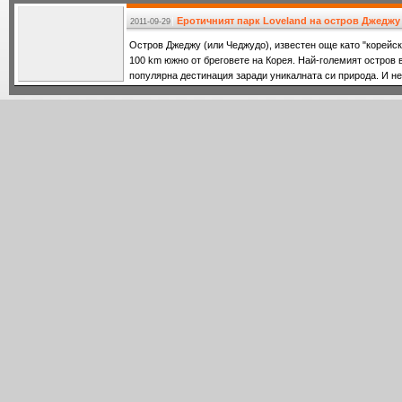
поне
Еротичният парк Loveland на остров Джеджу
2011-09-29
Остров Джеджу (или Чеджудо), известен още като "корейск
100 km южно от бреговете на Корея. Най-големият остров 
популярна дестинация заради уникалната си природа. И не