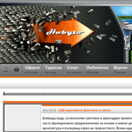
Оферти
Туризъм
Спорт
Любопитно
Вкусно
и Хотели
На къде
За здраве
Обектив
Полезно
1
Най-красивите фонтани в света
2014-05-26
Бликащa вода, ослепителни светлини и авангардни проекти 
чисто функционално предназначение за къпане и миене дн
архитектура и вълнуващ израз на творчеството. Всеки еди