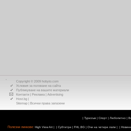
Copyright © 2009 hobyto.com
Условия за ползване на сайта
Публикуване на вашите материали
Контакти
|
Реклама
|
Advertising
Host.bg
|
Sitemap
| Всички права запазени
|
Туризъм
|
Спорт
|
Любопитно
|
В
Полезни линкове:
High View Art
| |
Субтитри
|
FHL.BG
|
Очи на четири лапи
| |
Новин