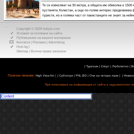
Те се извисяват на 30 метра, а общата им обиколка е 1500 
пустинята Холистан, а още по-голям интерес предизвиква 
туристи, но и голяма част от пакистанците не знаят за ней
Copyright © 2009 hobyto.com
Условия за ползване на сайта
Публикуване на вашите материали
Контакти
|
Реклама
|
Advertising
Host.bg
|
Sitemap
| Всички права запазени
|
Туризъм
|
Спорт
|
Любопитно
|
В
Полезни линкове:
High View Art
| |
Субтитри
|
FHL.BG
|
Очи на четири лапи
| |
Новин
При използване на информация от сайта е задължително поз
Content