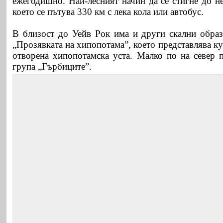
ежегодишно. Най-лесният начин да се стигне до не
което се пътува 330 км с лека кола или автобус.
В близост до Уейв Рок има и други скални образ
„Прозявката на хипопотама”, което представлява ку
отворена хипопотамска уста. Малко по на север п
група „Гърбиците”.