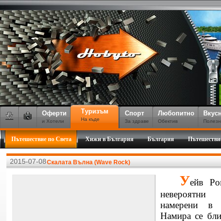
Туризъм
Оферти
Спорт
Любопитно
Вкус
На къде
и Хотели
За здраве
Обектив
Полезн
Пътешествие по Света
Хижи в България
България
Пътешестви
2015-07-08
Скалата Вълна (Wave Rock)
У
ейв Ро
невероятни 
намерени в
Намира се бли