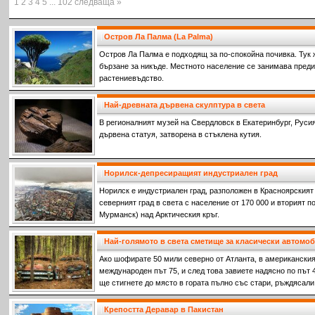
1 2 3 4 5 ... 102 следваща »
Остров Ла Палма (La Palma)
Остров Ла Палма е подходящ за по-спокойна почивка. Тук 
бързане за никъде. Местното население се занимава пред
растениевъдство.
Най-древната дървена скулптура в света
В pегионалният музей на Свердловск в Екатеринбург, Руси
дървена статуя, затворена в стъклена кутия.
Норилск-депресиращият индустриален град
Норилск е индустриален град, разположен в Красноярският к
северният град в света с население от 170 000 и вторият п
Мурманск) над Арктическия кръг.
Най-голямото в света сметище за класически автомо
Ако шофирате 50 мили северно от Атланта, в американски
международен път 75, и след това завиете надясно по път 4
ще стигнете до място в гората пълно със стари, ръждясали
Крепостта Деравар в Пакистан