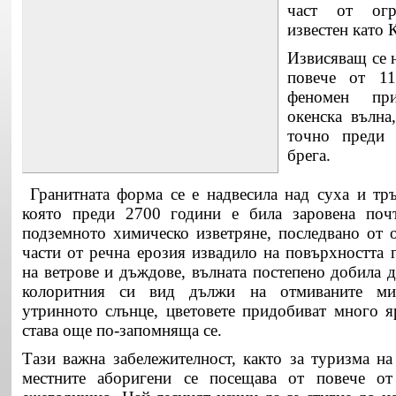
част от огр
известен като
Извисяващ се н
повече от 11
феномен при
окенска вълна
точно преди 
брега.
Гранитната форма се е надвесила над суха и тръ
която преди 2700 години е била заровена поч
подземното химическо изветряне, последвано от о
части от речна ерозия извадило на повърхността 
на ветрове и дъждове, вълната постепено добила 
колоритния си вид дължи на отмиваните ми
утринното слънце, цветовете придобиват много я
става още по-запомняща се.
Тази важна забележителност, както за туризма на
местните аборигени се посещава от повече о