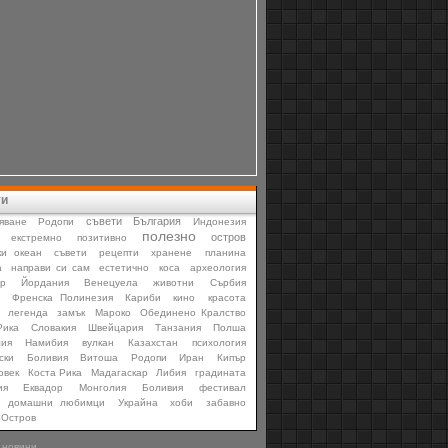
ти
съвети
България
яване
Родопи
Индонезия
полезно
остров
екстремно
позитивно
ки океан
съвети
рецепти
хранене
планина
а
направи си сам
естетично
коса
археология
р
Йордания
Венецуела
животни
Сърбия
Френска Полинезия
Кариби
кино
красота
легенда
замък
Мароко
Обединено Кралство
Рика
Словакия
Швейцария
Танзания
Полша
лия
Намибия
вулкан
Казахстан
психология
ски
Боливия
Витоша
Родопи
Иран
Кипър
овек
Коста Рика
Мадагаскар
Либия
градината
ия
Еквадор
Монголия
Боливия
фестивал
домашни любимци
Украйна
хоби
забавно
Остров
 новини