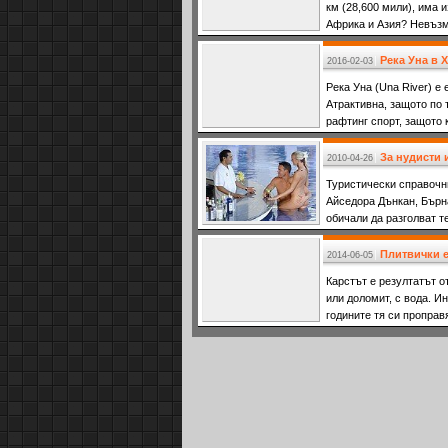
км (28,600 мили), има и
Африка и Азия? Невъзм
представим
Река Уна в Х
2016-02-03
Река Уна (Una River) е
Атрактивна, защото по 
рафтинг спорт, защото 
възможности за доста
За нудисти 
2010-04-26
Туристически справочни
Айседора Дънкан, Бърн
обичали да разголват т
Плитвички ез
2014-06-05
Карстът е резултатът о
или доломит, с вода. Ин
годините тя си проправ