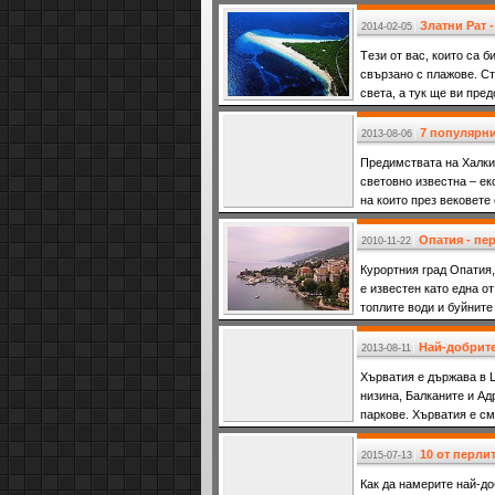
Златни Рат -
2014-02-05
Tези от вас, които са б
свързано с плажове. С
света, а тук ще ви пред
7 популярн
2013-08-06
Предимствата на Халкид
световно известна – ек
на които през вековете
култура.
Опатия - пер
2010-11-22
Курортния град Опатия,
е известен като една о
топлите води и буйните
Най-добрите
2013-08-11
Хърватия е държава в 
низина, Балканите и Ад
паркове. Хърватия е см
средиземном
10 от перли
2015-07-13
Как да намерите най-до