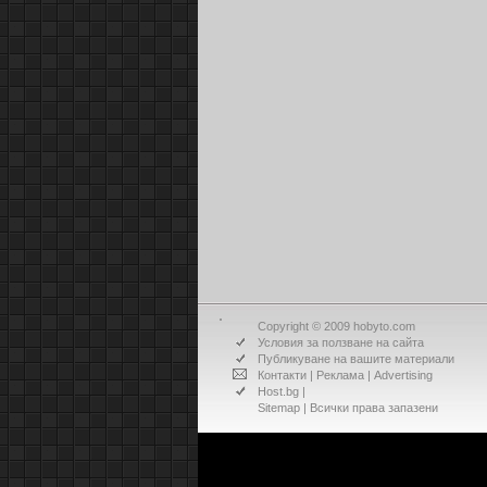
Copyright © 2009 hobyto.com
Условия за ползване на сайта
Публикуване на вашите материали
Контакти
|
Реклама
|
Advertising
Host.bg
|
Sitemap
| Всички права запазени