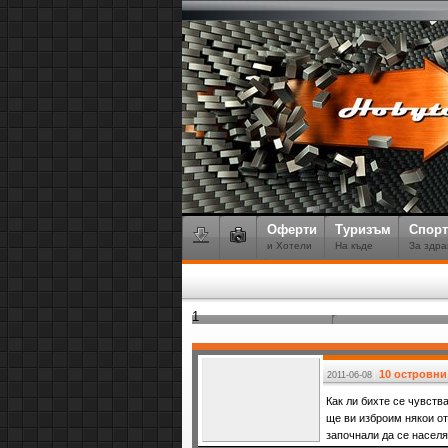
Оферти
Туризъм
Спорт
и Хотели
На къде
За здра
1
10 островни
2011-06-08
Как ли бихте се чувств
ще ви изброим някои от
започнали да се населя