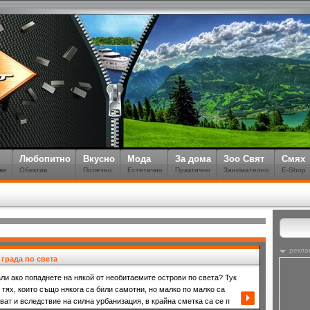
Любопитно
Вкусно
Мода
За дома
Зоо Свят
Смях
ве
Обектив
Полезно
Естетично
Практично
Занимателно
E-Shop
рекла
 града по света
али ако попаднете на някой от необитаемите острови по света? Тук
 тях, които също някога са били самотни, но малко по малко са
ват и вследствие на силна урбанизация, в крайна сметка са се п