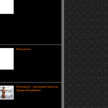
евтин холивудски филм на
ужасите, Хълма на кръстовете
съществува и е реално място за
поклонение, намиращо се на близо
12 км северно от град Шяуляй в
ата част на Литва. Извисяващите се на малкото
ение стотици хиляди кръстове всъщност
авляват християнската преданост и са паметник
овската национална идентичност. Точната дата на
радиция е неясно, но се предполага, че тя тръгва
ъзстанието на поляци и литовци срещу руската
през 1831 година.
В природата те
Неразделка
обитават горите на Югозападна
Африка. Неразделките са
колониални птици и високо
оценяват партньорството.
Нормалният размер на типичния
представител на тази група
ли е между 13 и 18 см. Повечето диви
елки са със зелено тяло и
Памуккале - памуковия замък на
Памуккале е
Турция (Pamukkale)
известен турски курортен град във
вилаета Денизли, но също така и
уникален природен феномен.
ожен е на 30 км северно от град Денизли, а