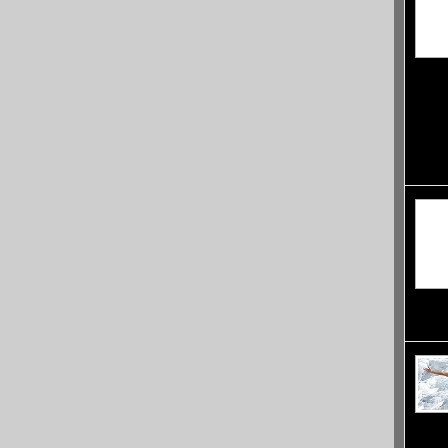
северн
възвиш
предст
на лит
тази т
след в
власт 
папага
неразд
Разпол