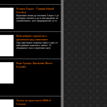
иозно-философск
Остров Гавдос - Гърция (island
Gavdos)
Идеалният начин да опознаеш Гавдос е да
разпънеш палатка и да се наслаждаваш на
спокойствието, като предварително си се
запасил с достатъчно храна и вода.
Островът носи славата си като раят на
нудистите.
Най-добрите строители и
архитекти сред животните
Така наречената социална сипка е едно от
най-единните животни в небето. Те
обединяват сили и превземат цели
дървета, върху които правят нещо като
птичи апартамент. Вместо да си правят
отделни гнезда, повече от 300 двойки
сипки се събират и строят огромни
Бара Гранде, Бразилия (Barra
Североизточното
Grande)
крайбрежие на Бразилия може да
плени всеки лазурните си плажове,
девствени тропически гори,
водопади и бели пясъци. Точно в
тази част на южноамериканската
а се намира селището Бара Гранде (Barra
).
Хълма на кръстовете (Hill of
Макар да звучи като
Crosses)