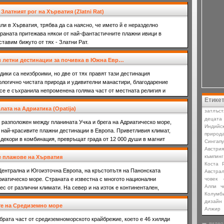
 Златният рог на Хърватия (Zlatni Rat)
или в Хърватия, трябва да са наясно, че името й е неразделно
траната притежава някои от най-фантастичните плажни ивици в
ставим бижуто от тях - Златни Рат.
и летни дестинации за почивка в Южна Евр…
ики са неизброими, но две от тях правят тази дестинация
ологично чистата природа и удивителни манастири, благодарение
 се е съхранила непроменена голяма част от местната религия и
Етике
лата на Адриатика (Opatija)
затлъст
децата
 разположен между планината Учка и брега на Адриатическо море,
Индийс
т най-красивите плажни дестинации в Европа. Приветливия климат,
природ
 декори в комбинация, превръщат града от 12 000 души в магнит
Сингапу
Австрия
къмпинг
 плажове на Хърватия
Коста 
Централна и Югоизточна Европа, на кръстопътя на Панонската
Aвстра
риатическо море. Страната е известна с многото национални
човек
Алпи
ч
ес от различни климати. На север и на изток е континентален,
Колумб
дизайн
те на Средиземно море
Алжир
брата част от средиземноморското крайбрежие, което е 46 хиляди
видео