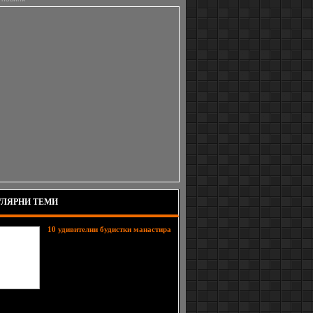
ЛЯРНИ ТЕМИ
10 удивителни будистки манастирa
Будизма е доста разпространен в
южна Азия, където се предполага,
че и будистките комплекси са
многобройни. Всички сме чували
за монасите от Шаолин и техните
умения, но тук ще ви представим
10 храма, където млади и стари изучават