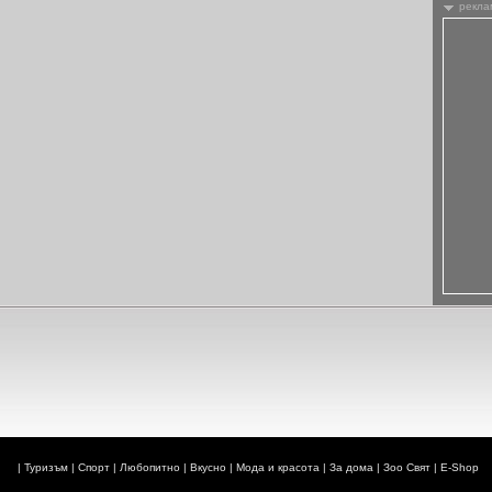
рекла
|
Туризъм
|
Спорт
|
Любопитно
|
Вкусно
|
Мода и красота
|
За дома
|
Зоо Свят
|
E-Shop