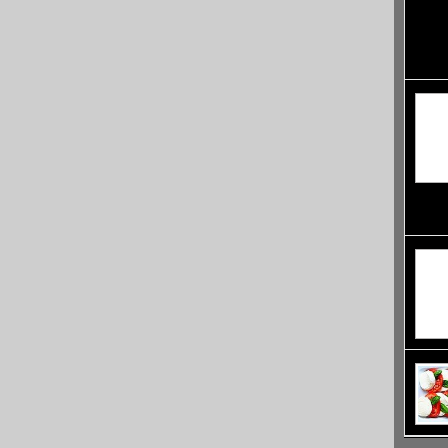
името 
напълн
Памук
светов
г.
Лоялти
терито