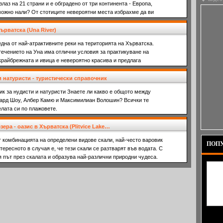
злаз на 21 страни и е обградено от три континента - Европа,
ожно нали? От стотиците невероятни места избрахме да ви
ърватска (Una River)
 една от най-атрактивните реки на територията на Хърватска.
течението на Уна има отлични условия за практикуване на
крайбрежната и ивица е невероятно красива и предлага
и натуристи - туристически справочник
к за нудисти и натуристи Знаете ли какво е общото между
ард Шоу, Албер Камю и Максимилиан Волошин? Всички те
елата си по плажовете.
ера - оазис в Хърватска (Plitvice Lake…
т комбинацията на определени видове скали, най-често варовик
ПОПУ
тересното в случая е, че тези скали се разтварят във водата. С
я път през скалата и образува най-различни природни чудеса.
други 