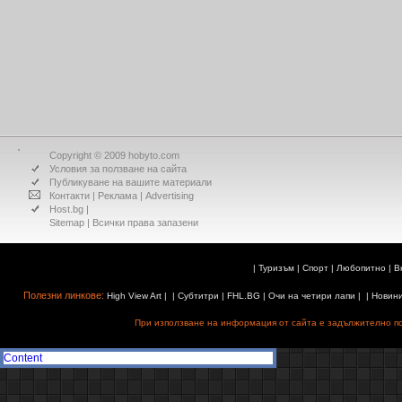
Copyright © 2009 hobyto.com
Условия за ползване на сайта
Публикуване на вашите материали
Контакти
|
Реклама
|
Advertising
Host.bg
|
Sitemap
| Всички права запазени
|
Туризъм
|
Спорт
|
Любопитно
|
В
Полезни линкове:
High View Art
| |
Субтитри
|
FHL.BG
|
Очи на четири лапи
| |
Новин
При използване на информация от сайта е задължително поз
Content