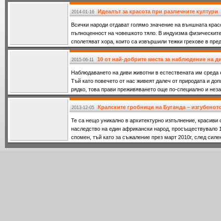
Идеалът за красота при различните култури
2014-01-16
Всички народи отдават голямо значение на външната крас
пълноценност на човешкото тяло. В индуизма физическите
сполетяват хора, които са извършили тежки грехове в пре
предания
10 от най-добрите места за наблюдение на 
2015-06-11
Наблюдаването на диви животни в естествената им среда 
Тъй като повечето от нас живеят далеч от природата и доп
рядко, това прави преживяването още по-специално и нез
места в
Кралските гробници на Буганда – изгубено
2013-12-05
Те са нещо уникално в архитектурно изпълнение, красиви с
наследство на един африкански народ, просъществувало 1
спомен, тъй като за съжаление през март 2010г, след силе
унищожени