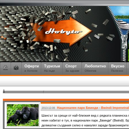
Оферти
Туризъм
Спорт
Любопитно
Вкусно
и Хотели
На къде
За здраве
Обектив
Полезно
1
Национален парк Бвинди - Bwindi Impenetra
2013-12-06
Шансът за срещи от най-близкия вид с рядката планинска 
неин хабитат е тук, в национален парк „Бвинди“ (Bwindi). Б
деликатни създания силно е намалял заради бракониерите