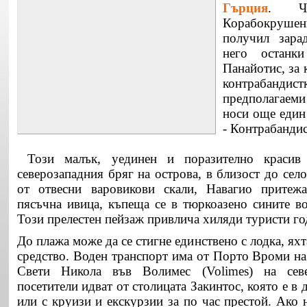
Гърция
. Ч
Корабокрушен
получил зара
него останк
Панайотис, за к
контрабанди
предполагаеми
носи още един
- Контрабанди
Този малък, уединен и поразително красив
северозападния бряг на острова, в близост до село
от отвесни варовикови скали, Навагио притежа
пясъчна ивица, къпеща се в тюркоазено сините в
Този прелестен пейзаж привлича хиляди туристи г
До плажа може да се стигне единствено с лодка, ях
средство. Воден транспорт има от Порто Вроми на
Свети Никола във Волимес (Volimes) на севе
посетители идват от столицата Закинтос, която е в 
или с круизи и екскурзии за по час престой. Ако 