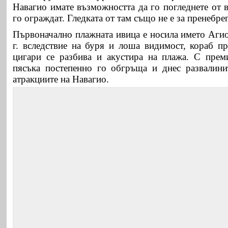
Навагио имате възможността да го погледнете от в
го ограждат. Гледката от там също не е за пренебре
Първоначално плажната ивица е носила името Агио
г. вследствие на буря и лоша видимост, кораб п
цигари се разбива и акустира на плажа. С прем
пясъка постепенно го обгръща и днес развалини
атракциите на Навагио.