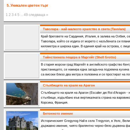
5. Уникален цветен търг
1 2 3 4 5 ... 49 следваща »
Таволара - най-малкото кралство в света (Tavolara)
Край бреговете на Сардиния, Италия, в залива на Олбия, с
Tаволара, който се издига от морето с назъбената си плани
километра и широка един. В единия край на острова, с лиц
крайбрежие, планинските склонове се спускат надолу, за д
дълъг, пясъчен плаж. Той е единствената обитаема част на
Тайнствената пещера в Маргейт (Shell Grotto)
наследниците на Джузепе Бертолеоне са живели през после
В стария морски град Маргейт в английското графство Кент,
пристанището, се намира една загадъчна подземна кухина 
са високи близо два метра и половина и се простират на п
повърхността, която изглежда като типичен английски ква
градини. Кой ги е прокопал и с каква цел – това все още е
Стълбището на краля на Арагон
е изкуството, с което са украсени стените и тавана на таз
Стълбището на краля на Арагон (Escalier дю Roi d'Aragon -
стълбище, издълбано във вертикалната страна на варовик
Корсика, Франция.
Бетонното имение
Историческият Gregynog Hall в село Tregynon, в Уелс, Вел
държавно имение, чиято брилянтно черно-бяло дървена фа