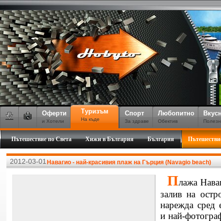
Туризъм
Оферти
Спорт
Любопитно
Вкус
На къде
и Хотели
За здраве
Обектив
Полезн
Пътешествие по Света
Хижи в България
България
Пътешестви
2012-03-01
Навагио - най-красивия плаж на Гърция (Navagio beach)
П
лажа Нава
залив на ост
нарежда сред 
и най-фотогра