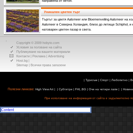
направена от бетон.
Уникален цветен търг
Търгът за цветя Aalsmeer или Bloemenveiling Aalsmeer на х
Aalsmeer в Северна Холандия, близо до летище Schiphol, и 
натоварен цветен пазар в света.
Copyright © 2009 hobyto.com
Условия за ползване на сайта
Публикуване на вашите материали
Контакти
|
Реклама
|
Advertising
Host.bg
|
Sitemap
| Всички права запазени
|
Туризъм
|
Спорт
|
Любопитно
|
В
Полезни линкове:
High View Art
| |
Субтитри
|
FHL.BG
|
Очи на четири лапи
| |
Новин
При използване на информация от сайта е задължително поз
Content