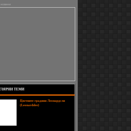
 новини
ЛЯРНИ ТЕМИ
Цветните градини Леонардсли
Леонардсли е една от
(Leonardslee)
най-големите и най-зрелищни
градини в Англия и безспорно се
нарежда на челно място сред най-
красивите места в страната.
Разположена е близо до Хоршъм в