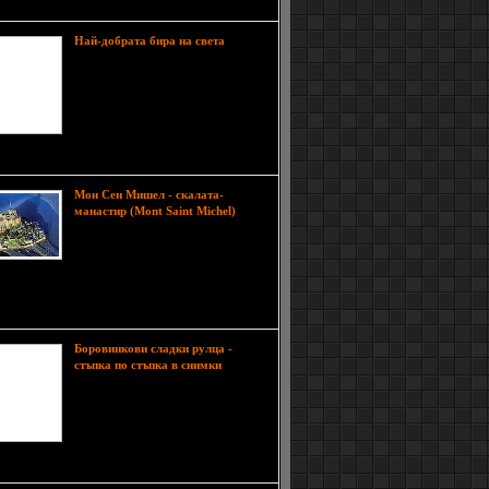
во Западен Съсекс върху площ от 240 акра.
Тя е
Най-добрата бира на света
много силна, но отпуска приятно.
Скъпа е, но си заслужава да я
опиташ. Нищо чудно, че хората се
редят на опашки, за да си я купят.
Става дума за най-добрата бира на
света, както я наричат някои от
те и.
Мон Сен Мишел - скалата-
Мон
манастир (Mont Saint Michel)
Сен Мишел (Mont Saint Michel) е
разположен в северния район на
Долна Нормандия и е построен на
рова гранитна скала на 1 км от най-близката
Високата скала, върху която е издигнат Мон Сен
 има многовековна история.
Боровинкови сладки рулца -
Тя
стъпка по стъпка в снимки
представлява сладки рулца с
боровинки и отенък на лимон.
Общото време за приготвяне е
около два часа, но пък близките ви
го заслужават. Ето и необходимите
ти, от които се получават общо 24 рулца: