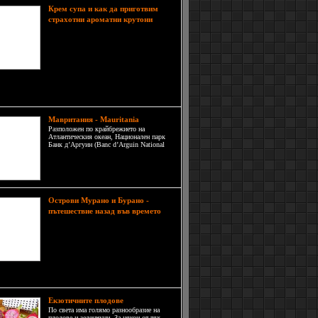
Крем супа и как да приготвим
На
страхотни ароматни крутони
дъното на подходяща тава се сипва
маслиновото олио – омазва се
добре цялото дъно на тавата.
Нарязаните хлебни кубчета се
разстилат равномерно. Наръсват се
опения чесън в масло, риган и мащерка.
кват се и се слагат във фурната да се запекат
Мавритания - Mauritania
Разположен по крайбрежието на
Атлантическия океан, Национален парк
Банк д’Аргуин (Banc d’Arguin National
Park) обхваща пясъчни дюни,
крайбрежни тресавища, малки острови и
плитки брегови води.
Oстрови Мурано и Бурано -
пътешествие назад във времето
Намиращи се във Венецианската
лагуна, островите Мурано и
Бурано са перфектното бягство за
посетителите, които искат да се
пренесат назад във времето към
поха на вековно и истинско майсторство.
Екзотичните плодове
По света има голямо разнообразие на
плодове и зеленчуци. За някои от тях