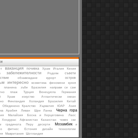
ти
ваканция
почивка
ет
Храм
Италия
Кения
забележителности
съвети
я
Родопи
ствие
остров
обзавеждане
курорт
ъм
интересно
козметика
феномени
кухня
и
планина
зъби
Бразилия
направи си сам
тно
плаж
Турция
Венецуела
Германия
я
Храм
изкуство
Атлантически океан
рно
Финландия
Холандия
Бразилия
Китай
Обединено Кралство
Хърватия
ЮАР
Азия
Черна гора
ска Арабия
Ливан
Шри Ланка
лия
Малайзия
Босна и Херцеговина
Лаос
Хондурас
Афганистан
Казахстан
човек
ски
Мозамбик
м
градината
Перу
десерти
и
но
фитнес
Естония
дизайн
технологии
ия
Мавритания
Шотландия