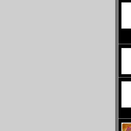
с разт
Разбър
една е