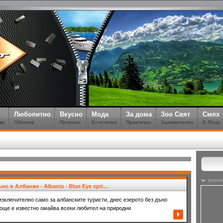
Любопитно
Вкусно
Мода
За дома
Зоо Свят
Смях
ве
Обектив
Полезно
Естетично
Практично
Занимателно
E-Shop
рекла
но в Албания - Albania - Blue Eye spri…
зключително само за албанските туристи, днес езерото без дъно
о още е известно омайва всеки любител на природни