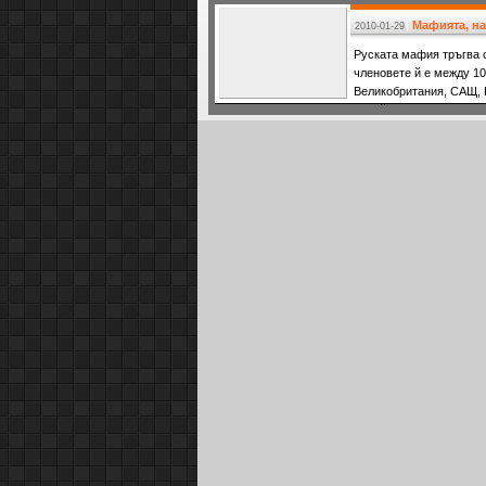
Мафията, н
2010-01-29
Руската мафия тръгва о
членовете й е между 10
Великобритания, САЩ, 
еврейски