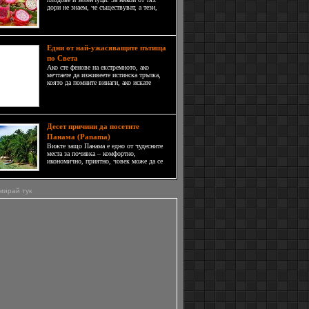
дори не знаем, че съществуват, а тези,
които сме опитвали са разпространени из
целия свят. Предлагаме ви някои
екзотични плода, които едва ли ще
намерите в България, но пък защо да н
Едни от най-ужасяващите пътища
по Света
Ако сте фенове на екстремното, ако
мечтаете да изживеете истинска тръпка,
която да помните винаги, ако искате
цялото ви тяло да кипи от адреналин, че
чак разумът ви да се замъгли, ако желаете
да почувствате буквално какво е да се
живее на ръба, имам
Десет причини да посетите
Панама (Panama)
Вижте защо Панама е едно от чудесните
места за почивка – комфортно,
икономично, приятно, човек може да се
отдаде на екстремни преживявания, да
полежи на някой от разнообразните
плажове, да разгледа исторически
мирай тук
забележителности или дори да се докосне
до