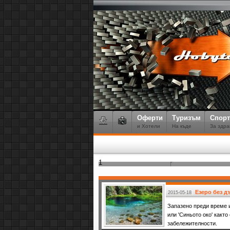
Оферти
Туризъм
Спорт
и Хотели
На къде
За здра
1
Езеро без дъ
2015-05-18
Запазено преди време и
или 'Синьото око' какт
забележителности.