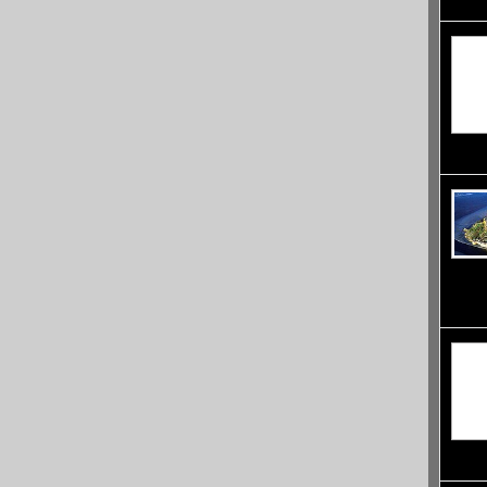
графст
фенове
80-мет
суша. 
Мишел
продук