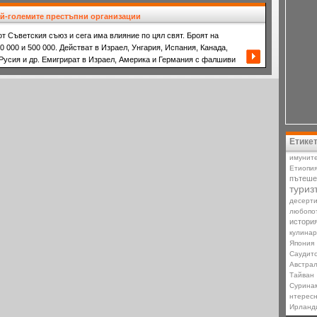
ай-големите престъпни организации
т Съветския съюз и сега има влияние по цял свят. Броят на
0 000 и 500 000. Действат в Израел, Унгария, Испания, Канада,
Русия и др. Емигрират в Израел, Америка и Германия с фалшиви
Етике
имунит
Етиопи
пътеше
туриз
десерт
любопо
истори
кулина
Япония
Саудит
Австра
Тайван
Сурина
нтерес
Ирланд