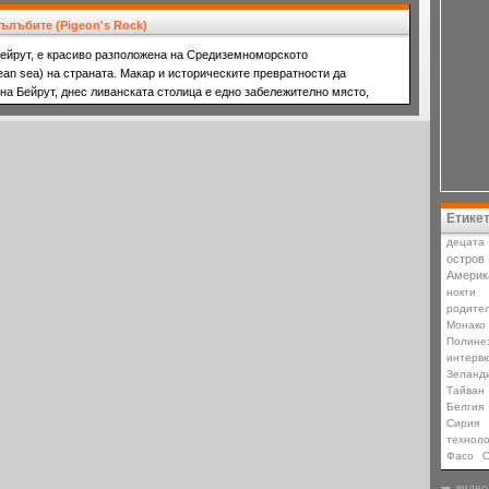
гълъбите (Pigeon's Rock)
Бейрут, е красиво разположена на Средиземноморското
ean sea) на страната. Макар и историческите превратности да
на Бейрут, днес ливанската столица е едно забележително място,
Етике
децата
остров
Америк
нокти
родите
Монако
Полине
интерв
Зеланд
Тайван
Белгия
Сирия
техноло
Фасо
О
видео