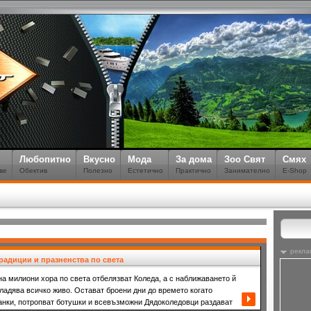
Любопитно
Вкусно
Мода
За дома
Зоо Свят
Смях
ве
Обектив
Полезно
Естетично
Практично
Занимателно
E-Shop
рекла
радиции и празненства по света
а милиони хора по света отбелязват Коледа, а с наближаването й
ладява всичко живо. Остават броени дни до времето когато
анки, потропват ботушки и всевъзможни Дядоколедовци раздават