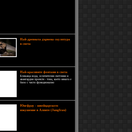
е наричан литовската туристическа Мека, защото
нтиран основно към туристи. Известен е със
 пясъчни плажове и прекрасни дюни, както и с
о хотели, къмпинги и почивни домове.
ата в Паланга се асоциира и с романтичния
 за гледане на залеза от пристанището, което се
ра половин километър навътре в морето.
Най-древната дървена скулптура
В pегионалният музей на
в света
Свердловск в Екатеринбург, Русия
се намира висока близо 3м
дървена статуя, затворена в
на кутия.
Най-красивите фонтани в света
Бликащa вода, ослепителни светлини и
авангардни проекти - това, което някога е
било с чисто функционално
предназначение за къпане и миене днес е
сложен пример на архитектура и
вълнуващ израз на творчеството. Всеки
един град трябва да притежава поне
Юнгфрау - швейцарското
изкушение в Алпите (Jungfrau)
Алпите са невероятно красив и
всеобхватен планински район,
който във всяка своя част има
какво да предложи на