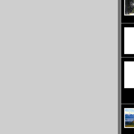
да пре
омагьо
курорт