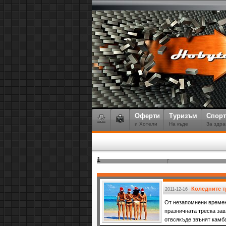
Оферти
Туризъм
Спорт
и Хотели
На къде
За здра
1
Коледните т
2011-12-16
От незапомнени времен
празничната треска зав
отвсякъде звънят камб