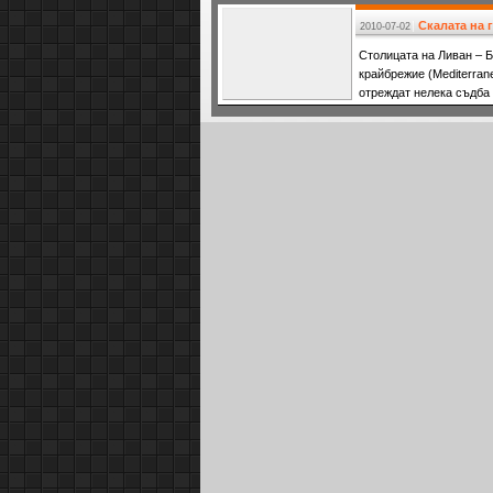
подаръци
Скалата на 
2010-07-02
Столицата на Ливан – 
крайбрежие (Mediterran
отреждат нелека съдба 
което блести с