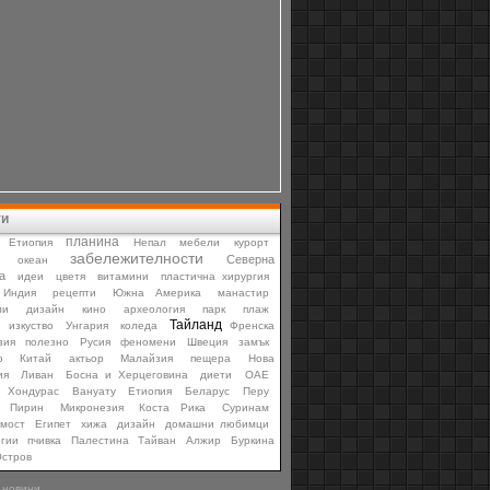
ти
планина
Етиопия
Непал
мебели
курорт
забележителности
Северна
океан
а
идеи
цветя
витамини
пластична хирургия
Индия
рецепти
Южна Америка
манастир
ли
дизайн
кино
археология
парк
плаж
Тайланд
изкуство
Унгария
коледа
Френска
зия
полезно
Русия
феномени
Швеция
замък
ю
Китай
актьор
Малайзия
пещера
Нова
ия
Ливан
Босна и Херцеговина
диети
ОАЕ
Хондурас
Вануату
Етиопия
Беларус
Перу
Пирин
Микронезия
Коста Рика
Суринам
мост
Египет
хижа
дизайн
домашни любимци
гии
пчивка
Палестина
Тайван
Алжир
Буркина
стров
 новини