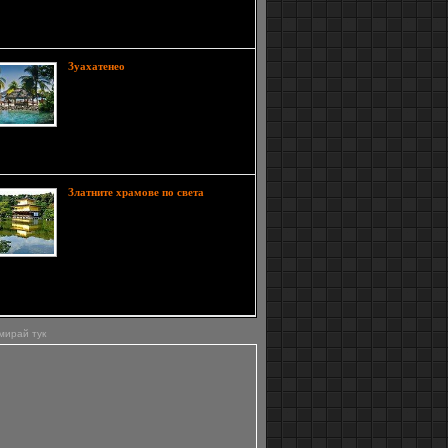
многобройните си посетители.
т първенците на швейцарските Алпи е връх
у (Jungfrau)
“Ще ти кажа къде ще
Зуахатенео
ида аз - Зуахатенео. Намира се в
Мексико. Знаеш ли какво казват
мексиканците за Тихият океан....че
няма памет. Там искам да
ам остатъка от живота си-в място без спомени.”
уплението Шоушенк
Ако
Златните храмове по света
искаме да посочим един от
символите на Киото, старата
столица на Япония, то това
несъмнено е Златният храм
уджи (на японски език "кин" означава злато).
 просто искри, отразявайки слънчевите лъчи с
ените си стени
мирай тук