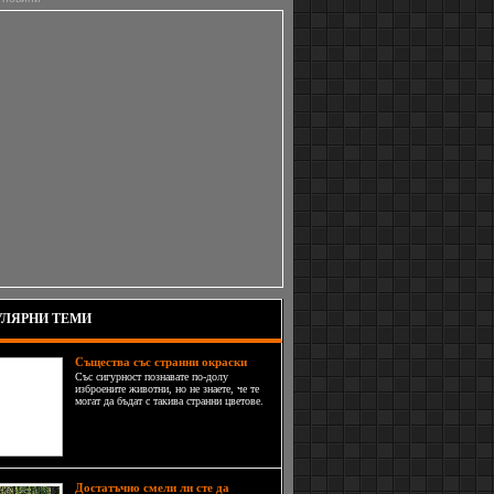
ЛЯРНИ ТЕМИ
Същества със странни окраски
Със сигурност познавате по-долу
изброените животни, но не знаете, че те
могат да бъдат с такива странни цветове.
Не, това не е Фотошоп. Просто понякога
майката-природа се изявява като велик
художник и изпод нейната четка се
появяват животни със странна
Достатъчно смели ли сте да