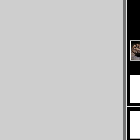
често 
е орие
своите
многот
Почивк
ритуал
прости
стъкле