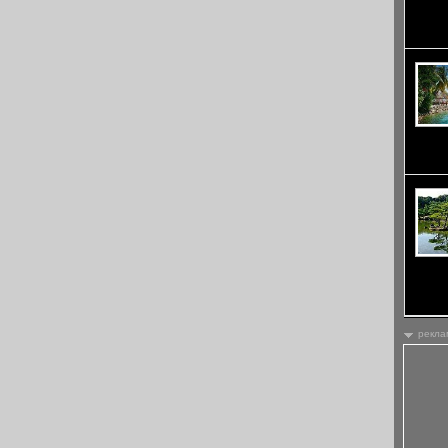
Един о
Юнгфра
прекар
– Изк
Кинкак
Храмът
позлат
рекла