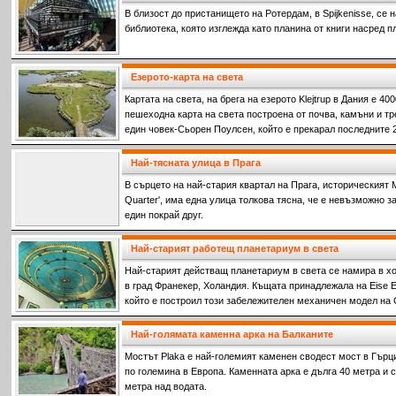
В близост до пристанището на Ротердам, в Spijkenisse, се
библиотека, която изглежда като планина от книги насред п
Езерото-карта на света
Картата на света, на брега на езерото Klejtrup в Дания е 4
пешеходна карта на света построена от почва, камъни и тр
един човек-Сьорен Поулсен, който е прекарал последните 25
го построи.
Най-тясната улица в Прага
В сърцето на най-стария квартал на Прага, историческият Ма
Quarter', има една улица толкова тясна, че е невъзможно 
един покрай друг.
Най-старият работещ планетариум в света
Най-старият действащ планетариум в света се намира в х
в град Франекер, Холандия. Къщата принадлежала на Eise Ei
който е построил този забележителен механичен модел на
Най-голямата каменна арка на Балканите
Мостът Plaka е най-големият каменен сводест мост в Гърци
по големина в Европа. Каменната арка е дълга 40 метра и 
метра над водата.