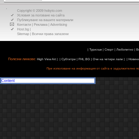
Copyright © 2009 hobyto.com
Условия за ползване на сайта
Публикуване на вашите материали
Контакти
|
Реклама
|
Advertising
Host.bg
|
Sitemap
| Всички права запазени
|
Туризъм
|
Спорт
|
Любопитно
|
В
Полезни линкове:
High View Art
| |
Субтитри
|
FHL.BG
|
Очи на четири лапи
| |
Новин
При използване на информация от сайта е задължително поз
Content