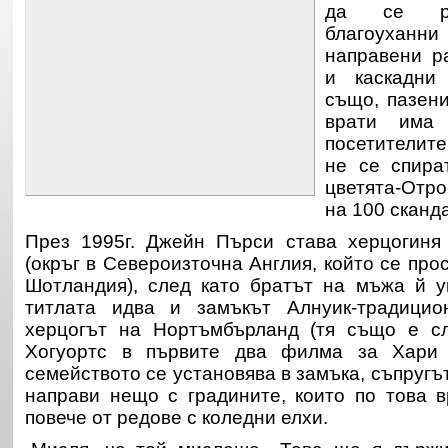
да се ра
благоуханн
направени р
и каскадни
също, пазен
врати има
посетителите
не се спира
цветята-Отр
на 100 сканд
През 1995г. Джейн Пърси става херцогиня
(окръг в Североизточна Англия, който се про
Шотландия), след като братът на мъжа й у
титлата идва и замъкът Алнуик-традицио
херцогът на Нортъмбърланд (тя също е с
Хогуортс в първите два филма за Хари 
семейството се установява в замъка, съпругъ
направи нещо с градините, които по това 
повече от редове с коледни елхи.