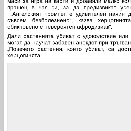
маси за игра на карти и добавяли малко кол
прашец в чая си, за да предизвикат усе
„Ангелският тромпет е удивителен начин 
съвсем безболезнено“, казва херцогинят
обикновено е невероятен афродизиак“.
Дали растенията убиват с удоволствие или 
могат да научат забавен анекдот при тръгван
„Повечето растения, които убиват, са дост
херцогинята.