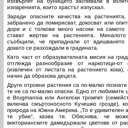
изхвърлят на бунището заспивали в колит
изпаренията, които храстът изпускал.
Заради опасните качества на растенията,
забранено да помирисват, докосват или опит
дори и с толкова много насоки на самото 
стават жертви на растенията. Миналот
съобщили, че припаднали от вдишването 
докато се разхождали в градината.
Като част от образувателната мисия на град
отглежда разнообразие от наркотици-от 
(извлечен от листата на растението кока), 
начин да образова децата.
Други отровни растения са по-малко познати
те не са по-малко опасни. Едно от любимите 
е Brugmansia или Ангелски тромпет (семейс
включва смъртоносното Кучешко грозде), к
природа на Южна Америка. „То е удивителен 
те убие“, казва тя. Обяснява, че мож
викторианските дамидържали цветове от ра