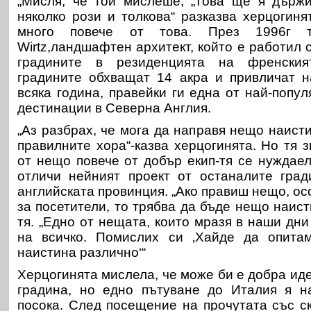
„Мисля, че той мислеше, „Това ще я държи
няколко рози и толкова“ разказва херцогиня
много повече от това. През 1996г 
Wirtz,ландшафтен архитект, който е работил
градините в резиденцията на френския
градините обхващат 14 акра и привличат н
всяка година, правейки ги една от най-попу
дестинации в Северна Англия.
„Аз разбрах, че мога да направя нещо наист
правилните хора“-казва херцогинята. Но тя 
от нещо повече от добър екип-тя се нуждаел
отличи нейният проект от останалите град
английската провинция. „Ако правиш нещо, ос
за посетители, то трябва да бъде нещо наист
тя. „Едно от нещата, които мразя в наши дн
на всичко. Помислих си ‚Хайде да опита
наистина различно‘“
Херцогинята мислела, че може би е добра ид
градина, но едно пътуване до Италия я н
посока. След посещение на прочутата със с