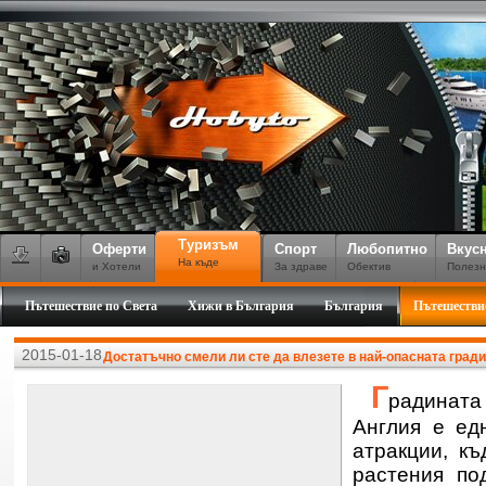
Туризъм
Оферти
Спорт
Любопитно
Вкус
На къде
и Хотели
За здраве
Обектив
Полезн
Пътешествие по Света
Хижи в България
България
Пътешестви
2015-01-18
Достатъчно смели ли сте да влезете в най-опасната гради
Г
радината
Англия е ед
атракции, къ
растения по