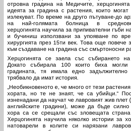
отровна градина на Медичите, херцогинята
идеята за градина с растения, които могат
излекуват. По време на друго пътуване-до а
на най-голямата болница в среднов
херцогинята научила за припивателни гъби н
и бучиниш използвани за упояване по вр
хирургията през 15ти век. Това още повече 
към създаване на градина със смъртоносни р
Херцогинята се заела със събирането на
Докато събирала 100 които биха могли
градината, тя имала едно задължително 
трябвало да имат история.
„Необикновеното е, че много от тези растения
хората, но те не знаят, че са убийци.“ По
изненадани да научат че лавровият жив плет 
английските градини), може да бъде силно
хора са се срещали със зловещата страна 
Херцогинята научила няколко истории за хо
натоварели в колите си нарязани лавров