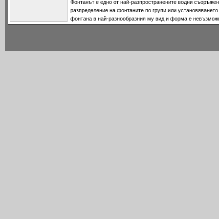
Фонтанът е едно от най-разпространените водни съоръжен
разпределение на фонтаните по групи или установяването
фонтана в най-разнообразния му вид и форма е невъзмож