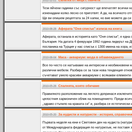
Салатка от яйца с паячета
2012-12-21
Тези яйчени гадинки със сигурност ще впечатлят всички н
изненадани колко лесно се приготвят. А да, на всичкото от
Ще ви опишем рецептата за 24 хапки, но вие можете да си 
Аферата "Оня списък" излиза на книга
2010-06-28
Аферата, останала в историята като "Оня списък", е една 
България. На датата 4 февруари 1992 година лидерът на 
посланика на Турция у нас списък с 1300 имена на хора, и
Маса - аквариум: мода в обзавеждането
2010-06-04
Все по-често се натъкваме на интересни и необикновени 
различни мебели. Разбира се за тази нова тенденция отнов
съчетават умело красиви аквариуми с всякакви елементи 
Спалнята, която обичаме
2010-05-26
Правилното разположение на леглото допринася изключите
цялостния хармоничен облик на помещението. Преди всичк
„здраво стъпило на краката си” и, разбира се естетически
За нудисти и натуристи - история, справочн
2010-05-20
Първата неделя на юни е Световен ден на нудиста (натури
от Международната федерация по натуризъм, не поставя з