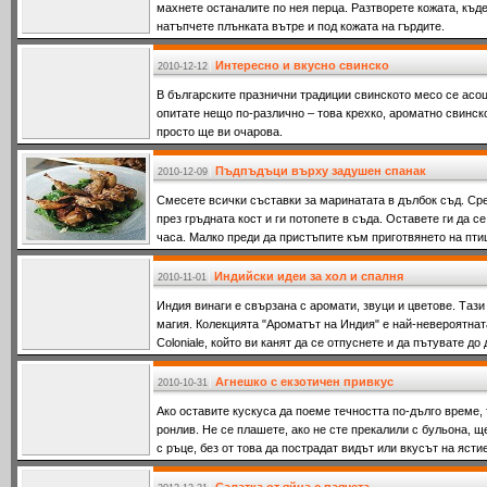
махнете останалите по нея перца. Разтворете кожата, къде
натъпчете плънката вътре и под кожата на гърдите.
Интересно и вкусно свинско
2010-12-12
В българските празнични традиции свинското месо се асоц
опитате нещо по-различно – това крехко, ароматно свинск
просто ще ви очарова.
Пъдпъдъци върху задушен спанак
2010-12-09
Смесете всички съставки за маринатата в дълбок съд. Ср
през гръдната кост и ги потопете в съда. Оставете ги да с
часа. Малко преди да пристъпите към приготвянето на птиц
Индийски идеи за хол и спалня
2010-11-01
Индия винаги е свързана с аромати, звуци и цветове. Тази
магия. Колекцията "Ароматът на Индия" е най-невероятнат
Coloniale, който ви канят да се отпуснете и да пътувате до
Агнешко с екзотичен привкус
2010-10-31
Ако оставите кускуса да поеме течността по-дълго време, 
ронлив. Не се плашете, ако не сте прекалили с бульона, щ
с ръце, без от това да пострадат видът или вкусът на ясти