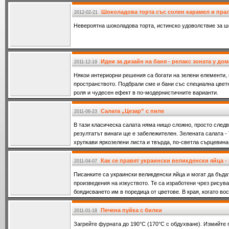
Шоколадова торта със солен карамел и пра
2012-02-21
Невероятна шоколадова торта, истинско удоволствие за 
Идеи за дизайн на баня - релакс зоната у дом
2011-12-19
Някои интериорни решения са богати на зелени елементи, 
пространството. Подбрали сме и бани със специална цвет
роля и чудесен ефект в по-модернистичните варианти.
Салата „Цезар” с пиле
2011-06-23
В тази класическа салата няма нищо сложно, просто след
резултатът винаги ще е забележителен. Зелената салата - 
хрупкави яркозелени листа и твърда, по-светла сърцевина
марули.
Как се правят украински великденски яйца 
2011-04-07
Писанките са украински великденски яйца и могат да бъда
произведения на изкуството. Те са изработени чрез рисув
боядисването им в поредица от цветове. В края, когато вос
изключителните моде
Печена пуйка с билки
2011-01-18
Загрейте фурната до 190°С (170°С с обдухване). Измийте 