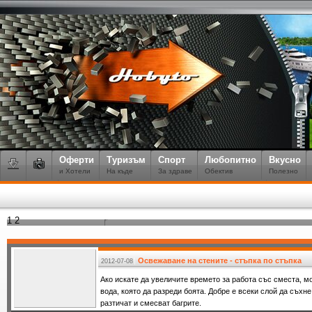
Оферти
Туризъм
Спорт
Любопитно
Вкусно
и Хотели
На къде
За здраве
Обектив
Полезно
1
2
Освежаване на стените - стъпка по стъпка
2012-07-08
Ако искате да увеличите времето за работа със сместа, м
вода, която да разреди боята. Добре е всеки слой да съхне 
разтичат и смесват багрите.