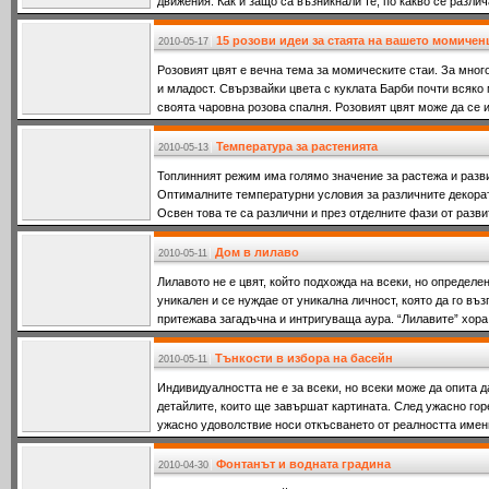
движения. Как и защо са възникнали те, по какво се разли
15 розови идеи за стаята на вашето момичен
2010-05-17
Розовият цвят е вечна тема за момическите стаи. За мног
и младост. Свързвайки цвета с куклата Барби почти всяко
своята чаровна розова спалня. Розовият цвят може да се и
традиционните с
Температура за растенията
2010-05-13
Топлинният режим има голямо значение за растежа и разви
Оптималните температурни условия за различните декорат
Освен това те са различни и през отделните фази от разви
Дом в лилаво
2010-05-11
Лилавото не е цвят, който подхожда на всеки, но определе
уникален и се нуждае от уникална личност, която да го въ
притежава загадъчна и интригуваща аура. “Лилавите” хора
Тънкости в избора на басейн
2010-05-11
Индивидуалността не е за всеки, но всеки може да опита 
детайлите, които ще завършат картината. След ужасно гор
ужасно удоволствие носи откъсването от реалността имен
Фонтанът и водната градина
2010-04-30