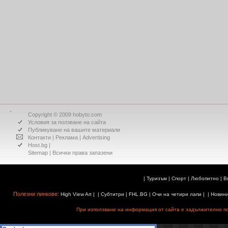
Copyright © 2009 hobyto.com
Условия за ползване на сайта
Публикуване на вашите материали
Контакти
|
Реклама
|
Advertising
Host.bg
|
Sitemap
| Всички права запазени
|
Туризъм
|
Спорт
|
Любопитно
|
В
Полезни линкове:
High View Art
| |
Субтитри
|
FHL.BG
|
Очи на четири лапи
| |
Новин
При използване на информация от сайта е задължително поз