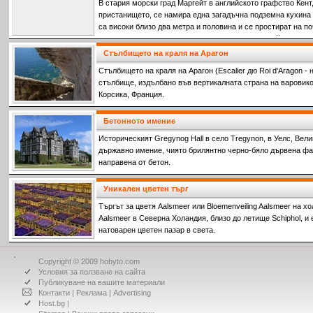
В стария морски град Маргейт в английското графство Кент,
пристанището, се намира една загадъчна подземна кухина 
са високи близо два метра и половина и се простират на п
повърхността, която изглежда като типичен английски ква
градини. Кой ги е прокопал и с каква цел – това все още е
Стълбището на краля на Арагон
е изкуството, с което са украсени стените и тавана на таз
Стълбището на краля на Арагон (Escalier дю Roi d'Aragon -
стълбище, издълбано във вертикалната страна на варовик
Корсика, Франция.
Бетонното имение
Историческият Gregynog Hall в село Tregynon, в Уелс, Вел
държавно имение, чиято брилянтно черно-бяло дървена фа
направена от бетон.
Уникален цветен търг
Търгът за цветя Aalsmeer или Bloemenveiling Aalsmeer на х
Aalsmeer в Северна Холандия, близо до летище Schiphol, и 
натоварен цветен пазар в света.
Copyright © 2009 hobyto.com
Условия за ползване на сайта
Публикуване на вашите материали
Контакти
|
Реклама
|
Advertising
Host.bg
|