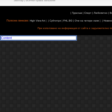
Sitemap
| Всички права запазени
|
Туризъм
|
Спорт
|
Любопитно
|
В
Полезни линкове:
High View Art
| |
Субтитри
|
FHL.BG
|
Очи на четири лапи
| |
Новин
При използване на информация от сайта е задължително поз
Content