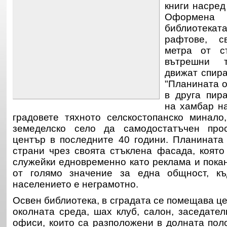
книги насред
Оформена 
библиотекат
рафтове, с
метра от с
вътрешни 
движат спира
"Планината о
в друга пир
на хамбар н
градовете тяхното селскостопанско минало
земеделско село да самодостатъчен прос
център в последните 40 години. Планината
страни чрез своята стъклена фасада, която
служейки едновременно като реклама и покан
от голямо значение за една общност, к
населението е неграмотно.
Освен библиотека, в сградата се помещава ц
околната среда, шах клуб, салон, заседател
офиси, които са разположени в долната пол