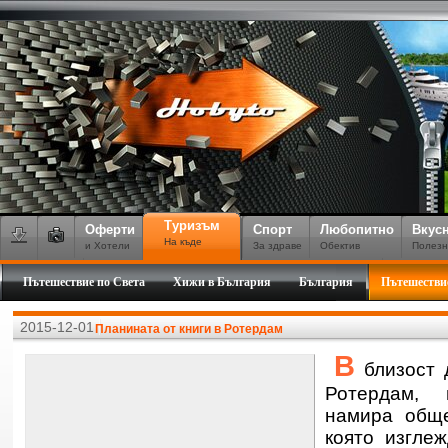
Туризъм
Оферти
Спорт
Любопитно
Вкус
На къде
и Хотели
За здраве
Обектив
Полезн
Пътешествие по Света
Хижи в България
България
Пътешестви
2015-12-01
Планината от книги в Ротердам
В
близост 
Ротердам, 
намира обще
която изгле