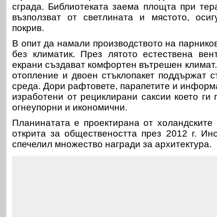
сграда. Библиотеката заема площта при тера
възползват от светлината и мястото, осиг
покрив.
В опит да намали производството на парников
без климатик. През лятото естествена вен
екрани създават комфортен вътрешен климат.
отопление и двоен стъклопакет поддържат 
среда. Дори рафтовете, парапетите и информ
изработени от рециклирани саксии което ги
огнеупорни и икономични.
Планинатата е проектирана от холандските
открита за обществеността през 2012 г. Ин
спечелил множество награди за архитектура.