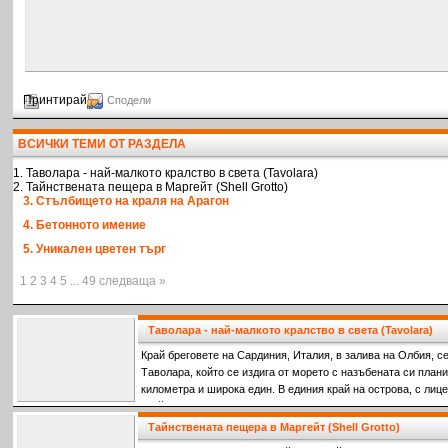
Принтирай
Сподели
ВСИЧКИ ТЕМИ ОТ РАЗДЕЛА
1. Таволара - най-малкото кралство в света (Tavolara)
2. Тайнствената пещера в Маргейт (Shell Grotto)
3. Стълбището на краля на Арагон
4. Бетонното имение
5. Уникален цветен търг
1 2 3 4 5 ... 49 следваща »
Таволара - най-малкото кралство в света (Tavolara)
Край бреговете на Сардиния, Италия, в залива на Олбия, с
Tаволара, който се издига от морето с назъбената си плани
километра и широка един. В единия край на острова, с лиц
крайбрежие, планинските склонове се спускат надолу, за д
дълъг, пясъчен плаж. Той е единствената обитаема част на
Тайнствената пещера в Маргейт (Shell Grotto)
наследниците на Джузепе Бертолеоне са живели през после