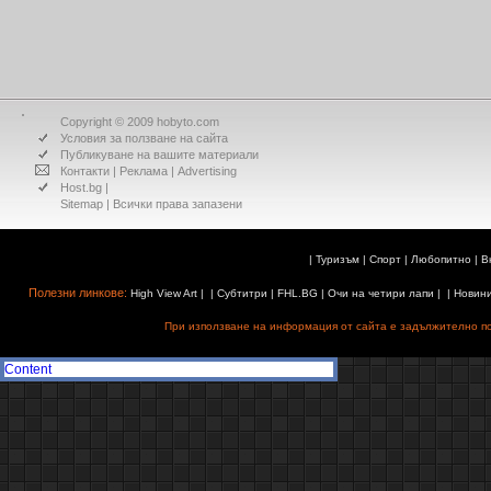
Copyright © 2009 hobyto.com
Условия за ползване на сайта
Публикуване на вашите материали
Контакти
|
Реклама
|
Advertising
Host.bg
|
Sitemap
| Всички права запазени
|
Туризъм
|
Спорт
|
Любопитно
|
В
Полезни линкове:
High View Art
| |
Субтитри
|
FHL.BG
|
Очи на четири лапи
| |
Новин
При използване на информация от сайта е задължително поз
Content