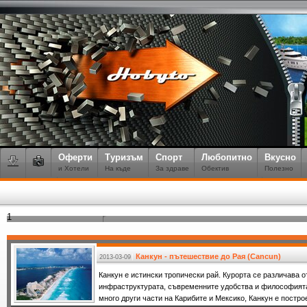
Оферти
Туризъм
Спорт
Любопитно
Вкусно
и Хотели
На къде
За здраве
Обектив
Полезно
1
Канкун - пътешествие до Рая (Cancun)
2013-03-09
Канкун е истински тропически рай. Курорта се различава о
инфраструктурата, съвременните удобства и философията
много други части на Карибите и Мексико, Канкун е постр