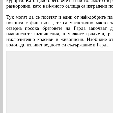
курорти. Като цяло бреговете на най-голямото езер
разнородни, като най-много селища са изградени п
Тук могат да се посетят и едни от най-добрите п
покрити с фин пясък, те са магнетично място з
северна посока бреговете на Гарда започват 
планинските възвишения, а малките градчета, р
изключително красиви и живописни.
Изобилие от
водопади изливат водното си съдържание в Гарда.