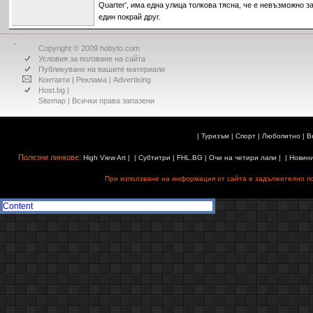
Quarter', има една улица толкова тясна, че е невъзможно 
един покрай друг.
Copyright © 2009 hobyto.com
Условия за ползване на сайта
Публикуване на вашите материали
Контакти
|
Реклама
|
Advertising
Host.bg
|
Sitemap
| Всички права запазени
|
Туризъм
|
Спорт
|
Любопитно
|
В
Полезни линкове:
High View Art
| |
Субтитри
|
FHL.BG
|
Очи на четири лапи
| |
Новин
При използване на информация от сайта е задължително поз
Content