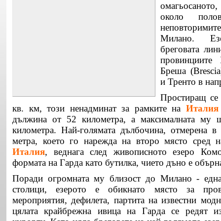
омагьосаното,
около поло
неповторимит
Милано. Ез
бреговата лин
провинциите 
Бреша (Bresci
и Тренто в нап
Простиращ се
кв. км, този ненадминат за рамките на
Италия
дължина от 52 километра, а максималната му 
километра. Най-голямата дълбочина, отмерена в
метра, което го нарежда на второ място сред н
Италия
, веднага след живописното езеро Ком
формата на Гарда като бутилка, чието дъно е обърн
Поради огромната му близост до Милано - една
столици, езерото е обикнато място за про
мероприятия, дефилета, партита на известни модн
цялата крайбрежна ивица на Гарда се редят и