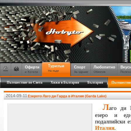
Туризъм
Оферти
Спорт
Любопитно
Вкус
На къде
и Хотели
За здраве
Обектив
Полезн
Пътешествие по Света
Хижи в България
България
Пътешестви
2014-09-11
Езерото Лаго ди Гарда в Италия (Garda Lake)
Л
аго ди 
езеро и едн
подалпийски е
Италия
. Н