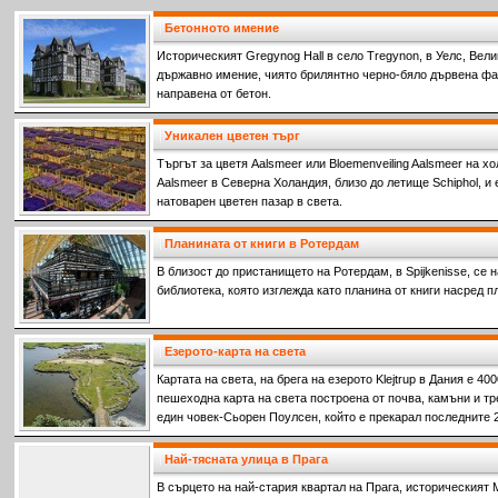
Бетонното имение
Историческият Gregynog Hall в село Tregynon, в Уелс, Вел
държавно имение, чиято брилянтно черно-бяло дървена фа
направена от бетон.
Уникален цветен търг
Търгът за цветя Aalsmeer или Bloemenveiling Aalsmeer на х
Aalsmeer в Северна Холандия, близо до летище Schiphol, и 
натоварен цветен пазар в света.
Планината от книги в Ротердам
В близост до пристанището на Ротердам, в Spijkenisse, се
библиотека, която изглежда като планина от книги насред п
Езерото-карта на света
Картата на света, на брега на езерото Klejtrup в Дания е 4
пешеходна карта на света построена от почва, камъни и тр
един човек-Сьорен Поулсен, който е прекарал последните 25
го построи.
Най-тясната улица в Прага
В сърцето на най-стария квартал на Прага, историческият Ма