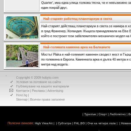
Quarter', има една улица толкова тясна, че е невъзможно 
един покрай друг.
Най-старият работещ планетариум в света
Най-старият действащ планетариум в света се намира в х
в град Франекер, Холандия. Къщата принадлежала на Eise Ei
който е построил този забележителен механичен модел на
Най-голямата каменна арка на Балканите
Мостът Plaka е най-големият каменен сводест мост в Гърци
по големина в Европа. Каменната арка е дълга 40 метра и 
метра над водата.
Copyright © 2009 hobyto.com
Условия за ползване на сайта
Публикуване на вашите материали
Контакти
|
Реклама
|
Advertising
Host.bg
|
Sitemap
| Всички права запазени
|
Туризъм
|
Спорт
|
Любопитно
|
В
Полезни линкове:
High View Art
| |
Субтитри
|
FHL.BG
|
Очи на четири лапи
| |
Новин