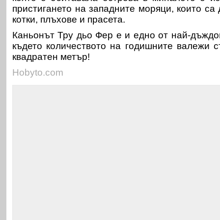
пристигането на западните моряци, които са
котки, плъхове и прасета.
Каньонът Тру дьо Фер е и едно от най-дъждо
където количеството на годишните валежи с
квадратен метър!
Hobyto.com