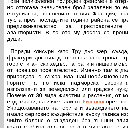
Този великолепен природен феномен е открит
но оттогава значителен брой запалени по е
ентусиасти, по-специално във Франция, пр
тук, а през последните години района се п
предизвикателство за пристрастенит
авантюристи. В лоното му досега са прони
души.
Поради клисури като Тру дьо Фер, създа
фрактури, достъпа до центъра на острова е т
гори с гигантски хедър, папрати и лишеи в съ
от човешко посегателство. Именно там в д
природата е съхранила най-необикновени
Горите на по-ниска надморска височин
използвани за земеделски или градски нуж
Повече от 30 вида животни и растения, от к
ендемични, са изчезнали от
Реюнион
през пос
Унищожаването на горите и въвеждането на
имало сериозно въздействие върху такива из
чийто баланс е създаден без външни влия
която е обитавала острова в миналото е и