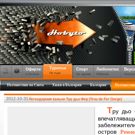
Туризъм
Оферти
Спорт
Любопитно
Вкус
На къде
и Хотели
За здраве
Обектив
Полезн
Пътешествие по Света
Хижи в България
България
Пътешестви
2012-10-31
Легендарния каньон Тру дьо Фер (Trou de Fer Gorge)
Т
ру дьо 
впечатляващ
забележител
остров
Реюн