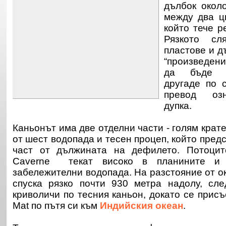
дълбок окол
между два ц
който тече р
Рязкото сл
пластове и д
“произведен
да бъде с
другаде по 
превод оз
дупка.
Каньонът има две отделни части - голям крате
от шест водопада и тесен процеп, който пред
част от дължината на дефилето. Потоцит
Caverne текат високо в планините и о
забележителни водопада. На разстояние от ок
спуска рязко почти 930 метра надолу, сле
криволичи по тесния каньон, докато се присъ
Mаt по пътя си към
Индийския океан
.