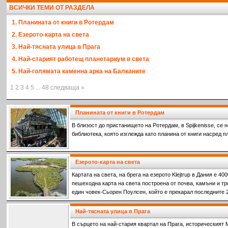
ВСИЧКИ ТЕМИ ОТ РАЗДЕЛА
1. Планината от книги в Ротердам
2. Езерото-карта на света
3. Най-тясната улица в Прага
4. Най-старият работещ планетариум в света
5. Най-голямата каменна арка на Балканите
1 2 3 4 5 ... 48 следваща »
Планината от книги в Ротердам
В близост до пристанището на Ротердам, в Spijkenisse, се
библиотека, която изглежда като планина от книги насред п
Езерото-карта на света
Картата на света, на брега на езерото Klejtrup в Дания е 4
пешеходна карта на света построена от почва, камъни и тр
един човек-Сьорен Поулсен, който е прекарал последните 25
го построи.
Най-тясната улица в Прага
В сърцето на най-стария квартал на Прага, историческият Ма