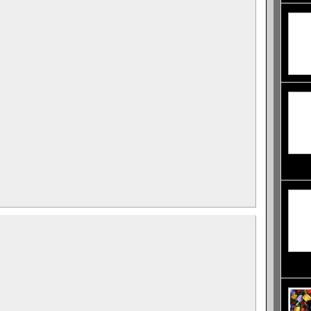
Дикап
пукнат