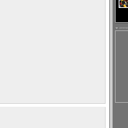
трябва
се сна
рекла