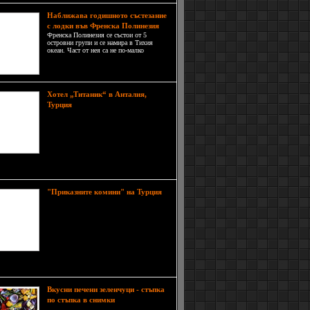
Наближава годишното състезание
с лодки във Френска Полинезия
Френска Полинезия се състои от 5
островни групи и се намира в Тихия
океан. Част от нея са не по-малко
известните Бора Бора и Таити. Тя е
истински рай за хората, които търсят
спокойствие и обичат да се наслаждават
на красотата на морските брегове и води.
Хотел „Титаник“ в Анталия,
Турският хотел Titanic
Турция
Beach Lara е реплика на
легендарния кораб Титаник. Той
има 550 стаи, три басейна, турски
бани и палуба, на която гостите
могат да се снимат като Леонардо
рио и Кейт Уинслет
"Приказните комини" на Турция
Това тайнствено кътче в Турция,
облечено в смразяваща красота и
потайност, е една от основните
атракции на страната и се посещава
от хиляди туристи. Величествените
върхове са осеяни с големи
ини и изглеждат като обитавани от духове.
Вкусни печени зеленчуци - стъпка
Ето ви едно
по стъпка в снимки