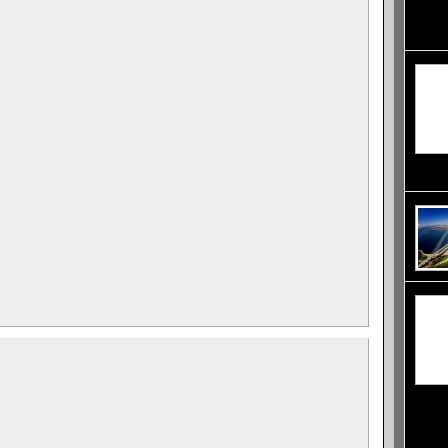
помощт
означа
се про
минали
разпол
драмат
гледка