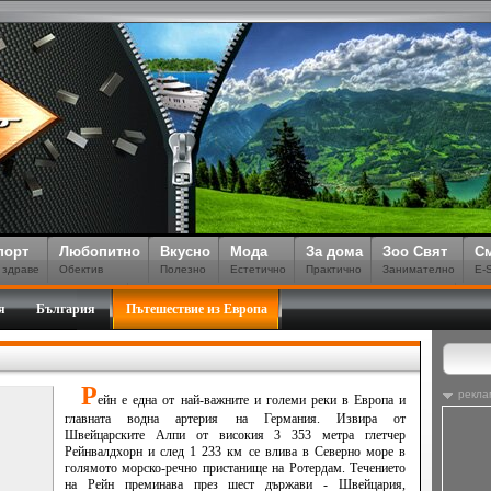
порт
Любопитно
Вкусно
Мода
За дома
Зоо Свят
С
 здраве
Обектив
Полезно
Естетично
Практично
Занимателно
E-
я
България
Пътешествие из Европа
Р
рекла
ейн е една от най-важните и големи реки в Европа и
главната водна артерия на Германия. Извира от
Швейцарските Алпи от високия 3 353 метра глетчер
Рейнвалдхорн и след 1 233 км се влива в Северно море в
голямото морско-речно пристанище на Ротердам. Течението
на Рейн преминава през шест държави - Швейцария,