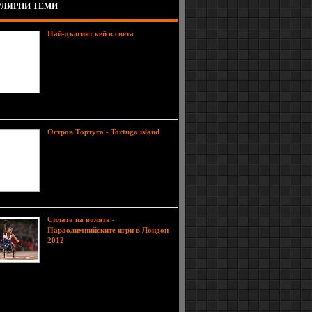
ЛЯРНИ ТЕМИ
Най-дългият кей в света
Пристанищния град Прогресо, в
мексиканския щат Юкатан, се
слави с най-дългият кей в света.
Изграден с армиран бетон, той се
врязва в Мексиканският залив, на
разстояние от 6,5 км и прилича
 на мост към някаква далечна земя.
Остров Тортуга - Tortuga island
Тортуга е остров в Карибско море,
част от държавата Хаити,
разположен на северозапад от
остров Хаити. Населението му е
наброявало 22 080 през 1982 и има
площ от 180 км².
Силата на волята -
Параолимпийските игри в Лондон
Параолимпийските игри са
2012
спортно събитие за атлети с
двигателни, сетивни и
ктуални увреждания. Те се провеждат на всеки
 години след Олимпийските игри и се
изират от Международния параолимпийски
т. Името 'Параолимпийски' е образувано с