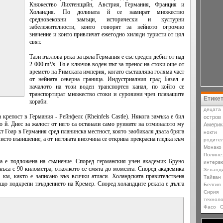
Княжество Лихтенщайн, Австрия, Германия, Франция и
Холандия. По долината й се намират множество
средновековни замъци, исторически и културни
забележителности, които говорят за нейното огромно
значение и които привличат ежегодно хиляди туристи от цял
свят.
Тази възлова река за цяла Германия е със среден дебит от над
2 000 m³/s. Тя е ключов воден път за пренос на стоки още от
времето на Римската империя, когато съставлява голяма част
от нейната северна граница. Индустриалния град Базел е
началото на този воден транспортен канал, по който се
транспортират множество стоки и суровини чрез плаващите
Етике
кораби.
децата
 крепост в Германия - Рейнфелс (Rheinfels Castle). Някога замъка е бил
остров
 й. Днес за жалост от него са останали само руините на отминалото му
Америк
т Гоар в Германия сред планинска местност, която заобикаля двата бряга
нокти
исто въвишение, а от неговата височина се открива прекрасна гледка към
родите
Монако
Полине
та е подложена на съмнение. Според германския учен академик Бруно
интерв
къса с 90 километра, отколкото се смята до момента. Според академика
Зеланд
 км, както е записано във всички атласи. Холандската правителствена
Тайван
също подкрепи твърдението на Кремер. Според холандците реката е дълга
Белгия
Сирия
техноло
Фасо
О