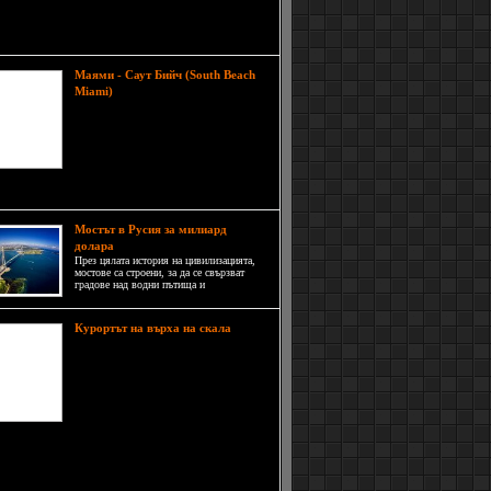
а на гръцкия предлог 'παρά', който в превод
ва 'до, заедно с' и се има предвид, че събитието
вежда паралелно на Олимпийските игри.
Маями - Саут Бийч (South Beach
Саут Бийч в Маями е
Miami)
плажна ивица в южната част на
Маями във Флорида, разположена
около 23-та улица. Това е най-
ниската част на целия бряг тук,
като е застроена в началото на
я век в красивия архитектурен стил арт деко.
Мостът в Русия за милиард
долара
През цялата история на цивилизацията,
мостове са строени, за да се свързват
градове над водни пътища и
неблагоприятни терени, така че
търговията и империите да могат да
процъфтяват.
Курортът на върха на скала
Курортът Alila Jabal Akhdar се
намира в сърцето на Jabal Akhdar,
на повече от 2000м надморска
височина, усамотен в планинската
верига на Оман, Al Hajar, на около
150км от Мускат. Мястото е
ожено на върха на скала и се издига над
ично дефиле, заобиколено от невероятната
 на оманският пейзаж.