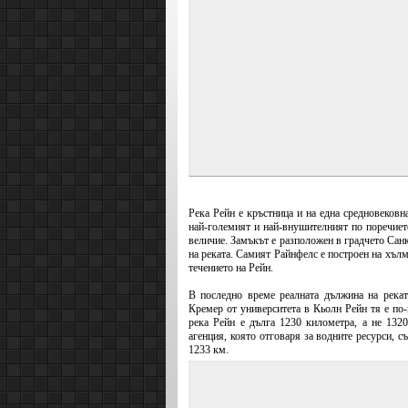
Река Рейн е кръстница и на една средновековна
най-големият и най-внушителният по поречието
величие. Замъкът е разположен в градчето Санк
на реката. Самият Райнфелс е построен на хълм
течението на Рейн.
В последно време реалната дължина на река
Кремер от университета в Кьолн Рейн тя е по-
река Рейн е дълга 1230 километра, а не 1320
агенция, която отговаря за водните ресурси, 
1233 км.