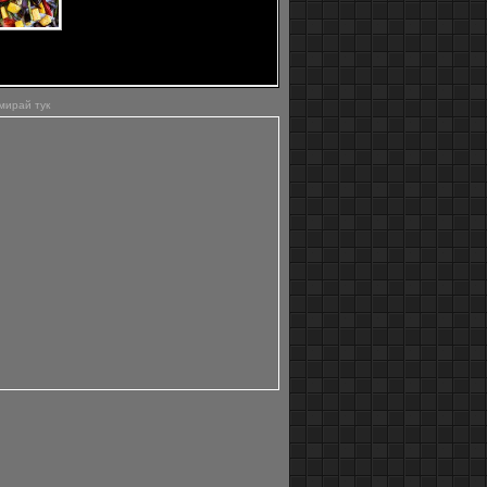
предложение за вкусни зеленчуци
и как да ги приготвите стъпка по
стъпка. Единственото, което
 да направите, е да си отделите половин час и да
бдите със следните продукти:
мирай тук