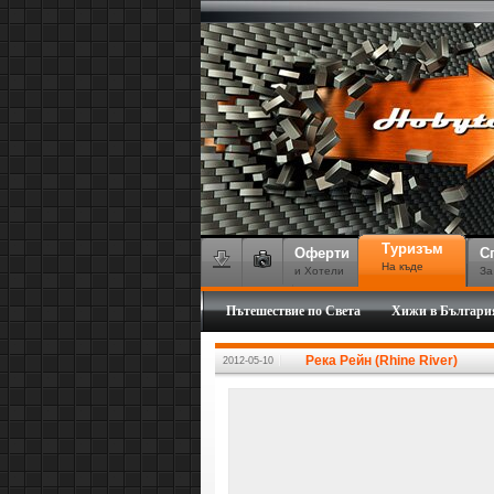
Туризъм
Оферти
С
На къде
и Хотели
За
Пътешествие по Света
Хижи в Българи
Река Рейн (Rhine River)
2012-05-10