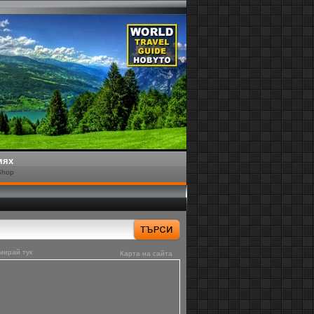
мях
Shop
мирай тук
Карта на сайта