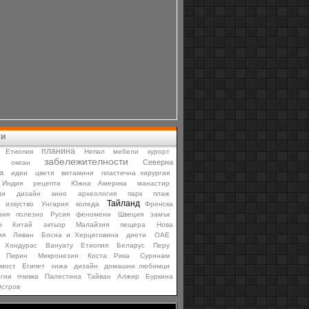
ти
планина
Етиопия
Непал
мебели
курорт
забележителности
Северна
океан
а
идеи
цветя
витамини
пластична хирургия
Индия
рецепти
Южна Америка
манастир
ли
дизайн
кино
археология
парк
плаж
Тайланд
изкуство
Унгария
коледа
Френска
зия
полезно
Русия
феномени
Швеция
замък
ю
Китай
актьор
Малайзия
пещера
Нова
ия
Ливан
Босна и Херцеговина
диети
ОАЕ
Хондурас
Вануату
Етиопия
Беларус
Перу
Пирин
Микронезия
Коста Рика
Суринам
мост
Египет
хижа
дизайн
домашни любимци
гии
пчивка
Палестина
Тайван
Алжир
Буркина
стров