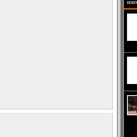
ПОПУ
повече
интеле
четири
орган
комите