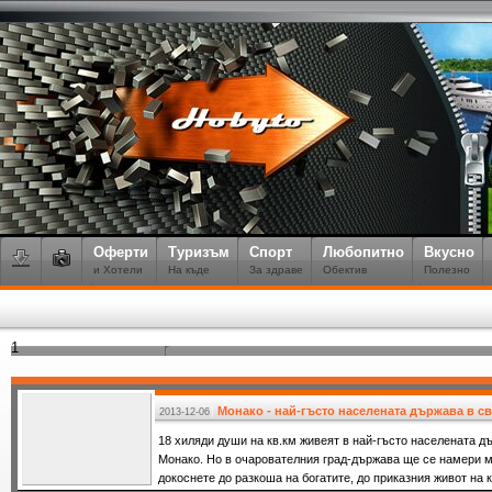
Оферти
Туризъм
Спорт
Любопитно
Вкусно
и Хотели
На къде
За здраве
Обектив
Полезно
1
Монако - най-гъсто населената държава в св
2013-12-06
18 хиляди души на кв.км живеят в най-гъсто населената д
Монако. Но в очарователния град-държава ще се намери мя
докоснете до разкоша на богатите, до приказния живот на 