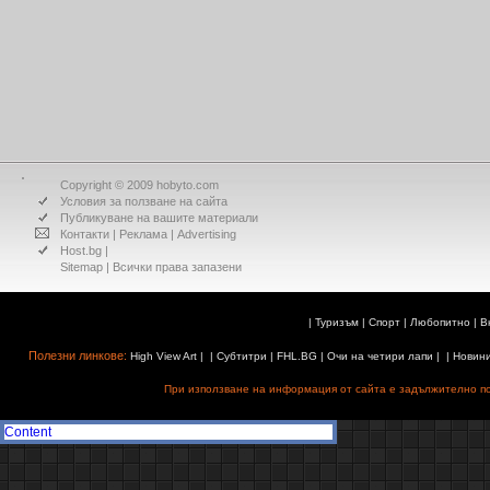
Copyright © 2009 hobyto.com
Условия за ползване на сайта
Публикуване на вашите материали
Контакти
|
Реклама
|
Advertising
Host.bg
|
Sitemap
| Всички права запазени
|
Туризъм
|
Спорт
|
Любопитно
|
В
Полезни линкове:
High View Art
| |
Субтитри
|
FHL.BG
|
Очи на четири лапи
| |
Новин
При използване на информация от сайта е задължително поз
Content