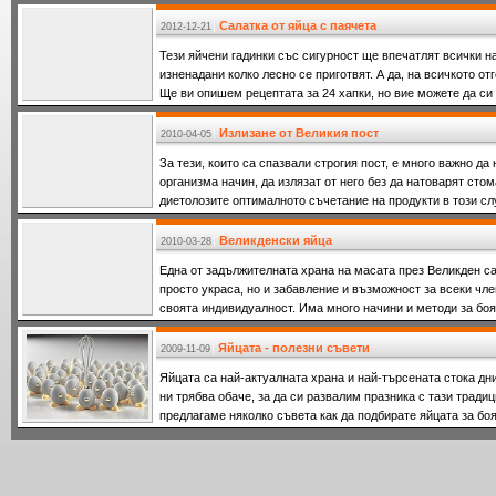
изключителните моде
Салатка от яйца с паячета
2012-12-21
Тези яйчени гадинки със сигурност ще впечатлят всички н
изненадани колко лесно се приготвят. А да, на всичкото от
Ще ви опишем рецептата за 24 хапки, но вие можете да си 
Излизане от Великия пост
2010-04-05
За тези, които са спазвали строгия пост, е много важно да
организма начин, да излязат от него без да натоварят стом
диетолозите оптималното съчетание на продукти в този сл
Великденски яйца
2010-03-28
Една от задължителната храна на масата през Великден са
просто украса, но и забавление и възможност за всеки чле
своята индивидуалност. Има много начини и методи за боя
Яйцата - полезни съвети
2009-11-09
Яйцата са най-актуалната храна и най-търсената стока дн
ни трябва обаче, за да си развалим празника с тази тради
предлагаме няколко съвета как да подбирате яйцата за бояд
да н