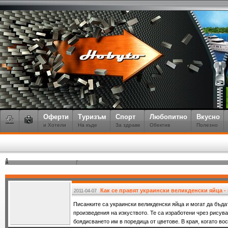
Оферти
Туризъм
Спорт
Любопитно
Вкусно
и Хотели
На къде
За здраве
Обектив
Полезно
1
Как се правят украински великденски яйца 
2011-04-07
Писанките са украински великденски яйца и могат да бъда
произведения на изкуството. Те са изработени чрез рисув
боядисването им в поредица от цветове. В края, когато вос