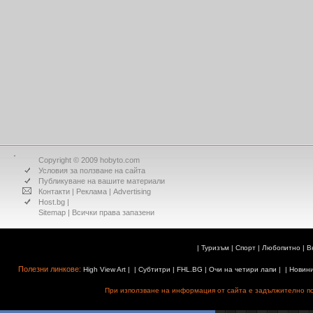
Copyright © 2009 hobyto.com
Условия за ползване на сайта
Публикуване на вашите материали
Контакти
|
Реклама
|
Advertising
Host.bg
|
Sitemap
| Всички права запазени
|
Туризъм
|
Спорт
|
Любопитно
|
В
Полезни линкове:
High View Art
| |
Субтитри
|
FHL.BG
|
Очи на четири лапи
| |
Новин
При използване на информация от сайта е задължително поз