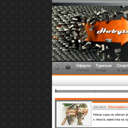
Оферти
Туризъм
Спорт
и Хотели
На къде
За здра
1
Пъстърва с 
2011-06-07
Някои хора не обичат р
с лекота замества на т