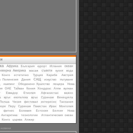
ти
ка
Африка
океан
България
курорт
Испания
еверна Америка
съвети
масаж
кухня
вода
Конго
естетично
Турция
Кариби
Австрия
САЩ
а Полинезия
Дания
изкуство
пътуване
д
къмпинг
Обединено Кралство
пещера
Нова
ия
ОАЕ
Тайван
Кения
Хондурас
Алпи
вулкан
у
Еквадор
Етиопия
Афганистан
важно
а
връх
екопътека
връх
Суринам
Венецуела
Полша
Чехия
фестивал
интересно
Танзания
море
Перу
Суринам
Пакистан
Иран
Монголия
фитнес
Боливия
Естония
Белгия
Нова
Антарктика
технологии
Атлантическия океан
Конго
църква
Алжир
 новини