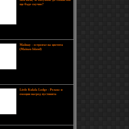
Въпреки че може
ще бъде скучно?
да ви е трудно да повярвате, но
Пакистан е една от най-
удивителните дестинации в света,
където можете да пътувате, ако
искате да се забавлявате. Тази
 осигурява многобройни възможности за
зъм, пешеходен туризъм, трекинг и много
Майнау - островът на цветята
В Германия
(Mainau Island)
наричат Майнау „острова на
цветята“. За други той си остава
най-запомнящ се с една от
палатите си, в която изумителни,
тропически пеперуди
пятствено кацат върху теб или се реят сред
чна растителност.
Little Kulala Lodge - Релакс и
Ако сте
емоции насред пустинята
от хората, който искат да се
наслядят на почивката си
максимално и да избягат от
мръсотията и шума на големите
градове, то Little Kulala Lodge е
ото място за вас.