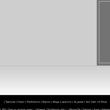
|
Туризъм
|
Спорт
|
Любопитно
|
Вкусно
|
Мода и красота
|
За дома
|
Зоо Свят
|
E-Shop
L.BG
|
Очи на четири лапи
| |
Новини
|
Pozitivnoto.info
| |
MnogoZle
|
Европа
|
Азия
|
Африк