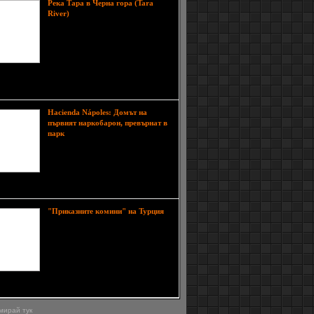
Река Тара в Черна гора (Tara
Каньонът на река Тара (на
River)
сръбски: Кањон реке Таре) или
Каньон Тара е просечен от река
Тара в едноименната планина Тара
в Черна гора. Част е от
Национален парк „Дурмитор“,
н в Списъка на световното културно и
дно наследство на ЮНЕСКО.
Hacienda Nápoles: Домът на
първият наркобарон, превърнат в
На около 180 км югоизточно
парк
от Меделин е разположен град
Puerto Triunfo. Тук прословутият
колумбийски наркобарон Пабло
Ескобар придобил огромен
к земя през 1978 г., и построил луксозен имот
"Приказните комини" на Турция
Това тайнствено кътче в Турция,
облечено в смразяваща красота и
потайност, е една от основните
атракции на страната и се посещава
от хиляди туристи. Величествените
върхове са осеяни с големи
ини и изглеждат като обитавани от духове.
мирай тук