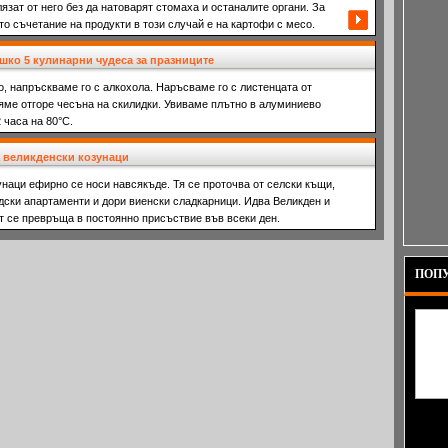
лязат от него без да натоварят стомаха и останалите органи. За
о съчетание на продукти в този случай е на картофи с месо.
шко 5 кулинарни чудеса за празниците
, напръскваме го с алкохола. Наръсваме го с листенцата от
яме отгоре чесъна на скилидки. Увиваме плътно в алуминиево
 часа на 80°С.
а великденски козунаци
наци ефирно се носи навсякъде. Тя се проточва от селски къщи,
дски апартаменти и дори виенски сладкарници. Идва Великден и
т се превръща в постоянно присъствие във всеки ден.
ПОПУ
море и
прости