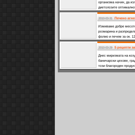
организма начин, да из
диетолозите оптималнот
Печено агне
2010-03-31
Измиваме добре месото
розмарина и разпредел
фолио и печем за ок. 12
5 рецепти з
2010-03-29
Днес миризмата на козу
баничарски цехове, гра
този благороден продук