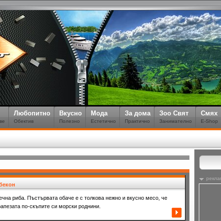
Любопитно
Вкусно
Мода
За дома
Зоо Свят
Смях
ве
Обектив
Полезно
Естетично
Практично
Занимателно
E-Shop
рекла
бекон
ечна риба. Пъстървата обаче е с толкова нежно и вкусно месо, че
рапезата по-скъпите си морски роднини.