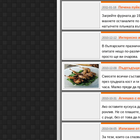
Печена пуйк
2011-01-18
Загрейте фурната до 19
махнете останалите по 
натъпчете плънката вът
Интересно и
2010-12-12
В българските празничн
опитате нещо по-различ
просто ще ви очарова.
Пъдпъдъци 
2010-12-09
Смесете всички състав
през гръдната кост и ги
часа. Малко преди да п
Агнешко с е
2010-10-31
Ако оставите кускуса д
ронлив. Не се плашете,
с ръце, без от това да 
Излизане от
2010-04-05
За тези, които са спаз