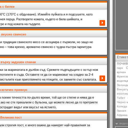
а с билки
0°С (170°С с обдухване). Измийте пуйката и я подсушете, като
нея перца. Разтворете кожата, където е била шийката, и
ре и под кожата на гърдите.
 вкусно свинско
и традиции свинското месо се асоциира с пържоли, но защо не
но – това крехко, ароматно свинско с чудна пъстра гарнитура
Етике
върху задушен спанак
почив
С
парк
ки за маринатата в дълбок съд. Срежете пъдпъдъците с остър нож
вулкан
 потопете в съда. Оставете ги да се мариноват на хладно за 2-4
Френск
ристъпите към приготвянето на птиците, се заемете със салатата.
водопа
Зеланд
Вануат
кзотичен привкус
екзотик
а поеме течността по-дълго време, той ще се стегне и няма да е
Тибет
 ако не сте прекалили с бульона, ще можете лесно да го претриете
Черно 
Коледа
пострадат видът или вкусът на ястието.
Гвинея
Африка
 Великия пост
видео
вали строгия пост, е много важно да намерят най-правилния за