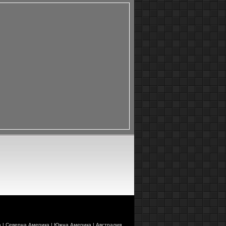
а
|
Северна Америка
|
Южна Америка
|
Австралия