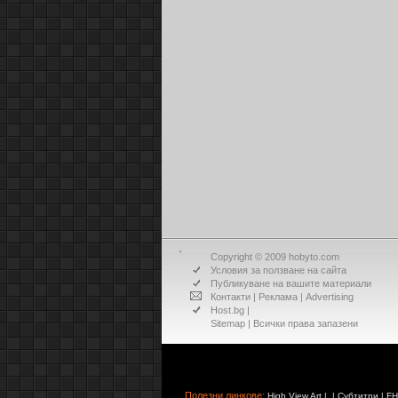
Copyright © 2009 hobyto.com
Условия за ползване на сайта
Публикуване на вашите материали
Контакти
|
Реклама
|
Advertising
Host.bg
|
Sitemap
| Всички права запазени
Полезни линкове:
High View Art
| |
Субтитри
|
FH