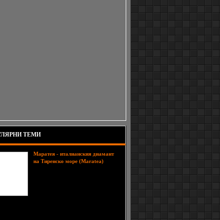
ЛЯРНИ ТЕМИ
Маратея - италианския диамант
Далеч
на Тиренско море (Maratea)
от шумните и оживени
индустриални градове на Северна
Италия, на тясна ивица по
протежение на залива Поликастро,
между синьото и невероятно чисто
 покритите с гъсти зелени гори планини се
ра перлата на Тиренския бряг - Маратея.