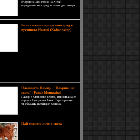
Вътрешна Монголия на Китай
определено не е предпочитана дестинация
за почивка. През зимата температурите са
изключително ниски с чести снежни бури,
а лятото носи горещо и сухо време, което
може да предизвика огромни пясъчни
бури.
Колманскоп - призрачния град в
пустинята Намиб (Kolmanskop)
Колманскоп е известен призрачен
град в южната част на Намибия, в
пустинята Намиб, на няколко
километра от крайбрежния град
Людериц и Атлантическия океан. В
ото малкия и процъфтяващ миньорски град,
 изоставен вследствиe на нестихващата битка
пясъците на пустинята, която е на път да си
града обратно там, откъдето е изникнал
длежи.
Планината Памир - "Покрива на
света" (Pamir Mountains)
Памир е планинска верига, извисяваща се
гордо в Централна Азия. Териториално
тя обхваща предимно части на
Таджикистан (Горнобадахшанска
автономна област) и Киргизстан, но се
простира и в Китай, Афганистан и
Пакистан. На персийски език Памир
означава &a
Най-
Най-скъпото куче в света
скъпото куче в света е червеният
тибетски мастиф, който наскоро бе
продаден за зашеметяващата цена