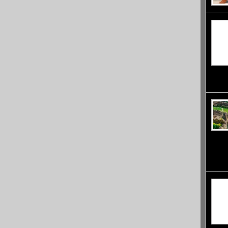
забеле
посеще
Индия 
Сгушен
крепос
Kumbh