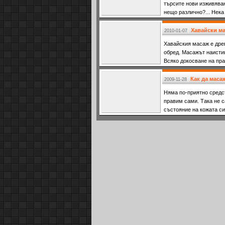
търсите нови изживяван
нещо различно?... Нека
предлагат на
Хавайски м
2010-01-07
Хавайския масаж е дре
обред. Масажът наистин
Всяко докосване на пра
на
Как да маса
2009-11-28
Няма по-приятно средст
правим сами. Така не с
състояние на кожата си
специалист.