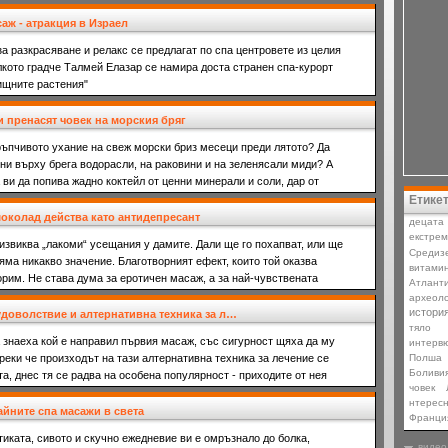
аж - атракция в Израел
за разкрасяване и релакс се предлагат по спа центровете из целия
алкото градче Талмей Елазар се намира доста странен спа-курорт
ищните растения"
 пренасят човек на морския бряг
ръпчивото ухание на свеж морски бриз месеци преди лятото? Да
ни върху брега водорасли, на раковини и на зеленясали миди? А
 ви да попива жадно коктейл от ценни минерали и соли, дар от
Етике
околад действа като антидепресант
децата
екстре
звиква „лакоми“ усещания у дамите. Дали ще го похапват, или ще
Средиз
няма никакво значение. Благотворният ефект, които той оказва
витами
орим. Не става дума за еротичен масаж, а за най-чувствената
Атлант
археоло
истори
удоволствие и алтернативна техника за л…
тяло
 знаеха кой е направил първия масаж, със сигурност щяха да му
интерв
реки че произходът на тази алтернативна техника за лечение се
Полша
Боливи
та, днес тя се радва на особена популярност - приходите от нея
човек
нтерес
йните спа масажи в света
Франци
тиката, сивото и скучно ежедневие ви е омръзнало до болка,
видео