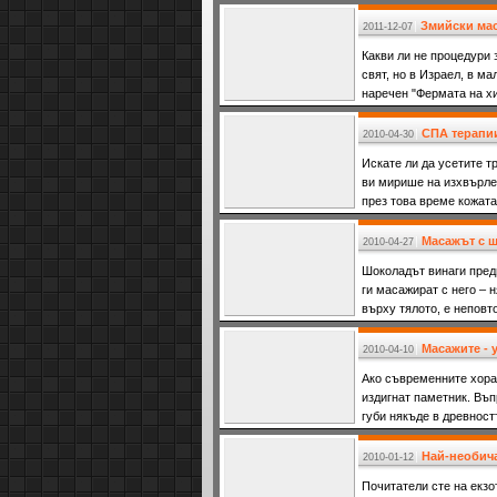
Змийски мас
2011-12-07
Какви ли не процедури 
свят, но в Израел, в м
наречен "Фермата на х
СПА терапии
2010-04-30
Искате ли да усетите т
ви мирише на изхвърле
през това време кожата
морето
Масажът с ш
2010-04-27
Шоколадът винаги преди
ги масажират с него – 
върху тялото, е неповт
проце
Масажите - 
2010-04-10
Ако съвременните хора
издигнат паметник. Въп
губи някъде в древност
сам
Най-необича
2010-01-12
Почитатели сте на екзо