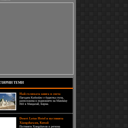
ЛЯРНИ ТЕМИ
Най-голямата книга в света
Пагодата Kuthodaw е будистка ступа,
разположена в подножието на Mandalay
Hill в Мандалай, Бирма.
Desert Lotus Hotel в пустинята
Xiangshawan, Китай
Пустинята Xiangshawan в региона