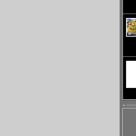
да пре
омагьо
продук
разнов
вегета
минали
рекла