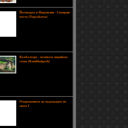
от 1.5 млн. щатски долара.
Йогякарта в Индонезия - Свещени
Йогякарта
места (Yogyakarta)
(Yogyakarta) е област в Индонезия,
която има богата културна и
религиозна история. Освен, че тук
могат да се видят уникални
религиозни паметници и
жителности, районът открива и възможност за
ние на красиви и разнородни плажове.
Кумбалгарх - великата индийска
Kрепостта
стена (Kumbhalgarh)
Кумбалгарх се намира се на 84 км
северно от Удайпур, в провинция
Раджастан, в западната част на
и втората най-важна крепост в района Мевар.
а между тринадесет планински върха,
тта е построена през 15 век от Maharana
a.
Очарованието на водопадите по
На земята съществуват
света I
десетки хиляди големи и малки
водопади. Да се определи кой е
най-красив, най-внишителен или
впечатляващ е непосилна задача,
тъй като дори и най-малкия може