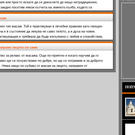
ия или просто искате да се докоснете до нещо нетрадиционно,
 заедно посетим някои кътчета на земното кълбо, където се
асаж
вен тип масаж. Той е практикуван в лечебни храмове като свещен
а е в състояние да лекува не само тялото, а и духа на човек.
ктикуващия е трябвало да бъде изпълнено с любов и спокойствие,
жираме лицето си сами
во за релакс от масажа. Още по-приятно е когато научим да го
амо ще се почувстваме по-добре, но ще се погрижим и за доброто
. Няма нищо по-хубаво от масаж на лицето, направен от
ПОПУ