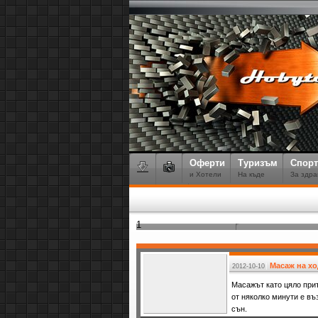
Оферти
Туризъм
Спорт
и Хотели
На къде
За здра
1
Масаж на хо
2012-10-10
Масажът като цяло при
от няколко минути е въ
сън.