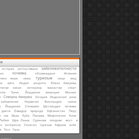
ти
забележителности
история
затлъстяване
почивка
мно
обзавеждане
Испания
туризъм
емно море
хижа
лице
мед
ни
авто
Индия
рецепти
Южна Америка
ически океан
интериор
манастир
спорт
гия
Тунис
Йордания
ваканция
Монако
я
Северна Америка
Унгария
Индонезия
река
забавление
Норвегия
Финландия
замък
ю
Йордания
Словакия
Шотландия
почивка
диети
Еквадор
природа
Афганистан
Перу
я
ски
Иран
Куба
Панама
Микронезия
Алпи
Либия
Шри Ланка
Суринам
плодове
мост
и
но
интересно
Сенегал
туризьм
Африка
хоби
я
Того
Гана
 новини