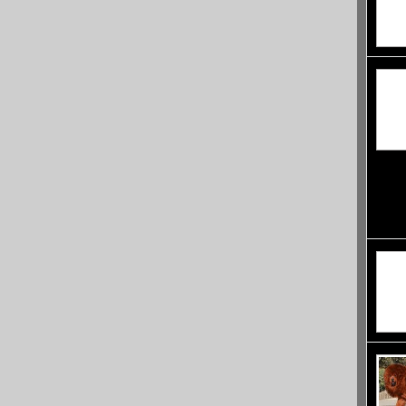
минал
днес е
срещу 
върне 
прина