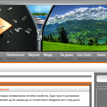
Любопитно
Вкусно
Мода
За дома
Зоо Свят
Смях
ве
Обектив
Полезно
Естетично
Практично
Занимателно
E-Shop
рекла
дилата
тежава необикновени лечебни свойства. Едно просто разтриване
зможно да ви накара да се почувствате ободрени като след дълъг