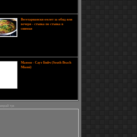
дставлява феерична приказка от пръски и да ви
са. В тази статия щ
Вегетариански омлет за обяд или
вечеря - стъпка по стъпка в
Едно от най-лесните ястия,
снимки
които човек може да приготви за
ограничено време и с ограничени
ти, е омлетът. Съществуват много негови
идности, включително и такива за
рианците.
Маями - Саут Бийч (South Beach
Саут Бийч в Маями е
Miami)
плажна ивица в южната част на
Маями във Флорида, разположена
около 23-та улица. Това е най-
ниската част на целия бряг тук,
като е застроена в началото на
я век в красивия архитектурен стил арт деко.
мирай тук