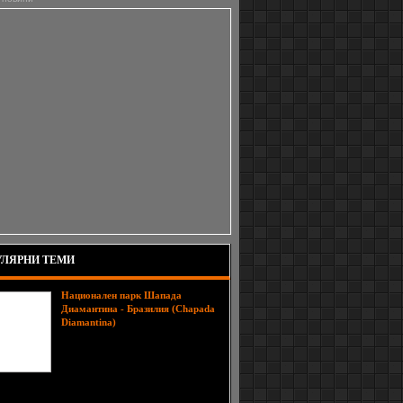
ЛЯРНИ ТЕМИ
Национален парк Шапада
Диамантина - Бразилия (Chapada
Множеството
Diamantina)
водопади, уникалните пещери с
подводни езера и реки, странните
скални образувания и още безброй
красиви пейзажи ще оставят много
печатления върху любителите на природата.