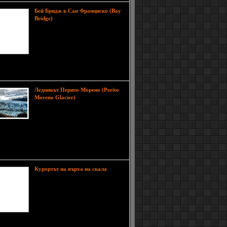
Бей Бридж в Сан Франциско (Bay
Мостът Бей Бридж (Bay
Bridge)
Bridge) известен още като Мостът
Сан Франциско - Оукланд, Мостът
на Залива или мост Джеймс.
„Слънчевия Джим“ Ролф Бридж (
„Sunny Jim” Rolph Bridge), е
икът на ембелематичния за Сан Франциско мост
 Гейт
Ледникът Перито Морено (Perito
Синия лед на
Moreno Glacier)
глетчъра Перито Морено,
разположен в южната част на
Андите, в аржентинската
ция Санта Крус, привлича хиляди туристи
година. Той е една от най-важните туристически
ии в Патагония, където има още близо 50
а. Въпреки
Курортът на върха на скала
Курортът Alila Jabal Akhdar се
намира в сърцето на Jabal Akhdar,
на повече от 2000м надморска
височина, усамотен в планинската
верига на Оман, Al Hajar, на около
150км от Мускат. Мястото е
ожено на върха на скала и се издига над