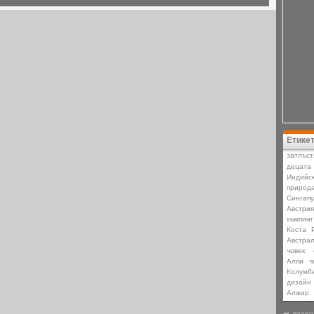
Етике
затлъст
децата
Индийс
природ
Сингапу
Австрия
къмпинг
Коста 
Aвстра
човек
Алпи
ч
Колумб
дизайн
Алжир
видео