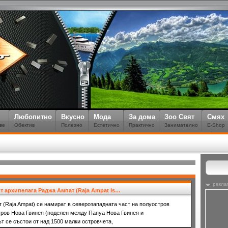
Любопитно
Вкусно
Мода
За дома
Зоо Свят
Смях
ве
Обектив
Полезно
Естетично
Практично
Занимателно
E-Shop
рекла
т архипелага Раджа Ампат (Raja Ampat Is…
 (Raja Ampat) се намират в северозападната част на полуостров
тров Нова Гвинея (поделен между Папуа Нова Гвинея и
т се състои от над 1500 малки островчета,