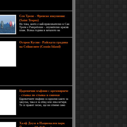
ично дефиле, заобиколено от невероятната
 на оманският пейзаж.
Сен Тропе - Френско изкушение
(Saint Tropez)
Но това, което е най-привлекателно в Сан
Тропе е Pampelonne – изумително красив
плаж. Всяка година в началото на
октомври в Сен Тропе се провежда
традиционната международна регата.
Остров Кусин - Райската градина
на Сейшелите (Cousin Island)
Островът е дом на стотици видове
морски птици. Морският живот
около острова е много красив,
регистрирани са повече от 1000
вида риби. Климатът е
аториален (морски). Средната годишна
атура е 26-28 градуса. Най-дъждовните месеци
ември и януари, а най-сухите са юни и юли.
Царевични мъфини с кремвиршче
- стъпка по стъпка в снимки
Царевичните мъфини са идеални както за
закуска, така и за обяд или лека вечеря.
Те се правят лесно, ще ви отнеме само
около половин час заедно с подготовката,
за да ги направите. Царевичните мъфини
не са обичайните, които сте свикнали да
похапвате.
Халф Доум в Национален парк