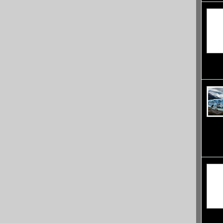
съперн
Голдън
провин
всяка 
атракц
ледник
разпол