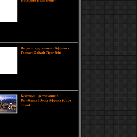
Една от
Йосемити (Half Dome)
най-познатите забележителности в
Национален парк Йосемити е
Халф Доум, гранитен купол
издигащ се на 1444 метра над
дъното на долината. През 1865 г.
rnia Geological Survey обявява върха за 'напълно
ъпен', но 10 години по-късно George G.
on го покорява.
Водното чудовище от Африка -
Голиат (Goliath Tiger fish)
Огромният тигров Голиат се смята
за една от най-страшните и опасни
сладководни риби. В света на
рибите убийци е на второ място
след пиранята. Въоръжена с набор
големи зъба, рибата е най-големият сладководен
тавител живеещ в Африка.
Кейптаун - дестинация в
Република Южна Африка (Cape
Това е едно от най-
Town)
красивите места на Земята. Кейп
Таун е вторият по население град в
Африка и най-големият в района. Разположен е
ожието на планината Тейбъл, която се бори за
в класацията на Новите седем чудеса на света.
я се вижда