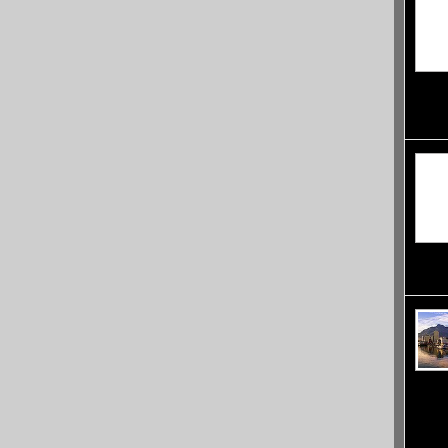
Califo
недост
Anders
от 32 
предс
Южна 
в подн
място 
Зад не