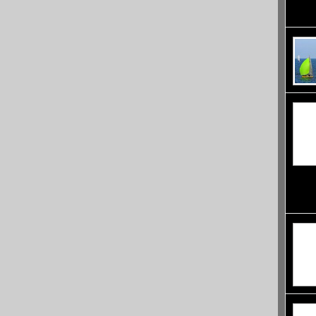
драмат
гледка
субекв
темпер
са дек