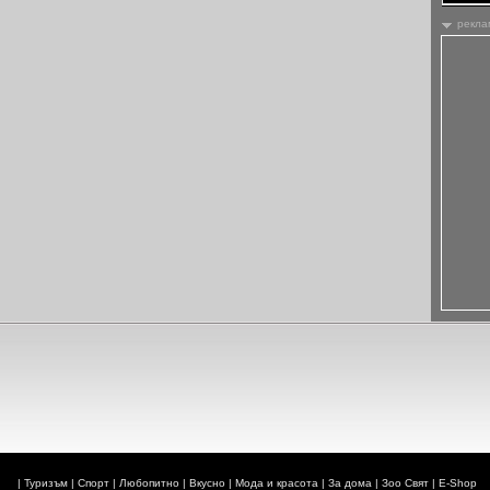
рекла
|
Туризъм
|
Спорт
|
Любопитно
|
Вкусно
|
Мода и красота
|
За дома
|
Зоо Свят
|
E-Shop