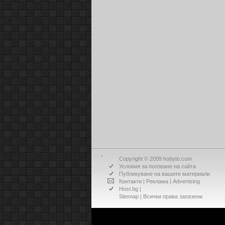
Copyright © 2009 hobyto.com
Условия за ползване на сайта
Публикуване на вашите материали
Контакти
|
Реклама
|
Advertising
Host.bg
|
Sitemap
| Всички права запазени