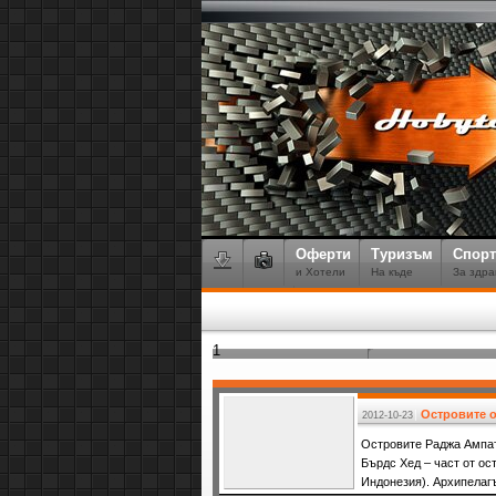
Оферти
Туризъм
Спорт
и Хотели
На къде
За здра
1
Островите о
2012-10-23
Островите Раджа Ампат
Бърдс Хед – част от ос
Индонезия). Архипелагъ