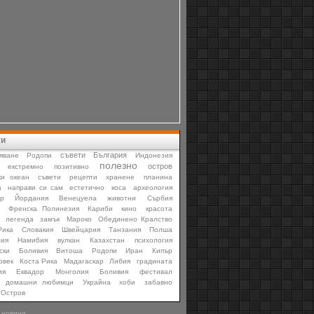
ти
съвети
България
яване
Родопи
Индонезия
полезно
остров
екстремно
позитивно
ки океан
съвети
рецепти
хранене
планина
а
направи си сам
естетично
коса
археология
р
Йордания
Венецуела
животни
Сърбия
Френска Полинезия
Кариби
кино
красота
легенда
замък
Мароко
Обединено Кралство
Рика
Словакия
Швейцария
Танзания
Полша
лия
Намибия
вулкан
Казахстан
психология
ски
Боливия
Витоша
Родопи
Иран
Кипър
овек
Коста Рика
Мадагаскар
Либия
градината
ия
Еквадор
Монголия
Боливия
фестивал
домашни любимци
Украйна
хоби
забавно
Остров
 новини