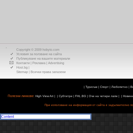
Copyright © 2009 hobyto.com
Условия за ползване на сайта
Публикуване на вашите материали
Контакти
|
Реклама
|
Advertising
Host.bg
|
Sitemap
| Всички права запазени
|
Туризъм
|
Спорт
|
Любопитно
|
В
Полезни линкове:
High View Art
| |
Субтитри
|
FHL.BG
|
Очи на четири лапи
| |
Новин
При използване на информация от сайта е задължително поз
Content