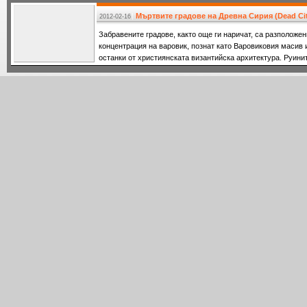
Мъртвите градове на Древна Сирия (Dead Cit
2012-02-16
Забравените градове, както още ги наричат, са разположе
концентрация на варовик, познат като Варовиковия масив
останки от християнската византийска архитектура. Руини
ширина и 140 км