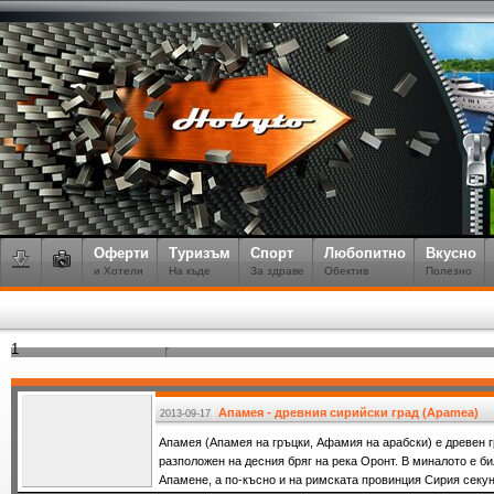
Оферти
Туризъм
Спорт
Любопитно
Вкусно
и Хотели
На къде
За здраве
Обектив
Полезно
1
Апамея - древния сирийски град (Apamea)
2013-09-17
Апамея (Апамея на гръцки, Афамия на арабски) е древен 
разположен на десния бряг на река Оронт. В миналото е б
Апамене, а по-късно и на римската провинция Сирия секун