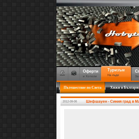
Туризъм
Оферти
С
На къде
и Хотели
За
Пътешествие по Света
Хижи в Българи
Шефшауен - Синия град в Ма
2012-09-06