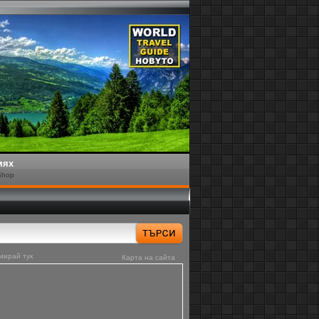
мях
Shop
мирай тук
Карта на сайта