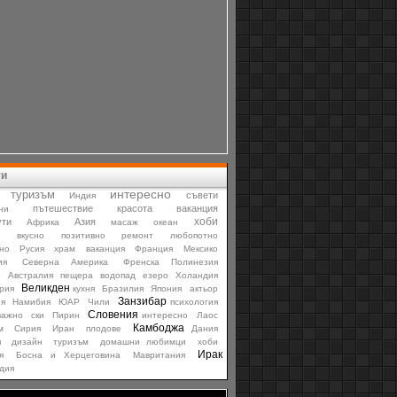
ти
интересно
туризъм
съвети
Индия
пътешествие
красота
ваканция
ни
хоби
ти
Азия
Африка
масаж
океан
и
вкусно
позитивно
ремонт
любопотно
но
Русия
храм
ваканция
Франция
Мексико
ия
Северна Америка
Френска Полинезия
о
Австралия
пещера
водопад
езеро
Холандия
Великден
рия
кухня
Бразилия
Япония
актьор
Занзибар
я
Намибия
ЮАР
Чили
психология
Словения
важно
ски
Пирин
интересно
Лаос
Камбоджа
м
Сирия
Иран
плодове
Дания
я
дизайн
туризъм
домашни любимци
хоби
Ирак
я
Босна и Херцеговина
Мавритания
дия