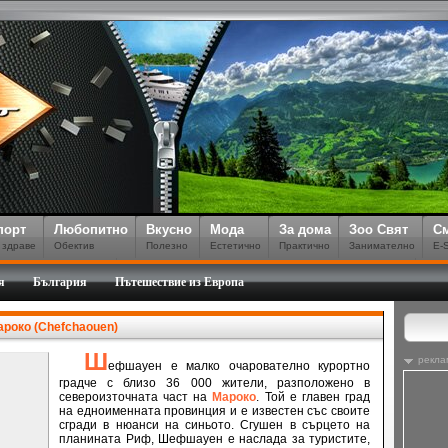
порт
Любопитно
Вкусно
Мода
За дома
Зоо Свят
С
 здраве
Обектив
Полезно
Естетично
Практично
Занимателно
E-
я
България
Пътешествие из Европа
роко (Chefchaouen)
Ш
рекла
ефшауен е малко очарователно курортно
градче с близо 36 000 жители, разположено в
североизточната част на
Мароко
. Той е главен град
на едноименната провинция и е известен със своите
сгради в нюанси на синьото. Сгушен в сърцето на
планината Риф, Шефшауен е наслада за туристите,