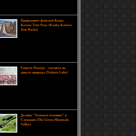
н на световно известния карнавал носещ
то име. Фиестата тази година ще се проведе от
 август.
Природният феномен Каша-
Катуве Тент Рокс (Kasha-Katuwe
Каша-Катуве Тент
Tent Rocks)
Рокс е уникална група от скални
образувания, разположени в
жието на планината Jemez в Ню Мексико, САЩ.
ъншна лаборатория, предлага възможност да се
ават, проучват и изследват геоложките процеси,
оформят тези невероятни природни пейзажи.
Езерото Накуру - магията на
дивата природа (Nakuru Lake)
Езерото Накуру е перлата на
едноименния национален парк в
Кения и е едно от най-красивите и
ътчета на земята. То е част от система езера,
ожени по източното крайбрежие на Африка, на
 северозападно от Найроби, близо да самия град
у.
Долина "Зелената планина" в
Словакия (The Green Mountain
Спиращата дъха гледка към
Valley)
тази девствена област е
вдъхновяваща. В северната част на