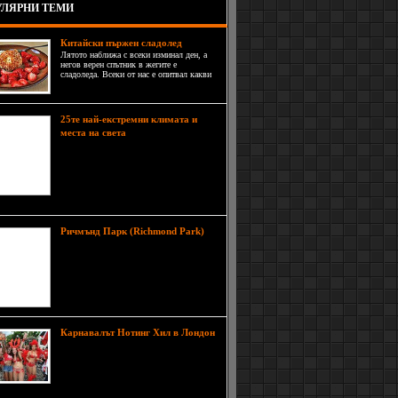
ЛЯРНИ ТЕМИ
Китайски пържен сладолед
Лятото наближа с всеки изминал ден, а
негов верен спътник в жегите е
сладоледа. Всеки от нас е опитвал какви
ли не видове от това ледено изкушение,
но тук ще ви представим една по-
различна рецепта, която се предлага в
всеки Китайски ресторант - пържен сла
25те най-екстремни климата и
Природата може да
места на света
бъде доста крайна. В този списък
ще намерите най-мокрите, най-
сухите, най-дълбоките, най-
студените и най-горещите места на
Земята.
В
Ричмънд Парк (Richmond Park)
този красив парк живеят над 650
елена. Той е разположен върху
1000 хектара площ и разполага с
много алеи за велосипедисти.
Карнавалът Нотинг Хил в Лондон
Известният лондонски квартал
Нотинг Хил живее в трескава
подготовка от месеци, защото
само след седмица ще бъде отново