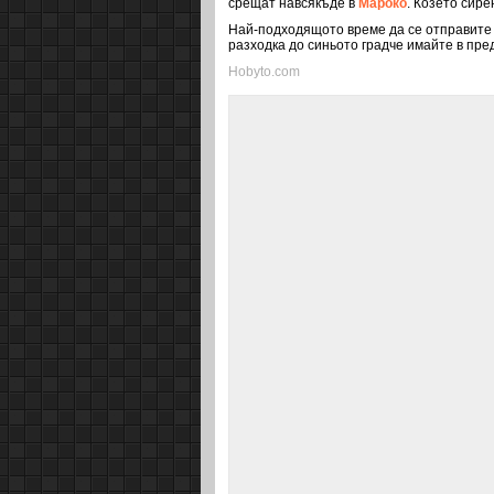
срещат навсякъде в
Мароко
. Козето сире
Най-подходящото време да се отправите 
разходка до синьото градче имайте в пред
Hobyto.com