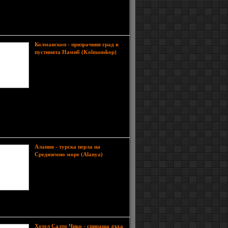
о, на 900 метра се извисява връх Малък
ски, а на югоизток, на 600 метра се е закотвил
bia. През местността преминават добре
ани и сигурни
Колманскоп - призрачния град в
пустинята Намиб (Kolmanskop)
Колманскоп е известен призрачен
град в южната част на Намибия, в
пустинята Намиб, на няколко
километра от крайбрежния град
Людериц и Атлантическия океан. В
ото малкия и процъфтяващ миньорски град,
 изоставен вследствиe на нестихващата битка
пясъците на пустинята, която е на път да си
града обратно там, откъдето е изникнал
длежи.
Алания - турска перла на
Пътят
Средиземно море (Alanya)
от парка към пристанището на
Алания е осеян от множество
магазинчета, където могат да се
намерят различни сувенири,
кожени изделия, бижута и най-вече
вани и красиво украсени кратунки, които се
 за символ на Алания.
Хотел Салто Чико - спираща дъха