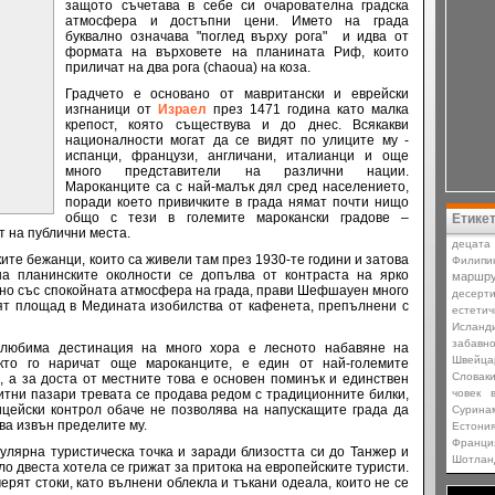
защото съчетава в себе си очарователна градска
атмосфера и достъпни цени.
Името на града
буквално означава
"поглед върху рога"
и идва от
формата на върховете на планината Риф, които
приличат на два рога (chaoua) на коза.
Градчето е основано
от мавритански и еврейски
изгнаници от
Израел
през 1471 година като малка
крепост, която съществува и до днес. Всякакви
националности могат да се видят по улиците му -
испанци, французи, англичани, италианци и още
много представители на различни нации.
Мароканците са с най-малък дял сред населението,
поради което привичките в града нямат почти нищо
общо с тези в големите марокански градове –
Етике
ат на публични места.
децата
те бежанци, които са живели там през 1930-те години и затова
Филипи
на планинските околности се допълва от контраста на ярко
маршру
едно със спокойната атмосфера на града, прави Шефшауен много
десерт
ят площад в Медината изобилства от кафенета, препълнени с
естетич
Исланд
забавн
 любима дестинация на много хора е лесното набавяне на
Швейца
кто го наричат още мароканците,
е един от най-големите
Словаки
, а за доста от местните това е основен поминък и единствен
итни пазари тревата се продава редом с традиционните билки,
човек
ицейски контрол обаче не позволява на напускащите града да
Сурина
ева извън пределите му.
Естони
Франци
лярна туристическа точка и заради близостта си до Танжер и
Шотлан
ло двеста хотела се грижат за притока на европейските туристи.
ерят стоки, като вълнени облекла и тъкани одеала, които не се