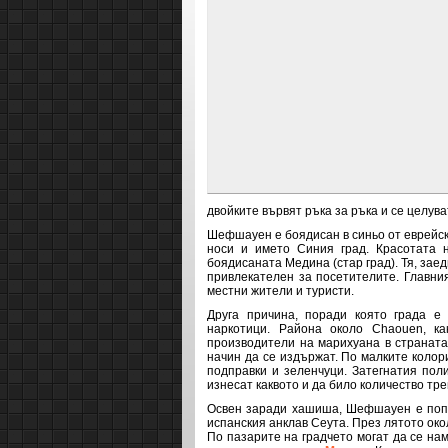
двойките вървят ръка за ръка и се целув
Шефшауен е боядисан в синьо от еврейски
носи и името Синия град. Красотата 
боядисаната Медина (стар град). Тя, за
привлекателен за посетителите. Главни
местни жители и туристи.
Друга причина, поради която града е
наркотици. Района около Chaouen, ка
производители на марихуана в страната
начин да се издържат. По малките колор
подправки и зеленчуци. Затегнатия пол
изнесат каквото и да било количество тр
Освен заради хашиша,
Шефшауен е попу
испанския анклав Сеута.
През лятото око
По пазарите на градчето могат да се нам