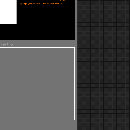
природа и лукс на едно място
Ледници, фиорди, дива природа,
планински върхове, водопади,
бързи реки и езера - всичко това е
Патагония, едно от най-красивите
региони на планетата Земя.
т е огромен, разделен между Чили и Аржентина
ия край на Южна Америка. Като се има предвид
мирай тук