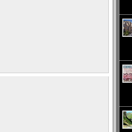
домаки
негово
25 - 26
подно
Тази в
наблюд
които 
диви к
разпол
157 км
Накур