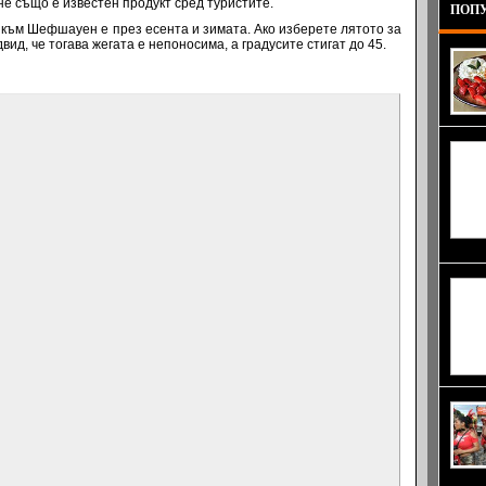
не също е известен продукт сред туристите.
ПОПУ
към Шефшауен е през есента и зимата. Ако изберете лятото за
вид, че тогава жегата е непоносима, а градусите стигат до 45.