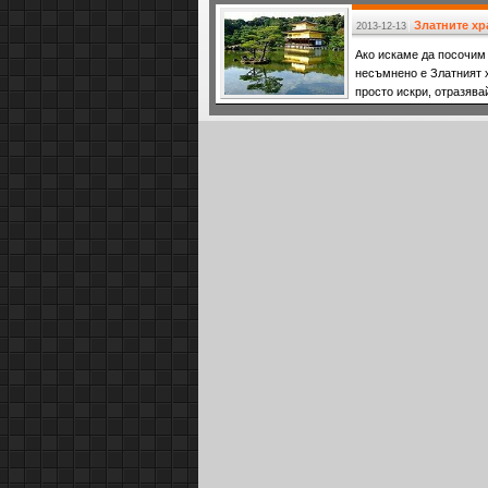
предания
Златните хр
2013-12-13
Ако искаме да посочим 
несъмнено е Златният х
просто искри, отразява