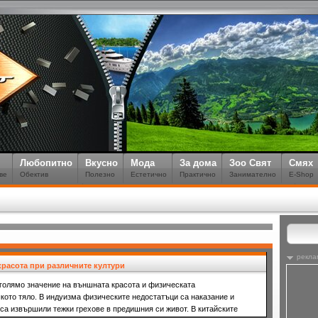
Любопитно
Вкусно
Мода
За дома
Зоо Свят
Смях
ве
Обектив
Полезно
Естетично
Практично
Занимателно
E-Shop
рекла
красота при различните култури
 голямо значение на външната красота и физическата
кото тяло. В индуизма физическите недостатъци са наказание и
 са извършили тежки грехове в предишния си живот. В китайските