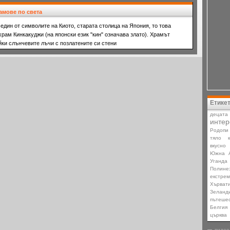
амове по света
един от символите на Киото, старата столица на Япония, то това
рам Кинкакуджи (на японски език "кин" означава злато). Храмът
йки слънчевите лъчи с позлатените си стени
Етике
децата
интер
Родопи
тяло
вкусно
Южна А
Уганда
Полине
екстре
Хърват
Зеланд
пътеше
Белгия
църква
видео