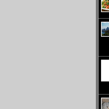
света.
местни
най-го
Австр
човешк
отноше