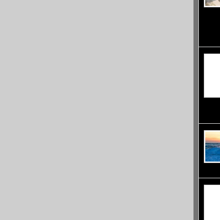
крайбр
седемт
легенд
410
култур
й наре
оформя