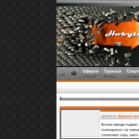
Оферти
Туризъм
Спорт
и Хотели
На къде
За здра
1
Идеалът за 
2014-01-16
Всички народи отдават
пълноценност на човеш
сполетяват хора, които