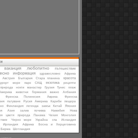
ти
любопитно
ваканция
пътешествие
есно
информация
здравословно
Африка
красота
Австрия
България
Стара планина
екзотика
курорт
море
парк
САЩ
рецепти
природа
нокти
манастир
Грузия
Тунис
плаж
мерика
животни
Германия
важно
Албания
Френска Полинезия
Аврика
Френска
зия
пътуване
Русия
Америка
Кариби
пещера
мно
Финландия
легенда
замък
Китай
Япония
ия
Азия
залив
почивка
Намибия
Нова
ия
цветя
природа
Панама
Чехия
Монголия
ствие
Черно море
Украйна
спа
Исландия
Ирландия
Африка
Босна и Херцеговина
Бирма
Шотландия
 новини