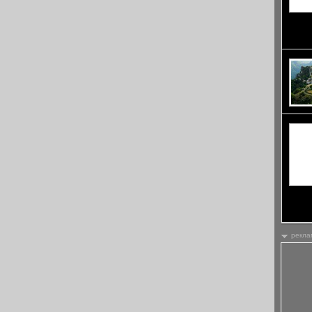
смайва
принци
разноо
кралск
рекла