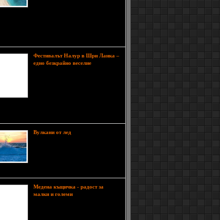
водите на Йонийско море, на около
17 километра от западното
ежие на Гърция и е третият по големина от
е Йонийски острова. Името му идва от синът на
арния аркадийски вожд Дардан. Заема площ от
Фестивалът Налур в Шри Ланка –
Шри
едно безкрайно веселие
Ланка е далечна дестинация, но не
недостижима. Загадъчна и
непозната предлага много за
туристи търсещи приключения и
готови да се срещнат с нови хора и
а. Сега Шри Ланка и по-точно един от градовете
чен Налур (Nallur)е цел за посещение,
През зимните
Вулкани от лед
месеци, когато Големите езера в
Северна Америка замръзват,
уникално творение наречено
„ледени вулкани“ започва да се
 по ръба на ледените езера.
Медена къщичка - радост за
Следвайте
малки и големи
стъпките и ще сътворите тази
вълшебна медена къщичка, радост
за малки и големи. Можете да я