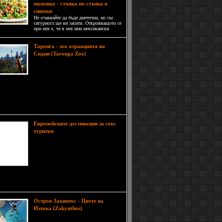
пилешко - стъпка по стъпка в
снимки
Не очаквайте да бъде диетична, но със
сигурност ще ви засити. Открояващото се
при нея е, че в нея има мексикански
полъх, заради апетитния леко лютив вкус.
Таронга - зоо атракцията на
С
Сидни (Taronga Zoo)
невероятната си гледка над Сидни
Харбър, Таронга е една от най-
красивите зоологически градини в
 Освен това тя се обитава от най-големите
 и екзотични животни, което я прави и една от
лемите туристически атракции в Сидни,
алия.
Европейските дестинации за секс
Изброените тук места,
туризъм
известни с червените си фенери
дават възможност на по-
любознателните или пък
моралните да надникнат в някои
често забулени аспекти на
ата природа. В зависимост от вашето лично
ние тези дестинации може да ви се сторят като
Остров Закинтос - Цвете на
Остров
Изтока (Zakynthos)
Закинтос /Занте/ е разположен сред