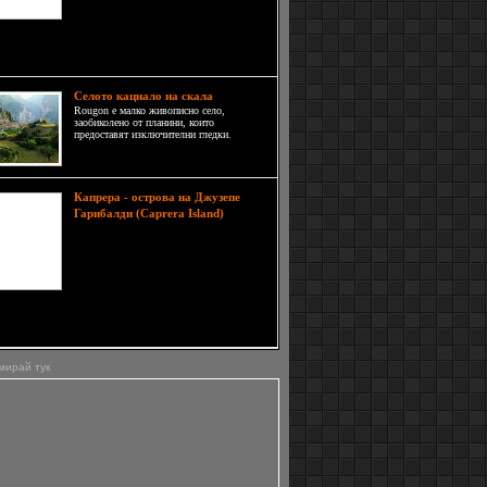
поднесете в празничната вечер или
да я подарите. Ефектът и е
щ. Тя ще става за ядене около 1 седмица, но по
п може да издържи доста дълго.
Селото кацнало на скала
Rougon е малко живописно село,
заобиколено от планини, които
предоставят изключителни гледки.
Капрера - острова на Джузепе
Гарибалди (Caprera Island)
Капрера е малък и красив остров,
разположени покрай архипелага
Мадалена, не далеч от бреговете на
Сардиния в Италия. Той е обявен
за природен резерват, поради
бразието от редки видове, открити там като
и чайка, корморани и сокола скитник.
мирай тук