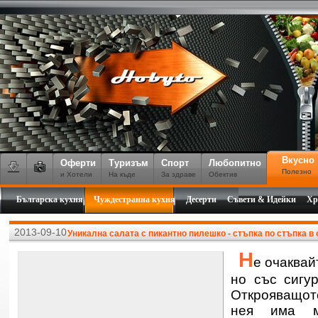
Вкусно
Оферти
Туризъм
Спорт
Любопитно
Полезно
и Хотели
На къде
За здраве
Обектив
Българска кухня
Чуждестранна кухня
Десерти
Съвети & Идейки
Хр
2013-09-10
Уникална салата с пикантно пилешко - стъпка по стъпка в
Н
е очаквай
но със сигу
Открояващото
нея има ме