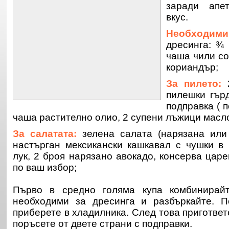
заради апе
вкус.
Необходим
дресинга: ¾
чаша чили со
кориандър;
За пилето:
2
пилешки гър
подправка ( п
чаша растително олио, 2 супени лъжици масл
За салатата:
зелена салата (нарязана или
настърган мексикански кашкавал с чушки в 
лук, 2 броя нарязано авокадо, консерва цар
по ваш избор;
Първо в средно голяма купа комбинирайт
необходими за дресинга и разбъркайте. П
приберете в хладилника. След това пригответ
поръсете от двете страни с подправки.