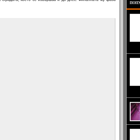
ПОПУ
северн
Разбий