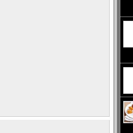
първат
която 
автома
хълмов
които 
десерт