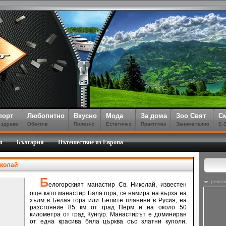
порт
Любопитно
Вкусно
Мода
За дома
Зоо Свят
С
 здраве
Обектив
Полезно
Естетично
Практично
Занимателно
E-
я
България
Пътешествие из Европа
иколай
Б
рекла
елогорският манастир Св. Николай, известен
още като манастир Бяла гора, се намира на върха на
хълм в Белая гора или Белите планини в Русия, на
разстояние 85 км от град Перм и на около 50
километра от град Кунгур. Манастирът е доминиран
от една красива бяла църква със златни куполи,