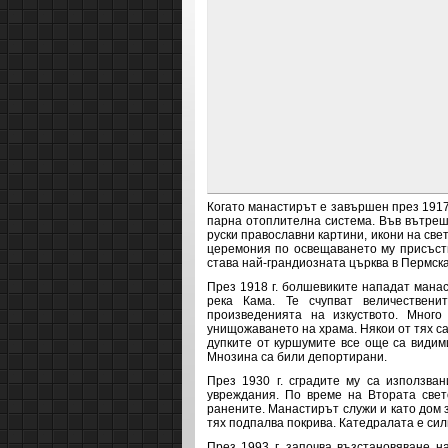
Когато манастирът е завършен през 1917 
парна отоплителна система. Във вътрешн
руски православни картини, икони на све
церемония по освещаването му присъств
става най-грандиозната църква в Пермск
През 1918 г. болшевиките нападат мана
река Кама. Те счупват величествен
произведенията на изкуството. Много
унищожаването на храма. Някои от тях са
дупките от куршумите все още са видим
Мнозина са били депортирани.
През 1930 г. сградите му са използван
увреждания. По време на Втората све
ранените. Манастирът служи и като дом з
тях подпалва покрива. Катедралата е сил
През 1993 г. започва възстановяване н