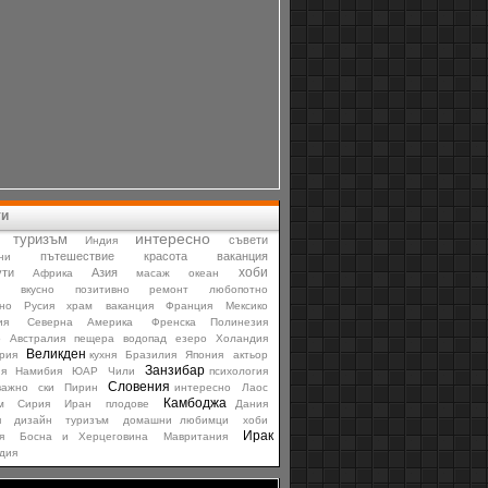
ти
интересно
туризъм
съвети
Индия
пътешествие
красота
ваканция
ни
хоби
ти
Азия
Африка
масаж
океан
и
вкусно
позитивно
ремонт
любопотно
но
Русия
храм
ваканция
Франция
Мексико
ия
Северна Америка
Френска Полинезия
о
Австралия
пещера
водопад
езеро
Холандия
Великден
рия
кухня
Бразилия
Япония
актьор
Занзибар
я
Намибия
ЮАР
Чили
психология
Словения
важно
ски
Пирин
интересно
Лаос
Камбоджа
м
Сирия
Иран
плодове
Дания
я
дизайн
туризъм
домашни любимци
хоби
Ирак
я
Босна и Херцеговина
Мавритания
дия