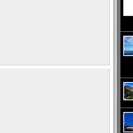
южна п
столиц
Корнуо
превръ
една с
рекорд