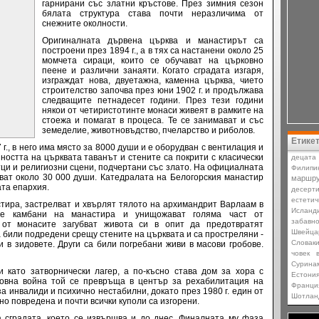
гарнирани със златни кръстове. През зимния сезон
бялата структура става почти неразличима от
снежните околности.
Оригиналната дървена църква и манастирът са
построени през 1894 г., а в тях са настанени около 25
момчета сираци, които се обучават на църковно
пеене и различни занаяти. Когато сградата изгаря,
изграждат нова, двуетажна, каменна църква, чието
строителство започва през юни 1902 г. и продължава
следващите петнадесет години. През тези години
някои от четиристотинте монаси живеят в рамките на
стоежа и помагат в процеса. Те се занимават и със
земеделие, животновъдство, пчеларство и риболов.
Етике
г., в него има място за 8000 души и е оборудван с вентилация и
остта на църквата таванът и стените са покрити с класически
децата
тци и религиозни сцени, подчертани със злато. На официалната
Филипи
ат около 30 000 души. Катедралата на Белогорския манастир
маршру
ата епархия.
десерт
естетич
стира, застрелват и хвърлят тялото на архимандрит Варлаам в
Исланд
ите камбани на манастира и унищожават голяма част от
забавн
 от монасите загубват живота си в опит да предотвратят
Швейца
 били подредени срещу стените на църквата и са простреляни -
Словаки
и в зидовете.
Други са били погребани живи в масови гробове.
човек
Сурина
и като затворнически лагер, а по-късно става дом за хора с
Естони
товна война той се превръща в център за рехабилитация на
Франци
а инвалиди и психично нестабилни, докато през 1980 г. един от
Шотлан
но повредена и почти всички куполи са изгорени.
а сградата, което се извършва и до днес. Финалната му фаза