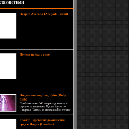
ЛЯРНИ ТЕМИ
Остров Анегада (Anegada Island)
Анегада е същински райски кът.
Този остров е най-северният от
Британските Вирджински острови,
които са една малка група от целия
Вирджински архипелаг. Анегада се
намира приблизително на 24 км
а посока от Virgin Gorda.
Отстранете
Печена пуйка с вино
излишната мазнина от отделената в
съд течност от печенето, след това
прибавете редуцираното виното и
налейте пилешкия бульон.
Оставете да ври на силен огън 10
мин, докато сосът леко се сгъсти.
те в него желето от дюли, подправете на вкус
Подземния водопад Руби (Ruby
Falls)
Приблизително 340 метра под земята, в
сърцето на планината Лукаут близо до
Чатанова, Тенеси, се намира най-високият
и най-дълбок водопад в Съединените
щати.
Гвалор - древният джайнистки
Гвалор
град в Индия (Gwalior)
(Gwalior) е свещено за