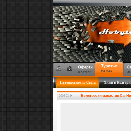
Туризъм
Оферти
С
На къде
и Хотели
За
Пътешествие по Света
Хижи в Българи
Белогорски манастир Св. Н
2016-02-14