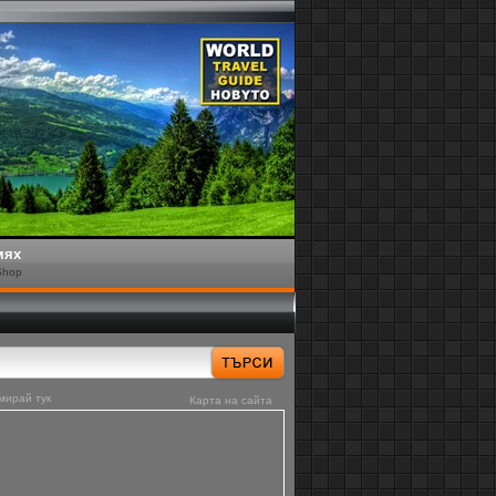
мях
Shop
мирай тук
Карта на сайта