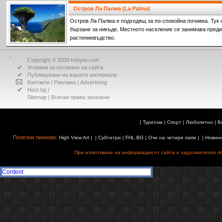
Остров Ла Палма (La Palma)
Остров Ла Палма е подходящ за по-спокойна почивка. Тук 
бързане за никъде. Местното население се занимава пред
растениевъдство.
Copyright © 2009 hobyto.com
Условия за ползване на сайта
Публикуване на вашите материали
Контакти
|
Реклама
|
Advertising
Host.bg
|
Sitemap
| Всички права запазени
|
Туризъм
|
Спорт
|
Любопитно
|
В
Полезни линкове:
High View Art
| |
Субтитри
|
FHL.BG
|
Очи на четири лапи
| |
Новин
При използване на информация от сайта е задължително поз
Content