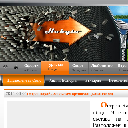
Туризъм
Оферти
Спорт
Любопитно
Вкус
На къде
и Хотели
За здраве
Обектив
Полезн
Пътешествие по Света
Хижи в България
България
Пътешестви
2014-06-04
Остров Кауай - Хавайския архипелаг (Kauai island)
О
стров Ка
общо 19-те ос
състава на Х
Разположен в 