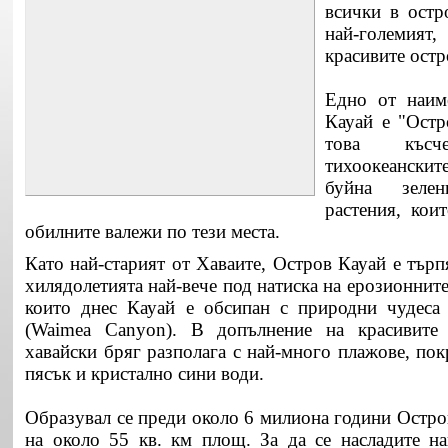
всички в остр
най-големият,
красивите остр
Едно от наим
Кауай е "Остр
това къс
тихоокеански
буйна зеле
растения, кои
обилните валежи по тези места.
Като най-старият от Хаваите, Остров Кауай е тър
хилядолетията най-вече под натиска на ерозионните
които днес Кауай е обсипан с природни чудеса 
(Waimea Canyon). В допълнение на красивите 
хавайски бряг разполага с най-много плажове, по
пясък и кристално сини води.
Образувал се преди около 6 милиона години Остро
на около 55 кв. км площ. За да се насладите на