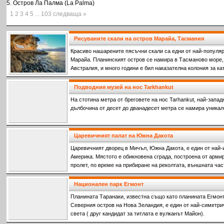
5. Остров Ла Палма (La Palma)
1 2 3 4 5 ... 103 следваща »
Рисуваните скали на остров Марайа, Тасмания
Красиво нашарените пясъчни скали са едни от най-популяр
Марайа. Планинският остров се намира в Тасманово море,
Австралия, и много години е бил наказателна колония за к
престъпления срещу френските колонизатори.
Подводния музей на нос Tarkhankut
На стотина метра от бреговете на нос Tarhankut, най-запад
дълбочина от десет до дванадесет метра се намира уникал
Царевичният палат на Южна Дакота
Царевичният дворец в Мичъл, Южна Дакота, е един от най-
Америка. Мястото е обикновена сграда, построена от армир
пролет, по време на прибиране на реколтата, външната час
Национален парк Егмонт
Планината Таранаки, известна също като планината Егмонт,
Северния остров на Нова Зеландия, е един от най-симетри
света ( друг кандидат за титлата е вулканът Майон).