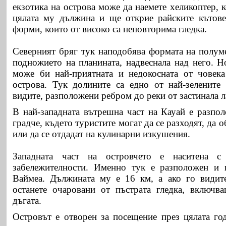
екзотика на острова може да наемете хеликоптер, 
цялата му дължина и ще открие райските кътове
форми, които от високо са неповторима гледка.
Северният бряг тук наподобява формата на полуме
подножието на планината, надвеснала над него. Н
може би най-приятната и недокосната от човека
острова. Тук долините са едно от най-зелените
видите, разположени ребром до реки от застинала л
В най-западната вътрешна част на Кауай е разпо
градче, където туристите могат да се разходят, да 
или да се отдадат на кулинарни изкушения.
Западната част на островчето е наситена с
забележителности. Именно тук е разположен и в
Ваймеа. Дължината му е 16 км, а ако го видите
останете очаровани от пъстрата гледка, включв
дъгата.
Островът е отворен за посещение през цялата год