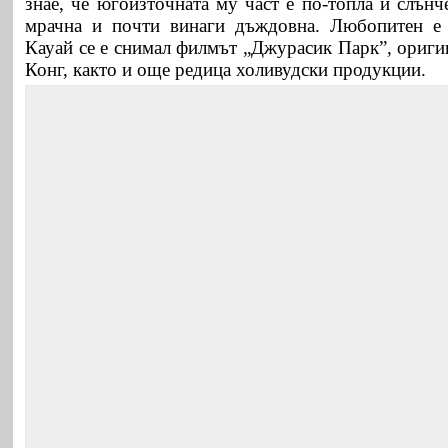
знае, че югоизточната му част е по-топла и слънче
мрачна и почти винаги дъждовна. Любопитен е 
Кауай се е снимал филмът „Джурасик Парк”, ориги
Конг, както и още редица холивудски продукции.