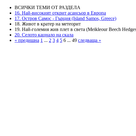
ВСИЧКИ ТЕМИ ОТ РАЗДЕЛА
16. Най-високият открит асансьор в Европа
17. Oстров Самос - Гърция (Island Samos, Greece)
18. Живот в кратер на метеорит
19. Най-големия жив плет в света (Meikleour Beech Hedges
20. Селото кацнало на скала
« предишна
1
...
2
3
4
5
6 ... 49
следваща »