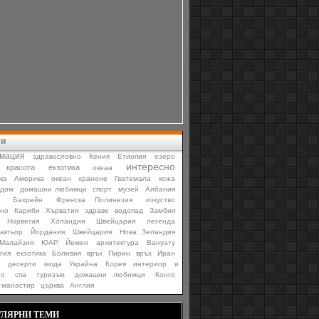
ти
мация
здравословно
Кения
Етиопия
езеро
интересно
красота
екзотика
океан
ка
Америка
океан
хранене
Гватемала
кожа
дом
домашни любимци
спорт
музей
Албания
Бахрейн
Френска Полинезия
изкуство
рно
Кариби
Хърватия
здраве
водопад
Замбия
Норвегия
Холандия
Швейцария
легенда
актьор
Йордания
Швейцария
Нова Зеландия
Малайзия
ЮАР
Йемен
архитектура
Вануату
гия
екзотика
Боливия
връх
Пирин
връх
Иран
о
десерти
мода
Украйна
Корея
интериор
и
но
спа
туризъм
домашни любимци
Конго
манастир
църква
Англия
ЛЯРНИ ТЕМИ