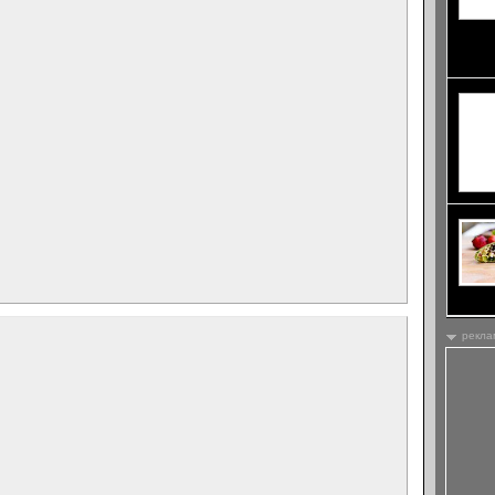
посети
мотели
рекла