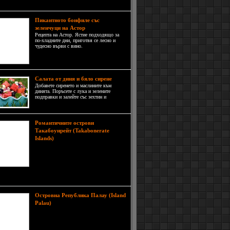
ната си природа. И не само. През 2004 година н
Пикантното бонфиле със
зеленчуци на Астор
Рецепта на Астор. Ястие подходящо за
по-хладните дни, приготвя се лесно и
чудесно върви с вино.
Салата от диня и бяло сирене
Добавете сиренето и маслините към
динята. Поръсете с лука и зелените
подправки и залейте със зехтин и
балсамов оцет на вкус. Поднесете с
напитките.
Романтичните острови
Такабоунрейт (Takabonerate
Островите Такабоунрейт
Islands)
са един малък и напълно изолиран
тропически архипелаг, където
белите пясъчни плажове са
окъпани в пенливите тюркоазени
на океана и засенчени от големи зелени палми.
Островна Република Палау (Island
Много хора считат, че
Palau)
кадифено зелените острови на
архипелага Палау са най-красивите
в Тихоокеанския регион. Страната