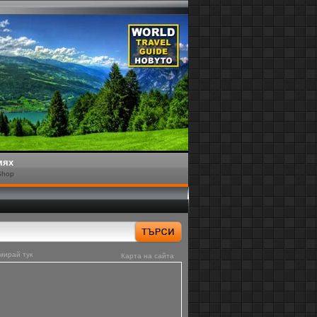
мях
Shop
мирай тук
Карта на сайта