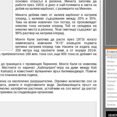
основен отрасъл в региона. Мината започва да
работи през 1903г. и днес е най-голямата в света за
добив на калиев карбонат, с размерите на Мюнхен.
Мината добива смес от калиев карбонат и натриев
хлорид, с калиево съдържание между 20% и 35%.
Така на всеки извлечен тон поташ, се произвеждат
няколко тона натриев хлорид. Той се складира на
няколко места в региона. Тези сметища съдържат до
96% разтвор на натриев хлорид.
Монте Кали започва да расте през 1973г. когато
химическата компания “K+S” изхвърля първата
купчина натриев хлорид там. Насипа се издига над
200 метра над околните земи, а от януари 2014г.
Етике
 приблизително 188 млн. тона сол, още 900 тона се добавят на
инфор
Непал
 до границата с провинция Тюрингия, Монте Кали се извисява
козмети
Местните го наричат „Kalimanjaro”-игра на думи между Kali
вкусно
Kalisalz) и известният вулканичен връх Килиманджаро. Повече
Мексико
ата планина всяка година.
кулина
иона са екологично разрушителни. Огромно количество сол се
Гърция
вата, реките и подпочвените води. Заобикалящата пръст на
замък
яколко халофитни растения, устойчиви на сол могат да растат
Габон
оприемна за сладководни организми.
психоло
забавн
нтерес
Аляска
ПОПУ