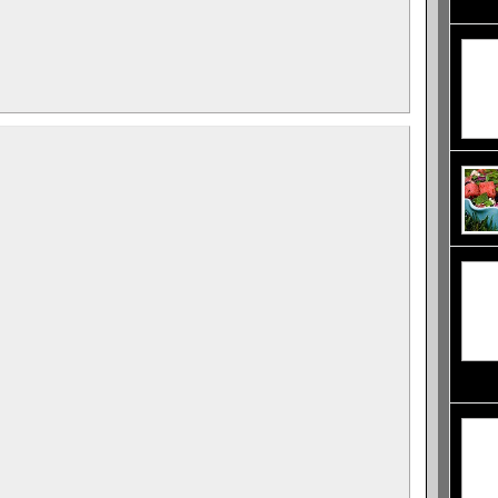
уникал
вълни 