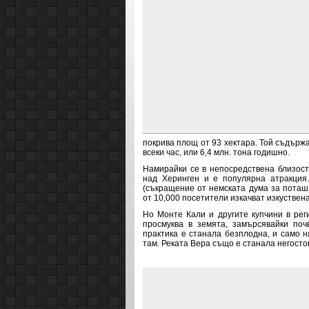
покрива площ от 93 хектара. Той съдържа
всеки час, или 6,4 млн. тона годишно.
Намирайки се в непосредствена близост
над Херинген и е популярна атракция. 
(съкращение от немската дума за поташ 
от 10,000 посетители изкачват изкуствен
Но Монте Кали и другите купчини в рег
просмуква в земята, замърсявайки поч
практика е станала безплодна, и само н
там. Реката Вера също е станала негост