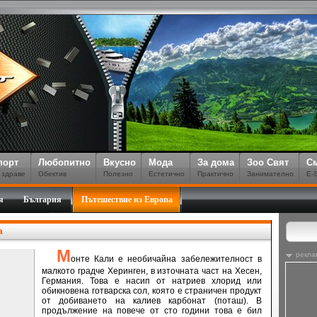
порт
Любопитно
Вкусно
Мода
За дома
Зоо Свят
С
 здраве
Обектив
Полезно
Естетично
Практично
Занимателно
E-
я
България
Пътешествие из Европа
а
М
рекла
онте Кали е необичайна забележителност в
малкото градче Херинген, в източната част на Хесен,
Германия. Това е насип от натриев хлорид или
обикновена готварска сол, която е страничен продукт
от добиването на калиев карбонат (поташ). В
продължение на повече от сто години това е бил