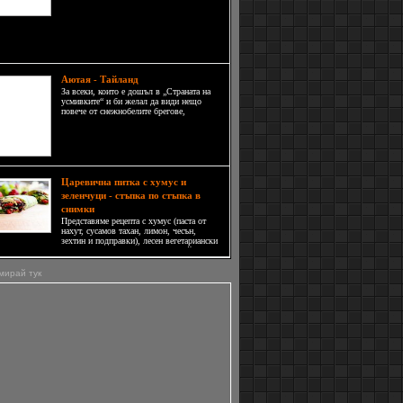
се посещава годишно от 70 хил.
туристи. Палау предлага на
телите както хотели в луксозни курорти, така и
 и бунгала.
Аютая - Тайланд
За всеки, които е дошъл в „Страната на
усмивките“ и би желал да види нещо
повече от снежнобелите брегове,
кристално чистата вода, сумрачни барове
и потайни клубове, Аютая и днес е в
задължителната програма.
Царевична питка с хумус и
зеленчуци - стъпка по стъпка в
снимки
Представяме рецепта с хумус (паста от
нахут, сусамов тахан, лимон, чесън,
зехтин и подправки), лесен вегетариански
сандвич в мексикански стил, в който
участва източна салата.
мирай тук