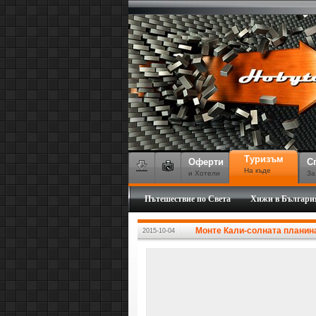
Туризъм
Оферти
С
На къде
и Хотели
За
Пътешествие по Света
Хижи в Българи
Монте Кали-солната планин
2015-10-04