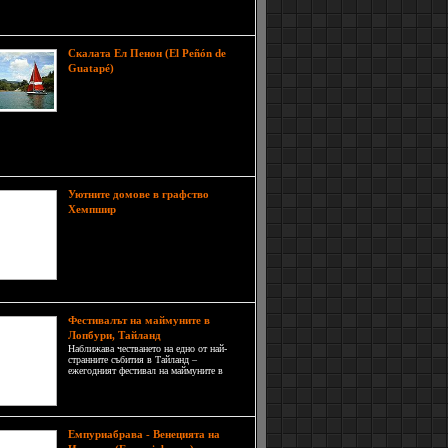
привидно неограничен растеж се подхранва от
а и туризма.
Скалата Ел Пенон (El Peñón de
Тази огромна скала с
Guatapé)
тегло около 10 милиона тона е една
от най-необикновените в света. Ел
Пенон де Гуатапе се намира в
ия, близо до град Гуатапе и в миналото е
а като място за поклонение на индианското
Тахамис.
Уютните домове в графство
Хемпшир е едно от най-
Хемпшир
старите и красиви графства в
южната част на Англия.
Разпростира се на площ от 3 679
km², а населението му е близо 1
259 400 души.
Фестивалът на маймуните в
Лопбури, Тайланд
Наближава честването на едно от най-
странните събития в Тайланд –
ежегодният фестивал на маймуните в
Лопбури (Lopburi Monkey Festival). Тази
година той ще се проведе на 25 ноември
и подготовката по него вече трескаво
тече.
Емпуриабрава - Венецията на