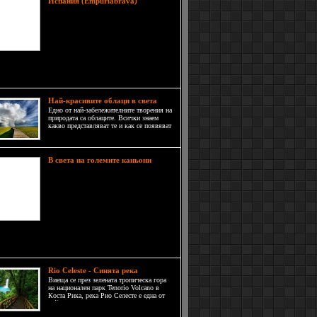
Испания (Empuriabrava)
Емпуриабрава е необичаен град на
брега на Жирона, Коста Брава в
Испания. Той е едно от най-
големите яхтени пристанища в
света с повече от 40 км плавателни
, 5000 места за акостиране на лодки и дом на
естни жители,
Най-красивите облаци в света
Едно от най-забележителните творения на
природата са облаците. Всички знаем
какво представляват те и как се появяват
на небето, затова тук няма да разнищваме
това, а ще разгледаме неповторимите
картини, които те рисуват в ефира.
В света на големите каньони
Всички сме чували за него.
Виждали сме безброй снимки.
Славата на Големия каньон е в
световен мащаб и високите му
постижения без конкуренция. Но
определено има още издълбани от
 чудеса, пръснати по целия свят, които си струва
видят. Представям
Rio Celeste - Синята река
Виеща се през зелената тропическа гора
на национален парк Tenorio Volcano в
Коста Рика, река Рио Селесте е една от
най-невероятните в света. Тя е образувана
от сливането на две по-малки реки,