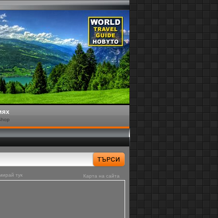
мях
Shop
мирай тук
Карта на сайта