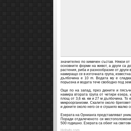
значително по химичен състав. Някои от 
основните форми на живот, а други са д
растения, риба и разнообразие от други 
намиращо се в източната група, известна к
дълбочина е 10 m. Водата му е сладка
порьозна и водата тече свободно под земя
Още по на запад, през дюните и пясъчн
намира втората група от четири езера, и
площ от 3,6 кв. км и 27 м дълбочина. То
микроорганизми. Скалите около бреговет
и дюните около него се е сгушило малко 
Езерата на Оунианга представляват уник
Поради отдалеченото си местоположение
500 годишно. Езерата са обект на свето
Hobyto.com