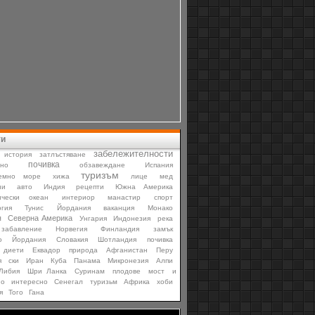
ти
забележителности
история
затлъстяване
почивка
мно
обзавеждане
Испания
туризъм
емно море
хижа
лице
мед
ни
авто
Индия
рецепти
Южна Америка
ически океан
интериор
манастир
спорт
гия
Тунис
Йордания
ваканция
Монако
я
Северна Америка
Унгария
Индонезия
река
забавление
Норвегия
Финландия
замък
ю
Йордания
Словакия
Шотландия
почивка
диети
Еквадор
природа
Афганистан
Перу
я
ски
Иран
Куба
Панама
Микронезия
Алпи
Либия
Шри Ланка
Суринам
плодове
мост
и
но
интересно
Сенегал
туризьм
Африка
хоби
я
Того
Гана