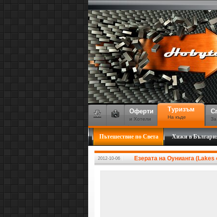
Туризъм
Оферти
С
На къде
и Хотели
За
Пътешествие по Света
Хижи в Българи
Езерата на Оунианга (Lakes 
2012-10-06