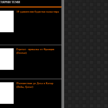
ЛЯРНИ ТЕМИ
10 удивителни будистки манастирa
Будизма е доста разпространен в
южна Азия, където се предполага,
че и будистките комплекси са
многобройни. Всички сме чували
за монасите от Шаолин и техните
умения, но тук ще ви представим
10 храма, където млади и стари изучават
иозно-философск
Етретат - приказка от Франция
Етретат (Etretat) е
(Etretat)
магнетична природна местност,
която се намира в северната част
на Франция. До това красиво
място в Нормандия се стига с
автобус или кола от град Хавър
vre), който е разположен на около 32 км от тук.
Пътешествие до Доха в Катар
Доха, столицата на
(Doha, Qatar)
Катар, е един от най-бързо
развиващите се градове в арабския
свят. Подобно на Дубай в
Обединените арабски емирства,
той е супер космополитен град,