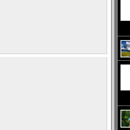
канали
7800 м
реките
да се 