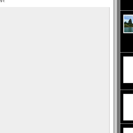
чийто 
 г.
петрол
Колумб
служил
племе 