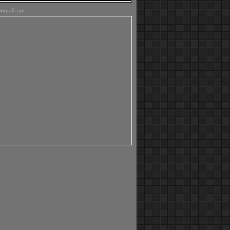
наречен Соур Крийк и Гуд Вию.
Мястото, където водите на двете напълно
мирай тук
прозрачни реки се срещат, се образува
поразително наситен син цвят.