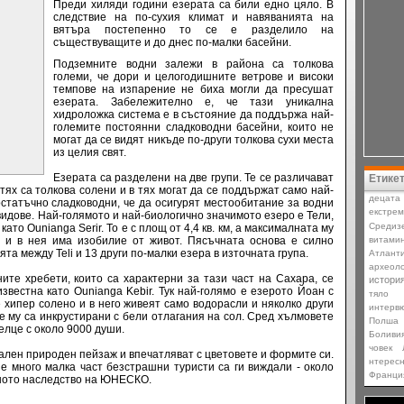
Преди хиляди години езерата са били едно цяло. В
следствие на по-сухия климат и навяванията на
вятъра постепенно то се е разделило на
съществуващите и до днес по-малки басейни.
Подземните водни залежи в района са толкова
големи, че дори и целогодишните ветрове и високи
темпове на изпарение не биха могли да пресушат
езерата.
Забележително е, че тази уникална
хидроложка система е в състояние да поддържа най-
големите постоянни сладководни басейни, които не
могат да се видят никъде по-други толкова сухи места
из целия свят.
Езерата са разделени на две групи. Те се различават
Етике
тях са толкова солени и в тях могат да се поддържат само най-
децата
остатъчно сладководни, че да осигурят местообитание за водни
екстре
видове. Най-голямото и най-биологично значимото езеро е Тели,
Средиз
ато Ounianga Serir. То е с площ от 4,4 кв. км, а максималната му
 и в нея има изобилие от живот. Пясъчната основа е силно
витами
та между Teli и 13 други по-малки езера в източната група.
Атлант
археоло
ите хребети, които са характерни за тази част на Сахара, се
истори
звестна като Ounianga Kebir. Тук най-голямо е езерото Йоан с
тяло
 е хипер солено и в него живеят само водорасли и няколко други
интерв
е му са инкрустирани с бели отлагания на сол. Сред хълмовете
Полша
селце с около 9000 души.
Боливи
човек
ален природен пейзаж и впечатляват с цветовете и формите си.
нтерес
 много малка част безстрашни туристи са ги виждали - около
Франци
вното наследство на ЮНЕСКО.