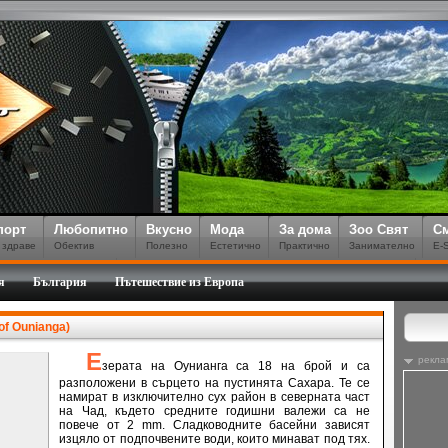
порт
Любопитно
Вкусно
Мода
За дома
Зоо Свят
С
 здраве
Обектив
Полезно
Естетично
Практично
Занимателно
E-
я
България
Пътешествие из Европа
of Ounianga)
Е
рекла
зерата на Оунианга са 18 на брой и са
разположени в сърцето на пустинята Сахара. Те се
намират в изключително сух район в северната част
на Чад, където средните годишни валежи са не
повече от 2 mm. Сладководните басейни зависят
изцяло от подпочвените води, които минават под тях.