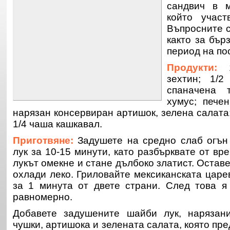
сандвич в м
който участ
Въпросните 
както за бърз
период на пос
Продукти:
1
зехтин; 1/2
спаначена 
хумус; пече
нарязан консервиран артишок, зелена салата
1/4 чаша кашкавал.
Приготвяне:
Задушете на средно слаб огън 
лук за 10-15 минути, като разбърквате от вр
лукът омекне и стане дълбоко златист. Оставе
охлади леко. Гриловайте мексиканската царе
за 1 минута от двете страни. След това я
равномерно.
Добавете задушените шайби лук, нарязан
чушки, артишока и зелената салата, която пре