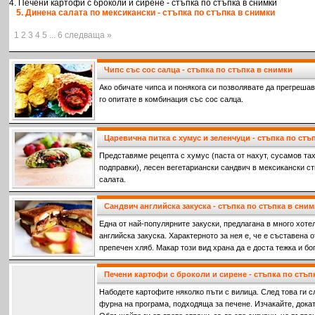
4. Печени картофи с броколи и сирене - стъпка по стъпка в снимки
5. Динена салата по мексикански - стъпка по стъпка в снимки
1 2 3 4 5 ... 6 следваща »
Чипс със сос салца - стъпка по стъпка в снимки
Ако обичате чипса и понякога си позволявате да прегрешава
го опитате в комбинация със сос салца.
Царевична питка с хумус и зеленчуци - стъпка по стъ
Представяме рецепта с хумус (паста от нахут, сусамов тах
подправки), лесен вегетариански сандвич в мексикански ст
салата.
Сандвич английска закуска - стъпка по стъпка в сни
Една от най-популярните закуски, предлагана в много хотел
английска закуска. Характерното за нея е, че е съставена о
препечен хляб. Макар този вид храна да е доста тежка и бо
човек може да си я позволи.
Печени картофи с броколи и сирене - стъпка по стъп
Набодете картофите няколко пъти с вилица. След това ги 
фурна на програма, подходяща за печене. Изчакайте, докат