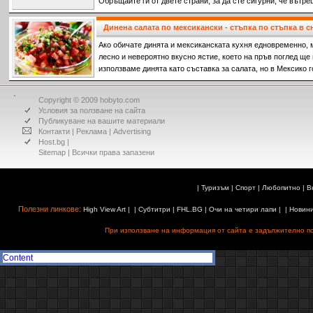
Обръщайте ги от двете страни, за да сте сигурни, че вътре
Динена салата по мексикански - стъпка по стъпка в 
Ако обичате динята и мексиканската кухня едновременно, 
лесно и невероятно вкусно ястие, което на пръв поглед ще 
използваме динята като съставка за салата, но в Мексико г
Copyright © 2009 hobyto.com
Условия за ползване на сайта
Публикуване на вашите материали
Контакти
|
Реклама
|
Advertising
Host.bg
|
Sitemap
| Всички права запазени
|
Туризъм
|
Спорт
|
Любопитно
|
В
Полезни линкове:
High View Art
| |
Субтитри
|
FHL.BG
|
Очи на четири лапи
| |
Новин
При използване на информация от сайта е задължително поз
Content