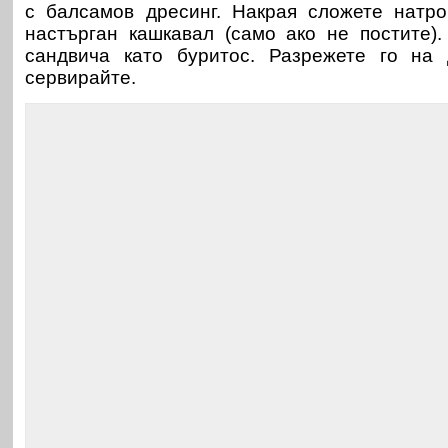
с балсамов дресинг. Накрая сложете натр
настърган кашкавал (само ако не постите)
сандвича като буритос. Разрежете го на
сервирайте.