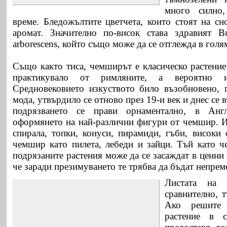
много силно
време. Бледожълтите цветчета, които стоят на сн
аромат. Значително по-висок става здравият Bu
arborescens, който също може да се отглежда в голя
Също както тиса, чемширът е класическо растение
практикувало от римляните, а вероятно
Средновековието изкуството било възобновено, 
мода, утвърдило се отново през 19-и век и днес се
подрязването се прави орнаментално, в Ан
оформянето на най-различни фигури от чемшир. И
спирала, топки, конуси, пирамиди, гъби, високи 
чемшир като пилета, лебеди и зайци. Тъй като ч
подрязаните растения може да се засаждат в ценни
че заради презимуването те трябва да бъдат непре
Листата на 
сравнително, 
Ако решите 
растение в 