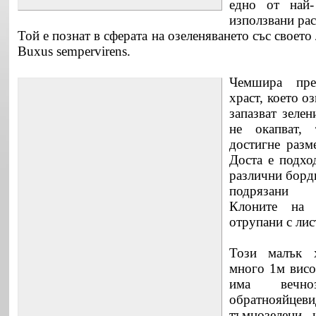
едно от най-
използвани рас
Той е познат в сферата на озеленяването със своет
Buxus sempervirens.
Чемшира пред
храст, което оз
запазват зелен
не окапват,
достигне разм
Доста е подхо
различни борд
подрязани 
Клоните на 
отрупани с лис
Този малък х
много 1м висо
има вечно
обратнояй
тъмнозелени 