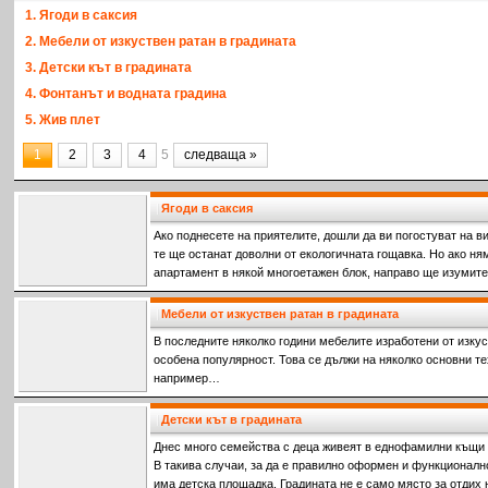
1. Ягоди в саксия
2. Мебели от изкуствен ратан в градината
3. Детски кът в градината
4. Фонтанът и водната градина
5. Жив плет
1
2
3
4
5
следваща »
Ягоди в саксия
Ако поднесете на приятелите, дошли да ви погостуват на ви
те ще останат доволни от екологичната гощавка. Но ако ня
апартамент в някой многоетажен блок, направо ще изумите
ягоди со
Мебели от изкуствен ратан в градината
В последните няколко години мебелите изработени от изку
особена популярност. Това се дължи на няколко основни те
например…
Детски кът в градината
Днес много семейства с деца живеят в еднофамилни къщи 
В такива случаи, за да е правилно оформен и функционалн
има детска площадка. Градината не е само място за отдих н