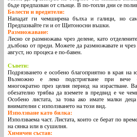
бъде предпазван от слънце. В по-топли дни се полив
Болести и вредители:
Нападат ги чемширена бълха и галици, но са
Предпазвайте ги и от Щитоносни въшки.
Размножаване:
Лесно се размножава чрез делене, като отделените
дълбоко от преди. Можете да размножавате и чрез
август, но процеса е по-бавен.
Съвети:
Подрязването е особено благоприятно в края на ю
Възможно е леко подстригване при вече о
многократно през целия период на израстване. В
обезателно трябва да вземете в предвид е че чем
Особено листата, за това ако имате малки деца
внимателни с използването на този вид.
Използване като билка:
Използваема част. Листата, които се берат по врем
на сянка или в сушилня.
Химичен състав: