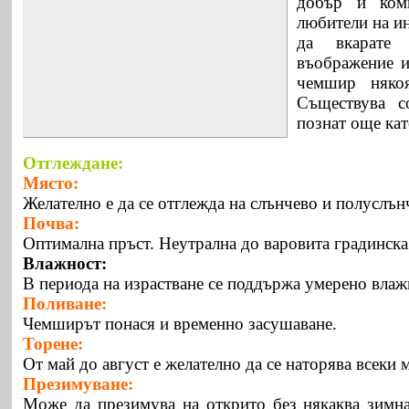
добър и ком
любители на и
да вкарате 
въображение и
чемшир няко
Съществува с
познат още ка
Отглеждане:
Място:
Желателно е да се отглежда на слънчево и полуслън
Почва:
Оптимална пръст. Неутрална до варовита градинска
Влажност:
В периода на израстване се поддържа умерено влаж
Поливане:
Чемширът понася и временно засушаване.
Торене:
От май до август е желателно да се наторява всеки 
Презимуване:
Може да презимува на открито без някаква зимна