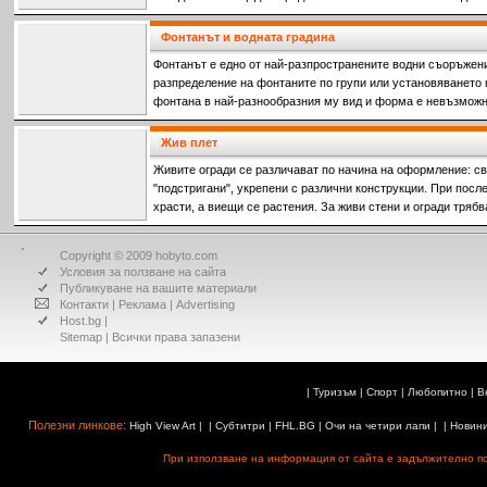
на
Фонтанът и водната градина
Фонтанът е едно от най-разпространените водни съоръжени
разпределение на фонтаните по групи или установяването 
фонтана в най-разнообразния му вид и форма е невъзможн
Жив плет
Живите огради се различават по начина на оформление: с
"подстригани", укрепени с различни конструкции. При посл
храсти, а виещи се растения. За живи стени и огради трябв
които
Copyright © 2009 hobyto.com
Условия за ползване на сайта
Публикуване на вашите материали
Контакти
|
Реклама
|
Advertising
Host.bg
|
Sitemap
| Всички права запазени
|
Туризъм
|
Спорт
|
Любопитно
|
В
Полезни линкове:
High View Art
| |
Субтитри
|
FHL.BG
|
Очи на четири лапи
| |
Новин
При използване на информация от сайта е задължително поз