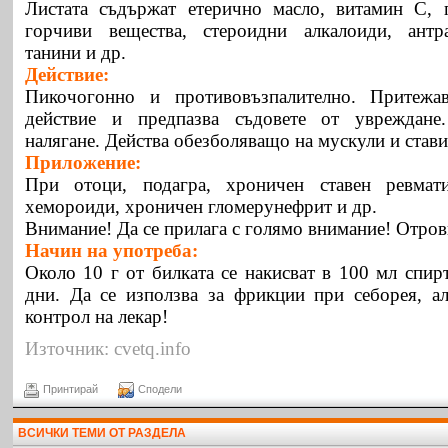
Листата съдържат етерично масло, витамин С, 
горчиви вещества, стероидни алкалоиди, антр
танини и др.
Действие:
Пикочогонно и противовъзпалително. Притежа
действие и предпазва съдовете от увреждане
налягане. Действа обезболяващо на мускули и стави
Приложение:
При отоци, подагра, хроничен ставен ревмати
хемороиди, хроничен гломерунефрит и др.
Внимание! Да се прилага с голямо внимание! Отров
Начин на употреба:
Около 10 г от билката се накисват в 100 мл спир
дни. Да се използва за фрикции при себорея, а
контрол на лекар!
Източник: cvetq.info
Принтирай
Сподели
ВСИЧКИ ТЕМИ ОТ РАЗДЕЛА