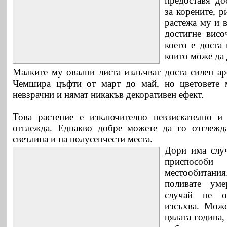
предоставя до
за корените, р
растежа му и 
достигне висо
което е доста
които може да 
Малките му овални листа излъчват доста силен ар
Чемшира цъфти от март до май, но цветовете 
невзрачни и нямат никакъв декоративен ефект.
Това растение е изключително невзискателно и 
отглежда. Еднакво добре можете да го отглежда
светлина и на полусенчести места.
Дори има случ
приспособ
местообитан
поливате ум
случай не о
изсъхва. Може
цялата година,