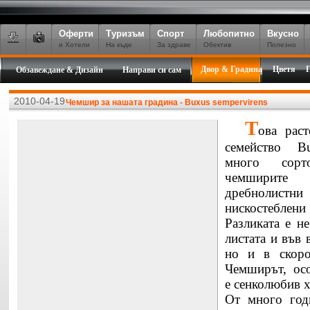
Оферти
Туризъм
Спорт
Любопитно
Вкусно
и Хотели
На къде
За здраве
Обектив
Полезно
Двор & Градина
Цветя
Обзавеждане & Дизайн
Направи си сам
2010-04-19
Чемшир за нашата градина - Buxus sempervirens
Т
ова рас
семейство Bu
много сорт
чемширите
дребнолистн
нискостеблен
Разликата е н
листата и във 
но и в скорос
Чемширът, осо
е сенколюбив х
От много год