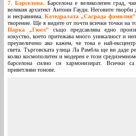
7. Барселона.
Барселона е великолепен град, чи
великия архитект Антони Гауди. Неговите творби 
и несравнима.
Катедралата „Саграда фамилия”
творение. Ще я видите от почти всички точки на т
Парка „Гюел”
също предсавлява едно произв
изкуство, което притежава много уникалност и не
преувеличено ако кажем, че това е най-ексцент
света. Търговската улица Ла Рамбла ще ви даде ре
колко космополитен и модерен е този средиземном
барселона силно си хармонизират. Всички с
приветливи тонове.