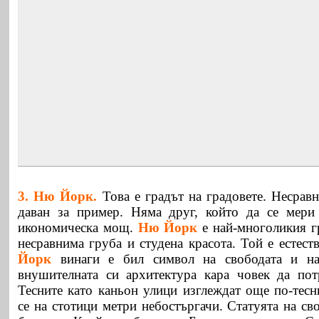
3.
Ню Йорк
.
Това е градът на градовете. Несрав
даван за пример. Няма друг, който да се мери
икономическа мощ.
Ню Йорк
е
най-многоликия г
несравнима груба и студена красота. Той е естест
Йорк
винаги е бил символ на свободата и на
внушителната си архитектура кара човек да пот
Тесните като каньон улици изглеждат още по-тесн
се на стотици метри небостъргачи. Статуята на св