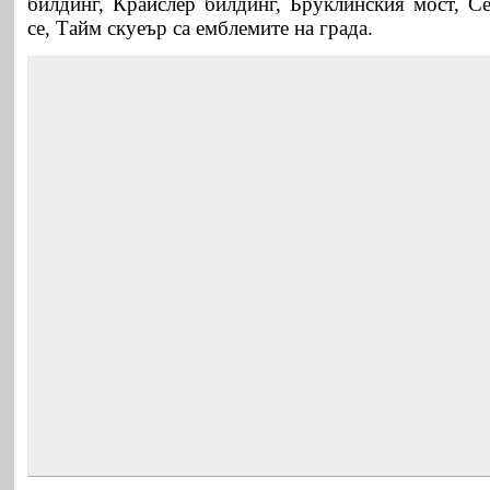
билдинг, Крайслер билдинг, Бруклинския мост, Се
се, Тайм скуеър са емблемите на града.