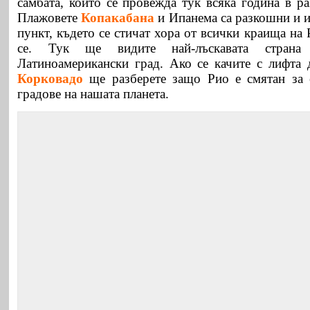
самбата, който се провежда тук всяка година в р
Плажовете
Копакабана
и Ипанема са разкошни и и
пункт, където се стичат хора от всички краища на 
се. Тук ще видите най-лъскавата страна
Латиноамерикански град. Ако се качите с лифта 
Корковадо
ще разберете защо Рио е смятан за 
градове на нашата планета.