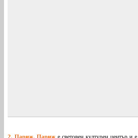
2.
Париж
.
Париж
е световен културен център и е