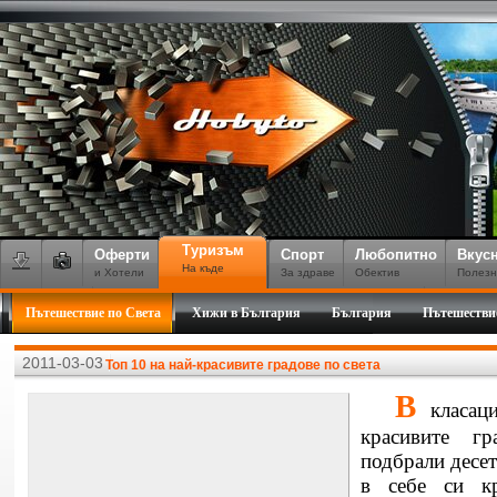
Туризъм
Оферти
Спорт
Любопитно
Вкус
На къде
и Хотели
За здраве
Обектив
Полезн
Пътешествие по Света
Хижи в България
България
Пътешестви
2011-03-03
Топ 10 на най-красивите градове по света
В
класац
красивите г
подбрали десет
в себе си кр