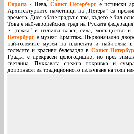
Европа
- Нева,
Санкт Петербург
е истински а
Архитектурните паметници на „Петера” са прежи
времена. Днес обаче градът е там, където е бил осн
Това е най-европейския град на Руската федерация
е „тежка” и излъчва власт, сила, могъщество и 
Петербург
е музеят Ермитаж. Първоначално дворец
най-големите музеи на планетата и най-голям 
големите и красиви булеварди в
Санкт Петербур
Градът е прекрасен целогодишно, но през зимат
светлина. Пухкавата снежна покривка и сумр
допринасят за традиционното излъчване на този из