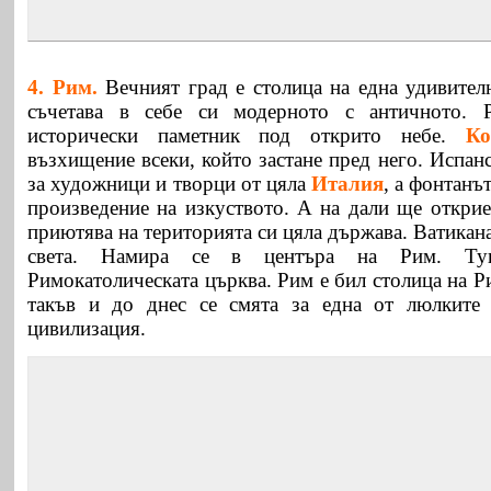
4. Рим.
Вечният град е столица на една удивителн
съчетава в себе си модерното с античното. 
исторически паметник под открито небе.
Ко
възхищение всеки, който застане пред него. Испанс
за художници и творци от цяла
Италия
, а фонтанъ
произведение на изкуството. А на дали ще открие
приютява на територията си цяла държава. Ватикана
света. Намира се в центъра на Рим. Ту
Римокатолическата църква. Рим е бил столица на Р
такъв и до днес се смята за една от люлките 
цивилизация.