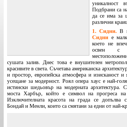
уникалност в
Подбрани са н
да се има за 
различни краищ
1.
Сидни
.
В н
Сидни
е малк
което не впе
освен с 
местоположени
сушата залив. Днес това е внушителен метропол
красивите в света. Съчетава американска архитекту
и простор, европейска атмосфера и изисканост и 
усещане за модерност. Роял опера хаус е най-голя
истински шедьовър на модерната архитектура. С
моста Харбър, който е символ на прогреса на 
Изключителната красота на града се допълва с
Бондай и Менли, които са смятани за едни от най-кр