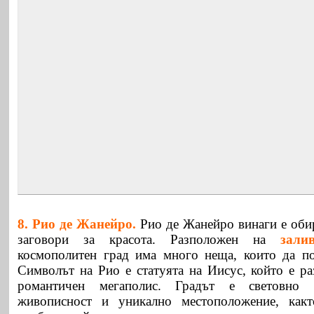
8. Рио де Жанейро.
Рио де Жанейро винаги е обир
заговори за красота. Разположен на
зали
космополитен град има много неща, които да по
Символът на Рио е статуята на Иисус, който е ра
романтичен мегаполис. Градът е световно 
живописност и уникално местоположение, как