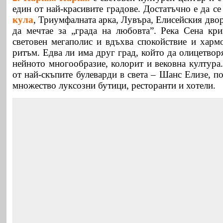
един от най-красивите градове. Достатъчно е да с
кула
, Триумфалната арка, Лувъра, Елисейския двор
да мечтае за „града на любовта”. Река Сена кр
световен мегаполис и вдъхва спокойствие и харм
ритъм. Едва ли има друг град, който да олицетво
нейното многообразие, колорит и вековна култура
от най-скъпите булеварди в света – Шанс Елизе, п
множество луксозни бутици, ресторанти и хотели.