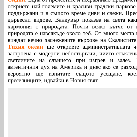
откриете най-големите и красиви градски паркове
поддържани и в същото време диви и свежи. Прео
дървесни видове. Ванкувър показва на света ка
хармония с природата. Почти всяко кътче от 
природата е навсякъде около теб. От много места 
виждат вечно заснежените върхове на Скалистите
Тихия океан
ще откриете административната ча
застроена с модерни небостъргачи, чиито стъклен
светлините на слънцето при изгрев и залез.
автентичния дух на Америка и днес ако се разход
вероятно ще изпитате същото усещане, кое
преселниците, идвайки в Новия свят.