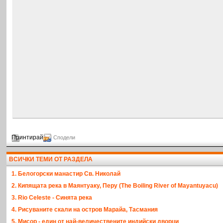
Принтирай
Сподели
ВСИЧКИ ТЕМИ ОТ РАЗДЕЛА
1. Белогорски манастир Св. Николай
2. Кипящата река в Маянтуаку, Перу (The Boiling River of Mayantuyacu)
3. Rio Celeste - Синята река
4. Рисуваните скали на остров Марайа, Тасмания
5. Мисор - един от най-величествените индийски дворци