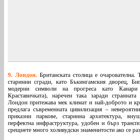
9. Лондон.
Британската столица е очарователна.
старинни сгради, като Бъкингамския дворец, Би
модерни символи на прогреса като Канар
Краставичката), наречен така заради странната
Лондон притежава мек климат и най-доброто и кра
предлага съвременната цивилизация – невероятни
приказни паркове, старинна архитектура, внуш
перфектна инфраструктура, удобен и бърз трансп
срещнете много холивудски знаменитости ако се раз