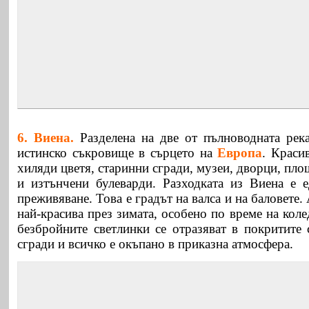
6. Виена.
Разделена на две от пълноводната рек
истинско съкровище в сърцето на
Европа
. Краси
хиляди цветя, старинни сгради, музеи, дворци, пл
и изтънчени булеварди. Разходката из Виена е 
преживяване. Това е градът на валса и на баловете.
най-красива през зимата, особено по време на коле
безбройните светлинки се отразяват в покритите 
сгради и всичко е окъпано в приказна атмосфера.