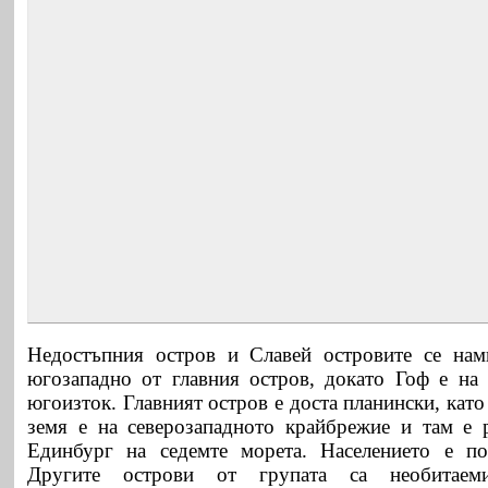
Недостъпния остров и Славей островите се нам
югозападно от главния остров, докато Гоф е на
югоизток. Главният остров е доста планински, като
земя е на северозападното крайбрежие и там е 
Единбург на седемте морета. Населението е п
Другите острови от групата са необитае