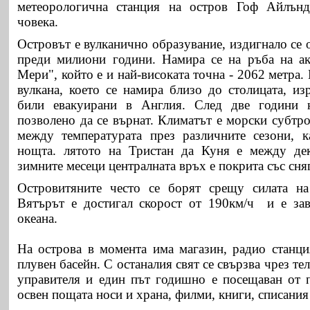
метеорологична станция на остров Гоф Айлън
човека.
Островът е вулканично образувание, издигнало се 
преди милиони години. Намира се на ръба на ак
Мери", който е и най-високата точна - 2062 метра.
вулкана, което се намира близо до стoлицата, из
били евакуирани в Англия. След две години 
позволено да се върнат. Климатът е морски субтр
между температурата през различните сезони, 
нощта. лятото на Тристан да Куня е между де
зимните месеци централната връх е покрита със сняг
Островитяните често се борят срещу силата на 
Вятърът е достигал скорост от 190км/ч и е зав
океана.
На острова в момента има магазин, радио станция
плувен басейн. С останалия свят се свързва чрез те
управителя и един път годишно е посещаван от 
освен пощата носи и храна, филми, книги, списания 