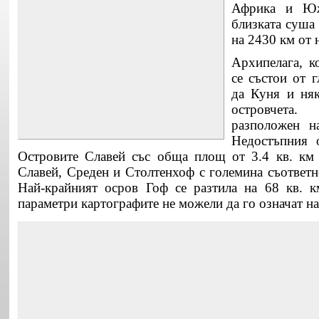
Африка и Юж
близката суша 
на 2430 км от 
Архипелага, к
се състои от 
да Куня и няк
островчета
разположен н
Недостъпния 
Островите Славей със обща площ от 3.4 кв. км 
Славей, Среден и Столтенхоф с големина съответно 
Най-крайният осров Гоф се разтила на 68 кв. к
параметри картографите не можели да го означат на