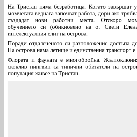
На Тристан няма безработица. Когато завършат 
момчетата веднага започват работа, дори ако трябва
създадат нови работни места. Отскоро мом
обучението си (обикновено на о. Свети Елен
интелектуалния елит на острова.
Поради отдалеченото си разположение достъпа до
На острова няма летище и единствения транспорт е 
Флората и фауната е многобройна. Жълтоклюния
скоклив пингвин са типични обитатели на остро
популация живее на Тристан.