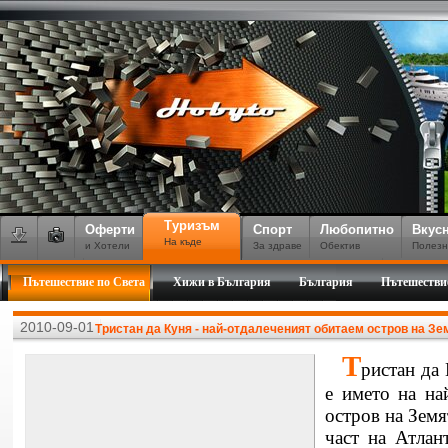
Туризъм
Оферти
Спорт
Любопитно
Вкус
На къде
и Хотели
За здраве
Обектив
Полезн
Пътешествие по Света
Хижи в България
България
Пътешестви
2010-09-01
Тристан да Куня - най-отдалеченият обитаем остров на Зе
Т
ристан да 
е името на на
остров на Земя
част на Атлан