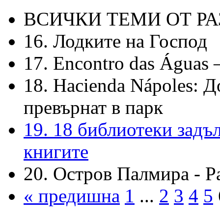
ВСИЧКИ ТЕМИ ОТ Р
16. Лодките на Господ
17. Encontro das Águas 
18. Hacienda Nápoles: 
превърнат в парк
19. 18 библиотеки задъ
книгите
20. Остров Палмира - Pa
« предишна
1
...
2
3
4
5