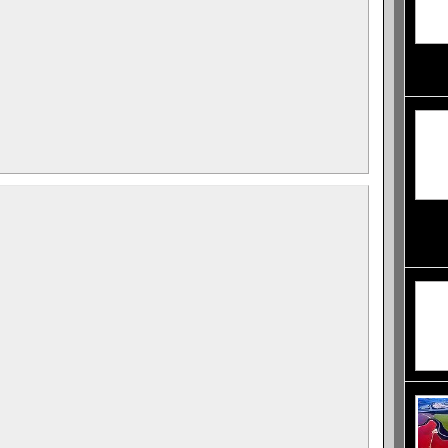
езерот
очаров
Самата
Кайман
души