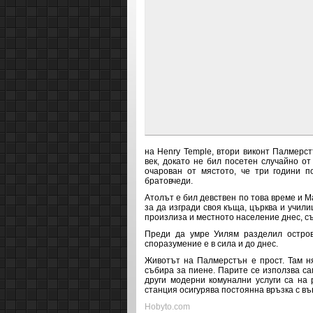
на
Henry Temple, втори виконт Палмерст
век, докато не бил посетен случайно о
очарован от мястото, че три години 
братовчеди.
Атолът е бил девствен по това време и 
за да изгради своя къща, църква и учил
произлиза и местното население днес, съ
Преди да умре Уилям разделил остров
споразумение е в сила и до днес.
Животът на Палмерстън е прост. Там ня
събира за пиене.
Парите се използва сам
други модерни комунални услуги са на
станция осигурява постоянна връзка с въ
Hobyto.com