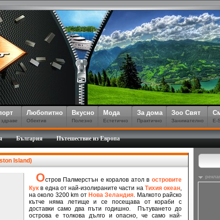
порт
Любопитно
Вкусно
Мода
За дома
Зоо Свят
С
 здраве
Обектив
Полезно
Естетично
Практично
Занимателно
E-
я
България
Пътешествие из Европа
ton Island)
О
рекла
стров
Палмерстън е коралов атол в
островите
Кук
в една от най-изолираните части на
Тихия океан
,
на около 3200 km от
Нова Зеландия
.
Малкото райско
кътче няма летище и се посещава от кораби с
доставки само два пъти годишно.
Пътуването до
острова е толкова дълго и опасно, че само най-