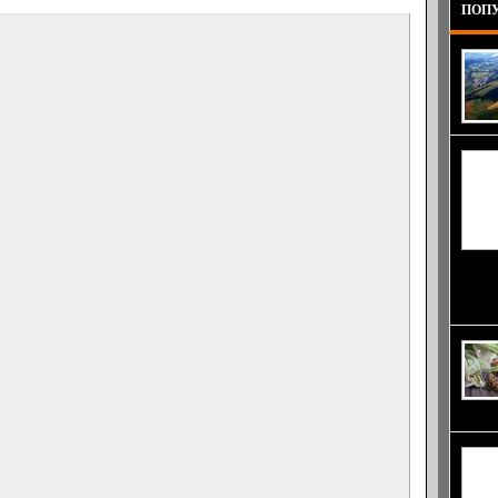
ПОПУ
Як-42 
машина
до гра
селекц