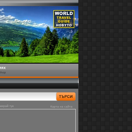
мях
Shop
мирай тук
Карта на сайта