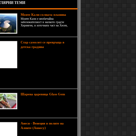
ЛЯРНИ ТЕМИ
Монте Кали-солната планина
Монте Кали е необичайна
забележителност в малкото градче
Херинген, в източната част на Хесен,
Германия. Това е насип от натриев хлорид
или обикновена готварска сол, която е
страничен продукт от добиването на
калиев карбонат (поташ).
Стар самолет се превръща в
Учител от
детска градина
грузинския град Рустави намерил
нестандартен начин да привлече
детското внимание към науката и
образованието преобразявайки
стар, но напълно изправен самолет
в детска градина. Гари Шапидзе купил
та от грузинските аеролинии и я транспортирал
да.
Тези
Шарена царевица Glass Gem
разноцветни зърна от царевица,
които изглеждат като стъклени
мъниста принадлежат на специално
иониран сорт, уместно наречена Glass Corn Gem.
Анеси - Венеция в полите на
В подножието на
Алпите (Annecy)
планината Аравис, само на 150 км