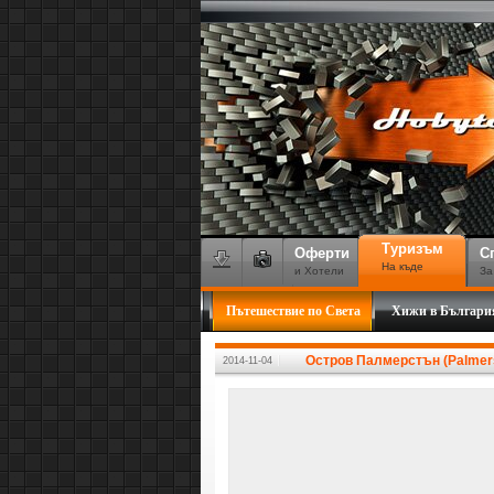
Туризъм
Оферти
С
На къде
и Хотели
За
Пътешествие по Света
Хижи в Българи
Остров Палмерстън (Palmers
2014-11-04