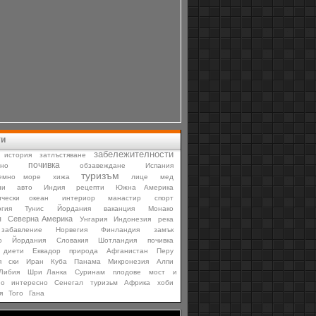
ти
забележителности
история
затлъстяване
почивка
мно
обзавеждане
Испания
туризъм
емно море
хижа
лице
мед
ни
авто
Индия
рецепти
Южна Америка
ически океан
интериор
манастир
спорт
гия
Тунис
Йордания
ваканция
Монако
я
Северна Америка
Унгария
Индонезия
река
забавление
Норвегия
Финландия
замък
ю
Йордания
Словакия
Шотландия
почивка
диети
Еквадор
природа
Афганистан
Перу
я
ски
Иран
Куба
Панама
Микронезия
Алпи
Либия
Шри Ланка
Суринам
плодове
мост
и
но
интересно
Сенегал
туризьм
Африка
хоби
я
Того
Гана