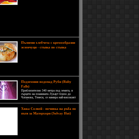
създадени плитки басейна,
значени за производството на сол. Тя се добива
арението на морска вода под въздействието на
то. За целта водата от залива постъпва в
е изпарителни басейни, където концентрацията
 се повишава постепенно, с напредването на
телния процес.
Пълнени хлебчета с кремообразни
зеленчуци - стъпка по стъпка
Понякога въображението може да
се развихри до такава степен, че да
обедини две неща в едно.
то хора обичат да похапват хляб, а ако не го
, то почи сигурно е, защото пазят диета.
Подземния водопад Руби (Ruby
Falls)
Приблизително 340 метра под земята, в
сърцето на планината Лукаут близо до
Чатанова, Тенеси, се намира най-високият
и най-дълбок водопад в Съединените
щати.
Хижа Солвей - почивка на ръба по
пътя за Матерхорн (Solvay Hut)
Хижа "Солвей" е разположена на
североизточния ръб на Матерхорн,
близо до Цермат в кантона Вале в
Швейцария. На 4 003 метра тя е
най-високата планина хижа,