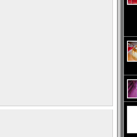
предна
от изп
слънце
малкит
на сол
изпари
Повече
правят