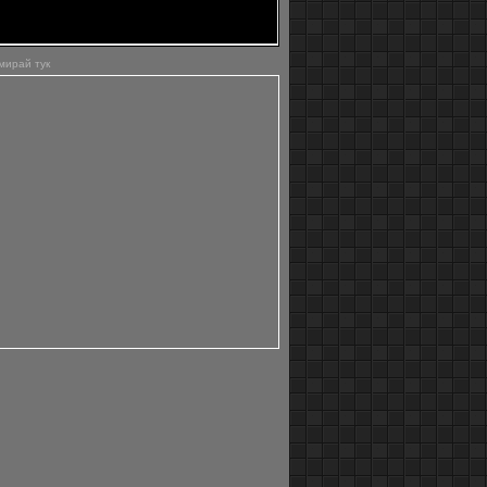
еност на швейцарския алпийски клуб - най-
ят планински клуб в страната. Всич
мирай тук