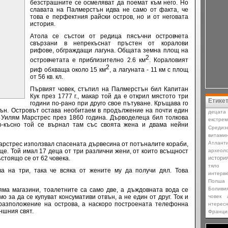
безстрашните се осмеляват да поемат към него.
Но
славата на Палмерстън идва не само от факта, че
това е перфектния райски остров, но и от неговата
история.
Атола се състои от редица пясъчни островчета
свързани в непрекъснат пръстен от коралови
рифове, обграждащи лагуна.
Общата земна площ на
2
островчетата е приблизително 2.6 км
. Кораловият
2
риф обхваща около 15 км
, а лагуната - 11 км с площ
от 56 кв. кл.
Първият човек, стъпил на Палмерстън бил Капитан
Кук през 1777 г., макар той да е открил мястото три
Етике
години по-рано при друго свое пътуване. Кръщава го
ън.
Островът остава необитаем в продължение на почти един
децата
т Уилям Марстрес през 1860 година. Дърводелеца бил толкова
екстре
по-късно той се върнал там със своята жена и двама нейни
Средиз
витами
Атлант
Марстрес използвал спасената дървесина от потъналите кораби,
ище. Той имал 17 деца от три различни жени,
от които всъщност
археоло
стоящо се от 62 човека.
истори
тяло
а на три, така че всяка от жените му да получи дял.
Това
интерв
Полша
Боливи
ма магазини, тоалетните са само две, а дъждовната вода се
о за да се купуват консумативи отвън, а не един от друг. Ток и
човек
 разположение на острова, а наскоро построената телефонна
нтерес
ншния свят.
Франци