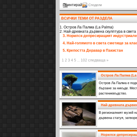
Принтирай
Сподели
ВСИЧКИ ТЕМИ ОТ РАЗДЕЛА
1. Остров Ла Палма (La Palma)
2. Най-древната дървена скулптура в света
3. Норилск-депресиращият индустриале
4. Най-голямото в света сметище за кл
5. Крепостта Деравар в Пакистан
1 2 3 4 5 ... 102 следваща »
Остров Ла Палма (La
Остров Ла Палма е подх
бързане за никъде. Мес
растениевъдство.
Най-древната дървен
В pегионалният музей н
дървена статуя, затворе
Норилск-депресиращ