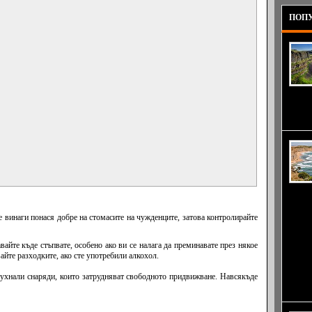
ПОПУ
внуши
му го 
имидж
Виктор
образу
австра
е винаги понася добре на стомасите на чужденците, затова контролирайте
атракц
стига 
айте къде стъпвате, особено ако ви се налага да преминавате през някое
разгле
айте разходките, ако сте употребили алкохол.
варови
прасен
бухнали снаряди, които затрудняват свободното придвижване. Навсякъде
си име
само д