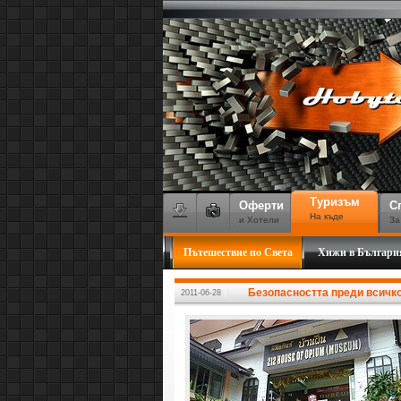
Туризъм
Оферти
С
На къде
и Хотели
За
Пътешествие по Света
Хижи в Българи
Безопасността преди всичко 
2011-06-28