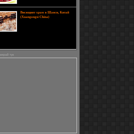
Висящият храм в Шанси, Китай
Всички знаят,
(Xuangongsi China)
че храмовете обикновено се строят
на равна земя, но в северната
китайска провинция Шанси има
рам, който е залепен за скалите и виси във
а. Това именно е известният Висящ храм в
.
мирай тук