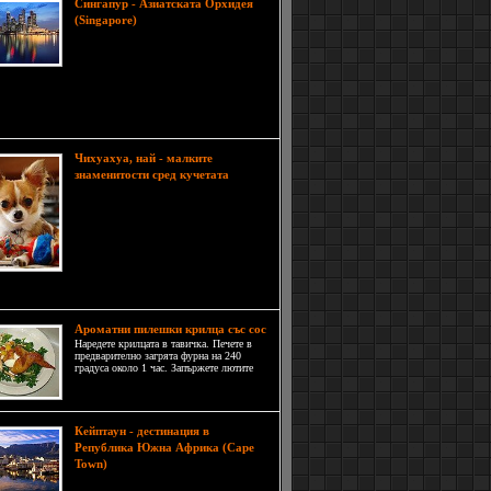
Сингапур - Азиатската Орхидея
Всеки уважаващ себе
(Singapore)
си представител на зодия Лъв,
който едновременно с това е
изкушен от загадъчната магия на
, трябва поне веднъж в живота си да посети
ур. Името на азиатското чудо идва от санскрит
чава Град на лъва.
Чихуахуа, най - малките
Да,
знаменитости сред кучетата
чихуахуа е най-мъничката порода
кучета, а името им е в чест на най-
големия мексикански щат
Чихуахуа, където са (пре)открити
около 1850 г. Това са изящни,
внимателни и пъргави кученца с
ружелюбен характер.
Ароматни пилешки крилца със сос
Наредете крилцата в тавичка. Печете в
предварително загрята фурна на 240
градуса около 1 час. Запържете лютите
чушки със зехтина. Добавете пилешкия
бульон, червения пипер и захарта. След
това прибавете нишестето.
Кейптаун - дестинация в
Република Южна Африка (Cape
Това е едно от най-
Town)
красивите места на Земята. Кейп