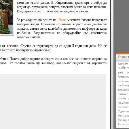
сами по тъмни улици. В обществения транспорт е добре да
седнат до друга жена, защото лаоските мъже са леко нахални.
Въздържайте се от прекалено оскъдното облекло.
За разходките по реките на
Лаос
, местните гидове използват
моторни лодки. Прекалено голямата скорост може да обърне
лодката, затова не се колебайте да помолите шофьора да кара
по-бавно. Задължително се оборудвайте със спасителна
жилетка и шлем.
 от всекиго. Случва се търговците да са дори 5-годишни деца. Не се
 в местното полицейско управление.
Етике
бчии. Пазете добре парите и вещите си, а ако все пак станете жертва на
ужба. От голяма полза ще ви бъде, ако имате свидетел от коренното
здраве
забел
тяло
о
Америк
аксесоа
любимц
техноло
фитнес
океан
Намиби
Казахст
Сурина
Монгол
Украйн
Антарк