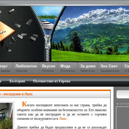
порт
Любопитно
Вкусно
Мода
За дома
Зоо Свят
С
 здраве
Обектив
Полезно
Естетично
Практично
Занимателно
E-
я
България
Пътешествие из Европа
- екскурзия в Лаос
К
рекла
огато посещавате непозната за вас страна, трябва да
обърнете особено внимание на безопасността си. Ето няколко
съвета как да не пострадате и да не останете с горчиви
спомени от екскурзията си в
Лаос
.
Дамите трябва да бъдат предпазливи и да не се разхождат