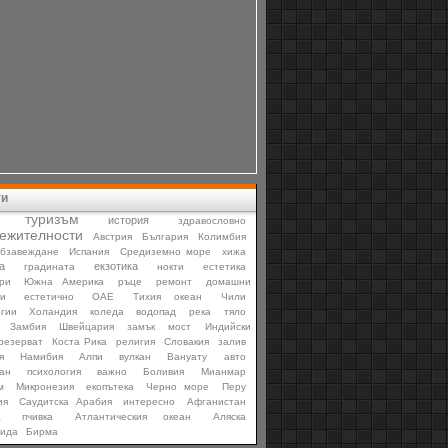
ти
туризъм
история
здравословно
ежителности
Австрия
България
Колимбия
бзавеждане
Испания
Средиземно море
хижа
а
екзотика
градината
нокти
естетика
ри
Южна Америка
ръце
ремонт
домашни
и
естетично
ОАЕ
Тихия океан
Чили
гии
Холандия
коледа
водопад
река
тяло
Замбия
Швейцария
замък
мост
Индийски
резерват
Коста Рика
религия
Словакия
залив
я
Намибия
Алпи
вулкан
Вануату
авто
ан
психология
важно
Боливия
Мианмар
м
Микронезия
екопътека
Черно море
Перу
ия
Саудитска Арабия
интересно
Афганистан
а
пчивка
Атлантическия океан
Аляска
тида
Бирма