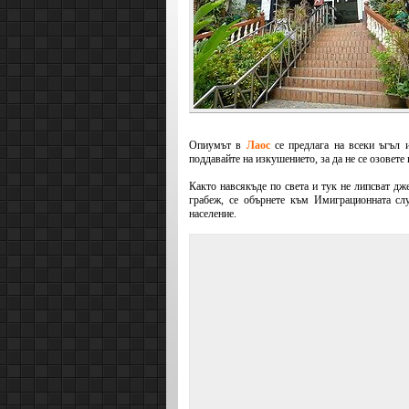
Опиумът в
Лаос
се предлага на всеки ъгъл и
поддавайте на изкушението, за да не се озовете
Както навсякъде по света и тук не липсват дже
грабеж, се обърнете към Имиграционната сл
население.