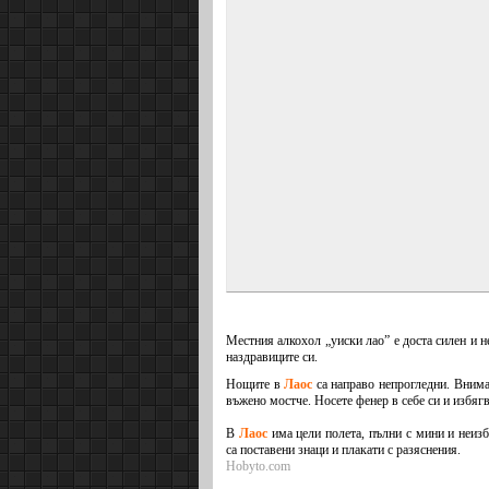
Местния алкохол „уиски лао” е доста силен и н
наздравиците си.
Нощите в
Лаос
са направо непрогледни. Внимав
въжено мостче. Носете фенер в себе си и избягв
В
Лаос
има цели полета, пълни с мини и неиз
са поставени знаци и плакати с разяснения.
Hobyto.com