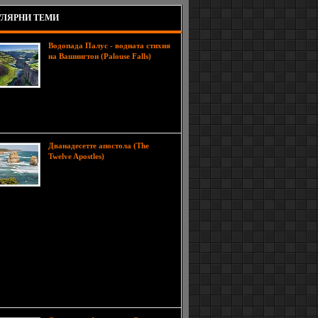
ЛЯРНИ ТЕМИ
Водопада Палус - водната стихия
на Вашингтон (Palouse Falls)
Размера и великолепието на
водопада Палус го нарежда сред
едни от най-красивите и
телни в цял Вашингтон, като местоположението
прави още по-магичен и допринася за неговия
.
Дванадесетте апостола (The
Дванадесетте
Twelve Apostles)
апостола е красив природен
феномен, разположени близо до
южните брегове на провинция
ия и представлява колекция от варовикови
вания, извисяващи се насред вълните на
лийския бряг. До тази популярна туристическа
ия води панорамния Great Ocean Road, който
до залива Apollo - изходният пункт за
ждане на Дванадесетте апостола. До 1922 година
ковите стакове са носели името 'Свинята и
цата', но по-късно са преименувани с днешното
, с което стават и известни, макар броят им да е
евет.