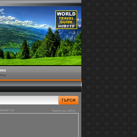
мях
Shop
мирай тук
Карта на сайта