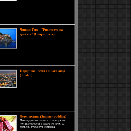
Таун е вторият по население град в
Африка и най-големият в района. Разположен е
ожието на планината Тейбъл, която се бори за
в класацията на Новите седем чудеса на света.
я се вижда
Чинкуе Тере - "Ривиерата на
По
цветята" (Cinque Terre)
италианската Ривиера, съвсем
близо до границите на Франция
има едно място, известно като
 Тере (Cinque Terre). Чинкуе Тере е всичко,
човек може да иска, ако е любител на спокойната
ера и красивите морски гледки.
Йордания – земя с много лица
Пътуването ни ще
(Jordan)
започне от Амман – модерна
столица, търговски и
административен център с
тво хотели и ресторанти, художествени галерии
и. На половин час в северна посока се намира
, обитаван в продължение на повече от 6000
и
Летен пудинг (Summer pudding)
Този пудинг е с плънка от прекрасни
летни плодове и е много по-лесен за
правене, отколкото изглежда.