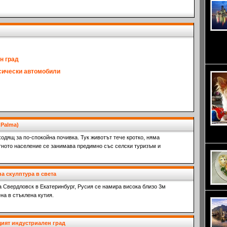
Изтока
Сингап
и озна
н град
асически автомобили
 Palma)
жив, д
одящ за по-спокойна почивка. Тук животът тече кротко, няма
тното население се занимава предимно със селски туризъм и
а скулптура в света
а Свердловск в Екатеринбург, Русия се намира висока близо 3м
на в стъклена кутия.
ият индустриален град