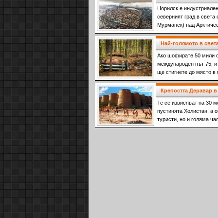
Норилск е индустриален 
северният град в света 
Мурманск) над Арктичес
Най-голямото в свет
Ако шофирате 50 мили с
международен път 75, и 
ще стигнете до място в 
Крепостта Деравар в
Те се извисяват на 30 м
пустинята Холистан, а 
туристи, но и голяма ча