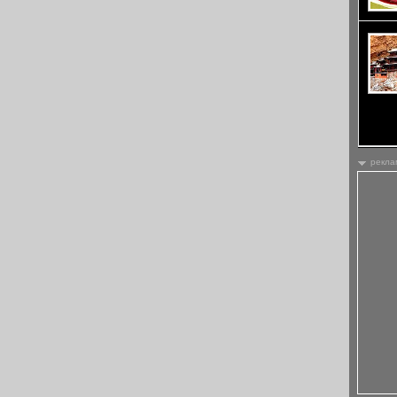
един х
въздух
Шанси
рекла