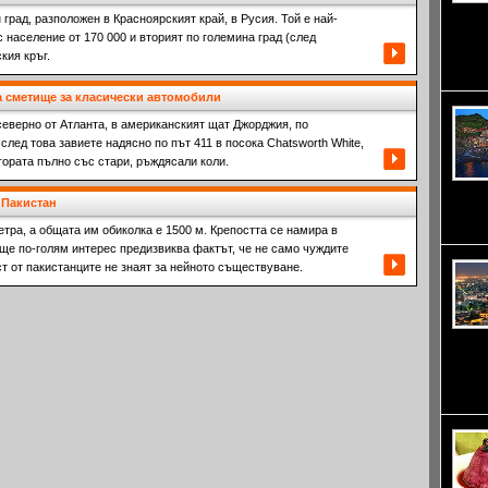
град, разположен в Красноярският край, в Русия. Той е най-
Южна 
с население от 170 000 и вторият по големина град (след
в подн
място 
кия кръг.
Зад не
а сметище за класически автомобили
еверно от Атланта, в американският щат Джорджия, по
след това завиете надясно по път 411 в посока Chatsworth White,
гората пълно със стари, ръждясали коли.
Чинкуе
 Пакистан
което 
атмосф
етра, а общата им обиколка е 1500 м. Крепостта се намира в
още по-голям интерес предизвиква фактът, че не само чуждите
ст от пакистанците не знаят за нейното съществуване.
множес
и музе
Джераш
годин