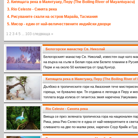
2. Кипящата река в Маянтуаку, Перу (The Boiling River of Mayantuyacu)
3. Rio Celeste - Синята река
4. Рисуваните скали на остров Марайа, Тасмания
5. Мисор - един от най-величествените индийски дворци
1 2 3 4 5 ... 103 следваща »
Белогорски манастир Св. Николай
Белогорският манастир Св. Николай, известен още като ма
на върха на хълм в Белая гора или Белите планини в Русия,
Перм и на около 50 километра от град Кунгур.
Кипящата река в Маянтуаку, Перу (The Boiling River of
Дълбоко в тропическите гори на Амазония тече мистериозна
гореща, че буквално ври. Тя отдавна е легенда в Перу и ме
топлата вода излиза от гигантска змия наречена Уакумама
водите.
Rio Celeste - Синята река
Виеща се през зелената тропическа гора на национален парк
Рика, река Рио Селесте е една от най-невероятните в света
сливането на две по-малки реки, наречен Соур Крийк и Гуд
на двете напълно прозрачни реки се срещат, се образува п