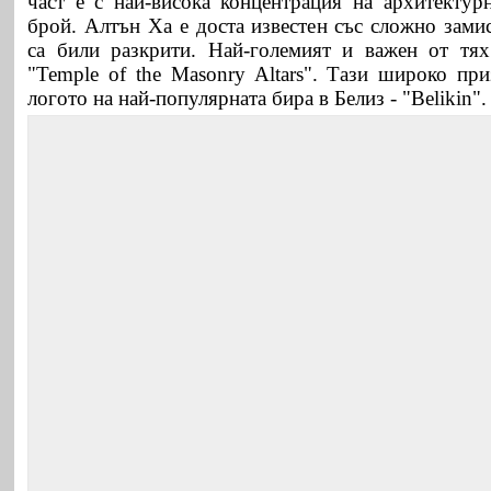
част е с най-висока концентрация на архитектур
брой. Алтън Ха е доста известен със сложно зами
са били разкрити. Най-големият и важен от тях
"Temple of the Masonry Altars". Тази широко при
логото на най-популярната бира в Белиз - "Belikin"