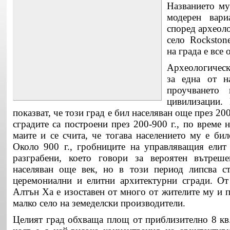
Названието му
модерен вар
според археоло
село Rockston
на града е все
Археологическ
за една от н
проучването
цивилизации. 
показват, че този град е бил населяван още през 200
сградите са построени през 200-900 г., по време 
маите и се счита, че тогава населението му е би
Около 900 г., гробниците на управляващия елит
разграбени, което говори за вероятен вътреш
населяван още век, но в този период липсва ст
церемониални и елитни архитектурни сгради. От
Алтън Ха е изоставен от много от жителите му и 
малко
село на земеделски производители.
Целият град обхваща площ от приблизително 8 кв.