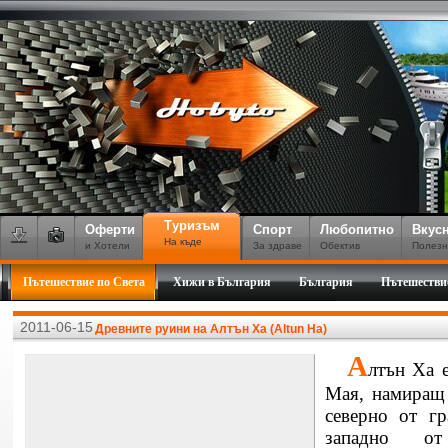
Туризъм
Оферти
Спорт
Любопитно
Вкус
На къде
и Хотели
За здраве
Обектив
Полезн
Пътешествие по Света
Хижи в България
България
Пътешестви
2011-06-15
Древните руини на Алтън Ха (Altun Ha)
А
лтън Ха 
Мая, намиращ
северно от г
западно от