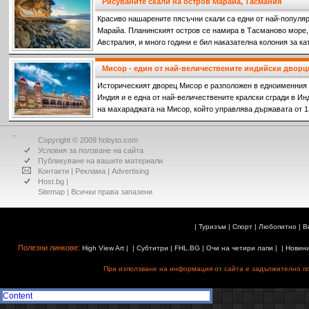
Рисуваните скали на остров Марайа, Тасмания
Красиво нашарените пясъчни скали са едни от най-популяр
Марайа. Планинският остров се намира в Тасманово море,
Австралия, и много години е бил наказателна колония за к
престъпления срещу френските колонизатори.
Мисор - един от най-величествените индийски дворц
Историческият дворец Мисор е разположен в едноименния 
Индия и е една от най-величествените кралски сгради в И
на махараджата на Мисор, който управлява държавата от 13
Copyright © 2009 hobyto.com
Условия за ползване на сайта
Публикуване на вашите материали
Контакти
|
Реклама
|
Advertising
Host.bg
|
Sitemap
| Всички права запазени
|
Туризъм
|
Спорт
|
Любопитно
|
В
Полезни линкове:
High View Art
| |
Субтитри
|
FHL.BG
|
Очи на четири лапи
| |
Новин
При използване на информация от сайта е задължително поз
Content