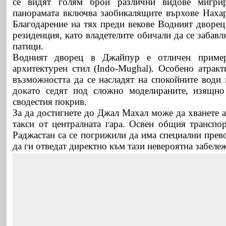
се видят голям брой различни видове мигри
панорамата включва заобикалящите върхове Нахарг
Благодарение на тях преди векове Водният дворец
резиденция, като владетелите обичали да се забавл
патици.
Водният дворец в Джайпур е отличен пример
архитектурен стил (Indo-Mughal). Особено атракт
възможността да се насладят на спокойните води 
докато седят под сложно моделираните, изящно
сводестия покрив.
За да достигнете до Джал Махал може да хванете 
такси от централната гара. Освен общия транспор
Раджастан са се погрижили да има специални прево
да ги отведат директно към тази невероятна забеле