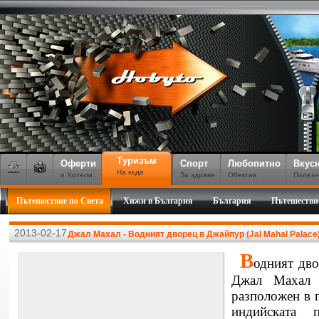
Туризъм
Оферти
Спорт
Любопитно
Вкус
На къде
и Хотели
За здраве
Обектив
Полезн
Пътешествие по Света
Хижи в България
България
Пътешестви
2013-02-17
Джал Махал - Водният дворец в Джайпур (Jal Mahal Palace
В
одният дво
Джал Махал (
разположен в г
индийската 