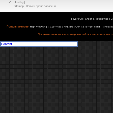
Host.bg
|
Sitemap
| Всички права запазени
|
Туризъм
|
Спорт
|
Любопитно
|
В
Полезни линкове:
High View Art
| |
Субтитри
|
FHL.BG
|
Очи на четири лапи
| |
Новин
При използване на информация от сайта е задължително поз
Content