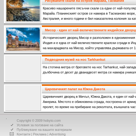
Рисуваните скали на остров Марайа, Тасмания
Красиво нашарените пясъчни скали са едни от най-популяр
Марайа. Планинският остров се намира в Тасманово море,
Австралия, и много години е бил наказателна колония за к
престъпления срещу френските колонизатори.
Мисор - един от най-величествените индийски дворц
Историческият дворец Мисор е разположен в едноименния 
Индия и е една от най-величествените кралски сгради в И
на махараджата на Мисор, който управлява държавата от 13
Подводния музей на нос Tarkhankut
На стотина метра от бреговете на нос Tarhankut, най-запад
дълбочина от десет до дванадесет метра се намира уникал
Царевичният палат на Южна Дакота
Царевичният дворец в Мичъл, Южна Дакота, е един от най-
Америка. Мястото е обикновена сграда, построена от армир
пролет, по време на прибиране на реколтата, външната час
Copyright © 2009 hobyto.com
Условия за ползване на сайта
Публикуване на вашите материали
Контакти
|
Реклама
|
Advertising