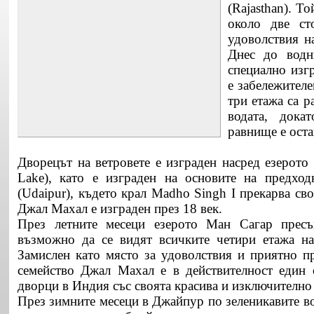
(Rajasthan). Т
около две ст
удоволствия н
Днес до водн
специално изг
е забележителе
три етажа са 
водата, дока
равнище е оста
Дворецът на ветровете е изграден насред езерото
Lake), като е изграден на основите на предход
(Udaipur), където крал Madho Singh I прекарва св
Джал Махал е изграден през 18 век.
През летните месеци езерото Ман Сагар пресъ
възможно да се видят всичките четири етажа на
Замислен като място за удоволствия и приятно пр
семейство Джал Махал е в действителност един 
дворци в Индия със своята красива и изключително
През зимните месеци в Джайпур по зеленикавите во