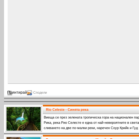
Принтирай
Сподели
Rio Celeste - Синята река
Виеща се през зелената тропическа гора на национален парк
Рика, река Рио Селесте е една от най-невероятните в света
сливането на две по-малки реки, наречен Соур Крийк и Гуд
на двете напълно прозрачни реки се срещат, се образува п