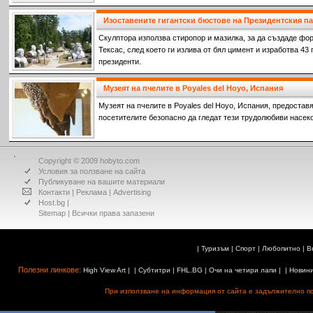
Изоставените гигантски бюстове на Президентския 
Скулптора използва стиропор и мазилка, за да създаде фор
Тексас, след което ги излива от бял цимент и изработва 43
президенти.
Музеят на пчелите в Poyales del Hoyo, Испания
Музеят на пчелите в Poyales del Hoyo, Испания, предостав
посетителите безопасно да гледат тези трудолюбиви насек
Copyright © 2009 hobyto.com
Условия за ползване на сайта
Публикуване на вашите материали
Контакти
|
Реклама
|
Advertising
Host.bg
|
Sitemap
| Всички права запазени
|
Туризъм
|
Спорт
|
Любопитно
|
В
Полезни линкове:
High View Art
| |
Субтитри
|
FHL.BG
|
Очи на четири лапи
| |
Новин
При използване на информация от сайта е задължително поз