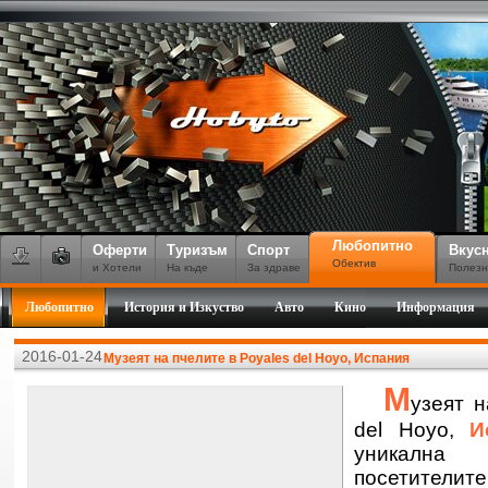
Любопитно
Оферти
Туризъм
Спорт
Вкус
Обектив
и Хотели
На къде
За здраве
Полезн
Любопитно
История и Изкуство
Авто
Кино
Информация
2016-01-24
Музеят на пчелите в Poyales del Hoyo, Испания
М
узеят н
del Hoyo,
И
уникална
посетител