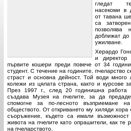
гледат те
насекоми в 
от тавана
ше
са затворен
позволява 
доближат до 
ужилване.
Херардо Гон
и директор 
първите кошери преди повече от 34 години
студент.
С течение на годините, пчеларство 
страст и основна дейност. Той води много
колежи из цялата страна, както и
курсове з
През 1997 г., след 20 годинишна работа 
създава Музея на пчелите, за да предад
спомогне за по-лесното възприемане н
обществото.
От откриването му хиляди хора 
съоръжение, където са имали възможност
живота на пчелите като опрашители, как те 
на пчеларството.