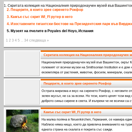
1. Скритата колекция на Националния природонаучен музей във Вашингто
2. Пещерите, в които зрее сиренето Рокфор
3. Камък със скрит WI_FI рутер в него
4. Изоставените гигантски бюстове на Президентския парк във Вирдж
5. Музеят на пчелите в Poyales del Hoyo, Испания
1 2 3 4 5 ... 34 следваща »
Скритата колекция на Националния природонаучен 
Националния природонаучен музей във Вашингтон, окръг К
големият от всички музеи на Smithsonian Institution и е дом
екземпляра от растения, животни, фосили, минерали, скали
представляват над 90 % от колекциите на институцията.
Пещерите, в които зрее сиренето Рокфор
Острата миризма и вкус на сиренето Рокфор, с неговите от
зелен мухъл, не са за всеки. Но тези, които ценят този вид 
доброто синьо сирене в света. И въпреки че не всички са 
официално е известен като 'краля на сирената.'
Камък със скрит WI_FI рутер в него
На малка поляна в Neuenkirchen, Германия, се намира еди
Наблизо няма нищо, което да привлича вниманието на турис
едната страна на скалата е покрита със сажди.