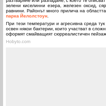
разтваряне или разпадане, с което те описват
зелени киселинни езера, железен оксид, ся
равнини. Районът много прилича на областт
парка Йелолстоун
.
При тези температури и агресивна среда тук
освен някои бактерии, които участват в слож
оформят смайващият сюрреалистичен пейзаж
Hobyto.com