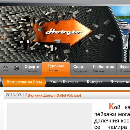
Туризъм
Оферти
Спорт
Любопитно
Вкус
На къде
и Хотели
За здраве
Обектив
Полезн
Пътешествие по Света
Хижи в България
България
Пътешестви
2016-03-12
Вулкана Далол (Dallol Volcano)
К
ой ка
пейзажи мога
далечния ко
се намира