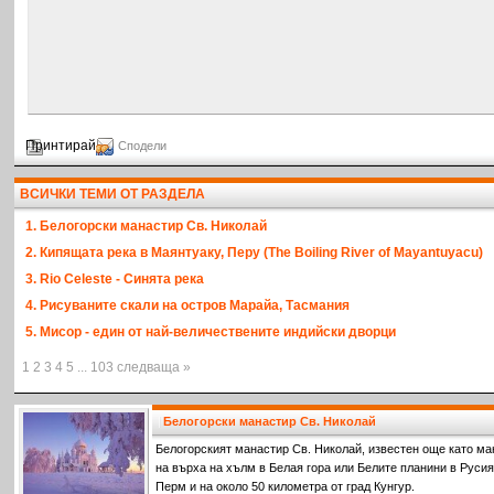
Принтирай
Сподели
ВСИЧКИ ТЕМИ ОТ РАЗДЕЛА
1. Белогорски манастир Св. Николай
2. Кипящата река в Маянтуаку, Перу (The Boiling River of Mayantuyacu)
3. Rio Celeste - Синята река
4. Рисуваните скали на остров Марайа, Тасмания
5. Мисор - един от най-величествените индийски дворци
1 2 3 4 5 ... 103 следваща »
Белогорски манастир Св. Николай
Белогорският манастир Св. Николай, известен още като ма
на върха на хълм в Белая гора или Белите планини в Русия,
Перм и на около 50 километра от град Кунгур.