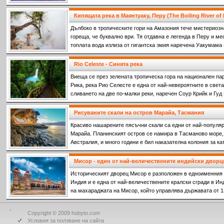
Кипящата река в Маянтуаку, Перу (The Boiling River of
Дълбоко в тропическите гори на Амазония тече мистериозна
гореща, че буквално ври. Тя отдавна е легенда в Перу и ме
топлата вода излиза от гигантска змия наречена Уакумама
водите.
Rio Celeste - Синята река
Виеща се през зелената тропическа гора на национален парк
Рика, река Рио Селесте е една от най-невероятните в света
сливането на две по-малки реки, наречен Соур Крийк и Гуд
на двете напълно прозрачни реки се срещат, се образува п
Рисуваните скали на остров Марайа, Тасмания
Красиво нашарените пясъчни скали са едни от най-популяр
Марайа. Планинският остров се намира в Тасманово море,
Австралия, и много години е бил наказателна колония за к
престъпления срещу френските колонизатори.
Мисор - един от най-величествените индийски дворц
Историческият дворец Мисор е разположен в едноименния 
Индия и е една от най-величествените кралски сгради в И
на махараджата на Мисор, който управлява държавата от 13
Copyright © 2009 hobyto.com
Условия за ползване на сайта