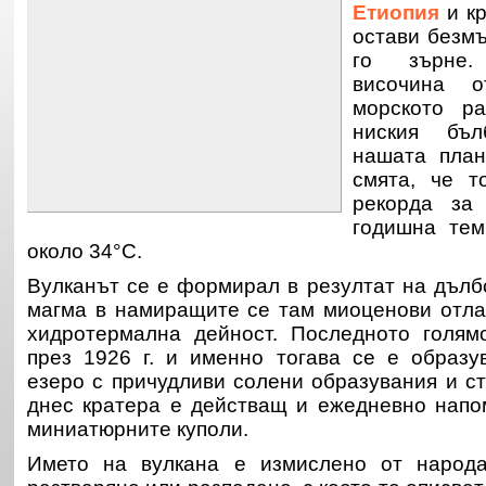
Етиопия
и кр
остави безмъ
го зърне.
височина 
морското р
ниския бъ
нашата пла
смята, че т
рекорда за 
годишна тем
около 34°C.
Вулканът се е формирал в резултат на дълб
магма в намиращите се там миоценови отла
хидротермална дейност. Последното голям
през 1926 г. и именно тогава се е образ
езеро с причудливи солени образувания и ст
днес кратера е действащ и ежедневно напо
миниатюрните куполи.
Името на вулкана е измислено от народ